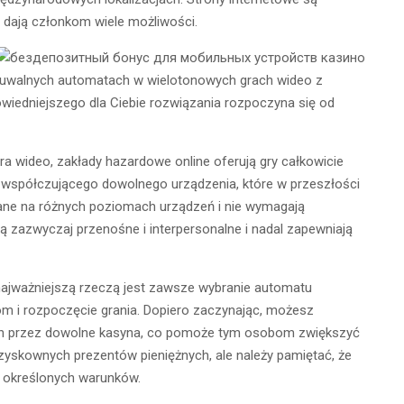
 dają członkom wiele możliwości.
czuwalnych automatach w wielotonowych grach wideo z
wiedniejszego dla Ciebie rozwiązania rozpoczyna się od
 wideo, zakłady hazardowe online oferują gry całkowicie
współczującego dowolnego urządzenia, które w przeszłości
iane na różnych poziomach urządzeń i nie wymagają
są zazwyczaj przenośne i interpersonalne i nadal zapewniają
 najważniejszą rzeczą jest zawsze wybranie automatu
 i rozpoczęcie grania. Dopiero zaczynając, możesz
h przez dowolne kasyna, co pomoże tym osobom zwiększyć
yskownych prezentów pieniężnych, ale należy pamiętać, że
d określonych warunków.