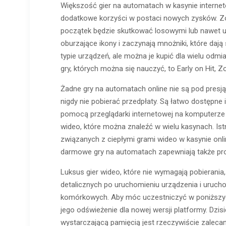
Większość gier na automatach w kasynie intern
dodatkowe korzyści w postaci nowych zysków. Zo
początek będzie skutkować losowymi lub nawet u
oburzające ikony i zaczynają mnożniki, które daj
typie urządzeń, ale można je kupić dla wielu odm
gry, których można się nauczyć, to Early on Hit, Z
Żadne gry na automatach online nie są pod presj
nigdy nie pobierać przedpłaty. Są łatwo dostępne
pomocą przeglądarki internetowej na komputerze
wideo, które można znaleźć w wielu kasynach. Ist
związanych z ciepłymi grami wideo w kasynie onli
darmowe gry na automatach zapewniają także pro
Luksus gier wideo, które nie wymagają pobierani
detalicznych po uruchomieniu urządzenia i uruch
komórkowych. Aby móc uczestniczyć w poniższy
jego odświeżenie dla nowej wersji platformy. Dz
wystarczającą pamięcią jest rzeczywiście zalecan