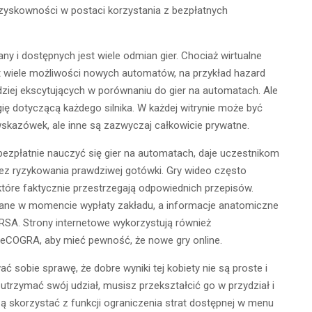
skowności w postaci korzystania z bezpłatnych
ny i dostępnych jest wiele odmian gier. Chociaż wirtualne
et wiele możliwości nowych automatów, na przykład hazard
bardziej ekscytujących w porównaniu do gier na automatach. Ale
gię dotyczącą każdego silnika. W każdej witrynie może być
 wskazówek, ale inne są zazwyczaj całkowicie prywatne.
ezpłatnie nauczyć się gier na automatach, daje uczestnikom
z ryzykowania prawdziwej gotówki. Gry wideo często
tóre faktycznie przestrzegają odpowiednich przepisów.
arane w momencie wypłaty zakładu, a informacje anatomiczne
RSA. Strony internetowe wykorzystują również
 eCOGRA, aby mieć pewność, że nowe gry online.
 sobie sprawę, że dobre wyniki tej kobiety nie są proste i
utrzymać swój udział, musisz przekształcić go w przydział i
 skorzystać z funkcji ograniczenia strat dostępnej w menu