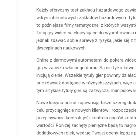
Każdy sferyczny test zakładu hazardowego zawiera
witryn internetowych zakładów hazardowych. Tyt
to późniejsze filmy tematyczne, z których wszys
Tutaj gry wideo są ekscytujące do wypróbowania 
jednak zdawać sobie sprawę z ryzyka, jakie się z
dyscyplinach naukowych.
Online z darmowymi automatami do pokera wideo
grą w zaciszu własnego domu. Są nie tylko łatwe d
inicjują cienie. Wszelkie tytuły gier powinny dzi
one również dostępne w różnych językach, więc c
tym artykule tytuły gier są zazwyczaj manipulow
Nowe kasyna online zapewniają także szereg dod
celu przyciągnięcie nowych klientów i rozpoczęci
przepisywanie kontroli, jeśli kontrola nagród zost
wartości. Poniżej zachęty pieniężne będą to nagro
dodatkowych rolek, według Twojej oceny, lepsze p