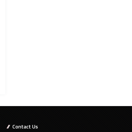
Contact Us