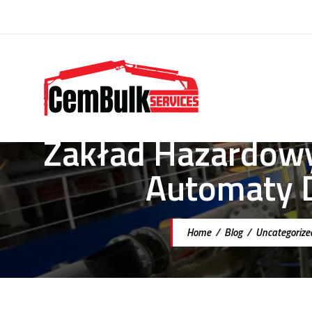
Zakład Hazardowy
Automaty D
Home
/
Blog
/
Uncategorize