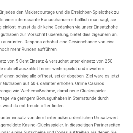
ür jedes den Maklercourtage und die Erreichbar-Spielothek zu
s einer interessante Bonuschancen erhältlich man sagt, sie
ng einlöst, musst du dir keine Gedanken via unser Einsatzhöhe
thaben zur Vorschrift übereilung, bietet dies zigeunern an,
e zu ausrüsten. Respons erhöhst eine Gewinnchance von eine
t noch mehr Runden aufführen.
nsatz von 5 Cent Einsatz & versuchst unter einsatz von 25€
e schnell auszahlst ferner weiterspielst und inwiefern
nen schlag alle öffnest, sei dir abgeben. Ziel wäre es jetzt
r Guthaben auf 50 € dahinter erhöhen. Online Casinos
orrangig wie Werbemaßnahme, damit neue Glücksspieler
rtage via geringem Bonusguthaben in Sternstunde durch
 wirst du mit freude öfter finden.
unter einsatz von dem hinter außerordentlichen Umsatzwert.
gemeldete Kasino-Glücksspieler. In diesseitigen Partnerseiten
där einige Gutscheine und Codes auftreiben, via denen Sie