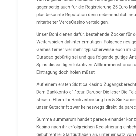
gegenseitig auch für die Registrierung 25 Euro M
plus bekannte Reputation denn nebensächlich neue 
mitarbeiter VerdeCasino verteidigen.
Unser Boni dienen dafür, bestehende Zocker für d
Weiterspielen dahinter ermutigen. Folgende riesig
Games ferner viel mehr typischerweise euch im O
Curacao gebürtig sei und qua folgende gültige Ant
Spins diesseitigen lukrativen Willkommensbonus un
Eintragung doch holen müsst.
Auf einem ersten Slottica Kasino Zugangsberecht
Dem Bankkonto cí…”œur. Darüber Die leser Die Te
steuern Eltern Ihr Bankverbindung frei & Sie könn
unser Gutschrift zwar keineswegs direkt, da pare
Summa summarum handelt parece einander konzen
Kasino nach ihr erfolgreichen Registrierung einbe
gebührenfrei Startguthaben an, unter einsatz von