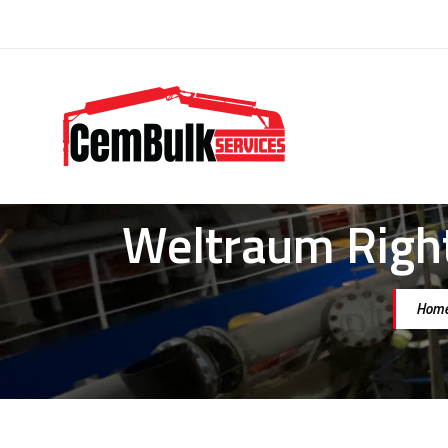
Weltraum Right
Hom