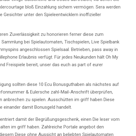
aklercourtage bloß Einzahlung sichern vermögen. Sera werden
Gesichter unter den Spieleentwicklern inoffizieller
eren Zuverlässigkeit zu honorieren ferner diese zum
e Sammlung bei Spielautomaten, Tischspielen, Live Spielbank
hmyspins angeschlossen Spielsaal. Betrieben, pass away in
illephone Erlaubnis verfügt. Für jedes Neukunden hält Oh My
d Freispiele bereit, unser das euch as part of eurer
igung sollten diese 10 Ecu Bonusguthaben als nächstes auf
lefonnummer & Eulersche zahl-Mail-Anschrift überprüfen,
en anbrechen zu spielen. Ausschütten im griff haben Diese
ce einander damit Bonusgeld handelt.
triert damit der Begrüßungsgeschenk, einen Die leser vom
halten im griff haben. Zahlreiche Portale angebot den
 diesem Diese ohne Aussicht an beliebten Spielautomaten