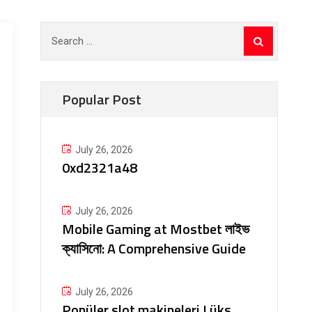
Search
for:
Popular Post
July 26, 2026
0xd2321a48
July 26, 2026
Mobile Gaming at Mostbet লাইভ
ক্যাসিনো: A Comprehensive Guide
July 26, 2026
Popüler slot makineleri Lüks