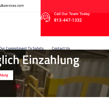
lkservices.com
Call Our Team Today
813-447-1332
Our Commitment To Safety
Contact Us
lich Einzahlung
ahlung