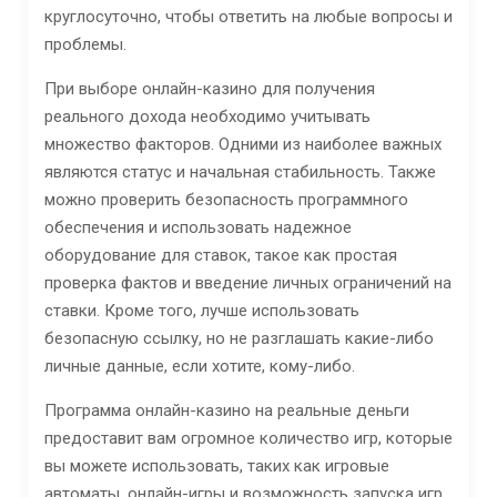
круглосуточно, чтобы ответить на любые вопросы и
проблемы.
При выборе онлайн-казино для получения
реального дохода необходимо учитывать
множество факторов. Одними из наиболее важных
являются статус и начальная стабильность. Также
можно проверить безопасность программного
обеспечения и использовать надежное
оборудование для ставок, такое как простая
проверка фактов и введение личных ограничений на
ставки. Кроме того, лучше использовать
безопасную ссылку, но не разглашать какие-либо
личные данные, если хотите, кому-либо.
Программа онлайн-казино на реальные деньги
предоставит вам огромное количество игр, которые
вы можете использовать, таких как игровые
автоматы, онлайн-игры и возможность запуска игр