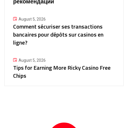
рекомендации
August 5, 2026
Comment sécuriser ses transactions
bancaires pour dépôts sur casinos en
ligne?
August 5, 2026
Tips for Earning More Ricky Casino Free
Chips