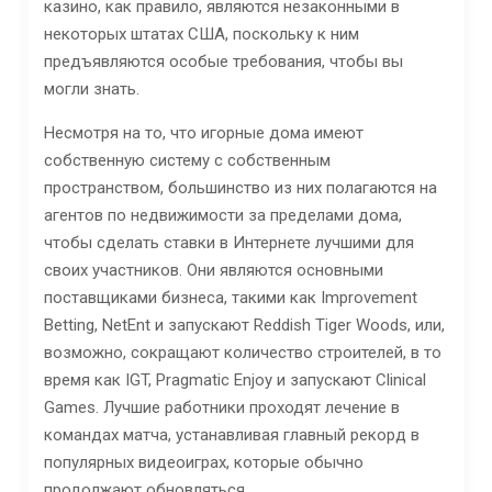
казино, как правило, являются незаконными в
некоторых штатах США, поскольку к ним
предъявляются особые требования, чтобы вы
могли знать.
Несмотря на то, что игорные дома имеют
собственную систему с собственным
пространством, большинство из них полагаются на
агентов по недвижимости за пределами дома,
чтобы сделать ставки в Интернете лучшими для
своих участников. Они являются основными
поставщиками бизнеса, такими как Improvement
Betting, NetEnt и запускают Reddish Tiger Woods, или,
возможно, сокращают количество строителей, в то
время как IGT, Pragmatic Enjoy и запускают Clinical
Games. Лучшие работники проходят лечение в
командах матча, устанавливая главный рекорд в
популярных видеоиграх, которые обычно
продолжают обновляться.