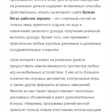
на реальные деньги содержит возможные способы
Действительно, играть на интернет-сайте
Вулкан
Вегас рабочее зеркало
– это отличный случай не
только лишь приятного отдыха, но еще и
извлечения запасного дохода. получения реальной
выплаты дохода. Кроме того, они принимают
практически любые крупные денежные и денежные
поздравительные открытки.
Цель интернет-казино на реальные деньги
предоставить вам возможность просмотра любых
игр на мобильных устройствах. У них есть большое
количество игровых автоматов, контрольные игры,
а также другие фавориты игорных заведений.
Многие из них также предоставляют несколько
рекламных объявлений и дают дополнительные
бонусы. Например, программы ранней весной
приносят пользу новым участникам, использующим