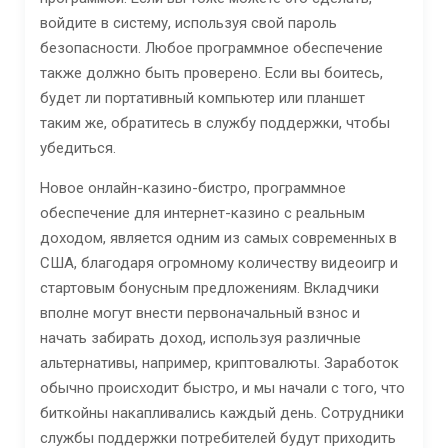
войдите в систему, используя свой пароль
безопасности. Любое программное обеспечение
также должно быть проверено. Если вы боитесь,
будет ли портативный компьютер или планшет
таким же, обратитесь в службу поддержки, чтобы
убедиться.
Новое онлайн-казино-бистро, программное
обеспечение для интернет-казино с реальным
доходом, является одним из самых современных в
США, благодаря огромному количеству видеоигр и
стартовым бонусным предложениям. Вкладчики
вполне могут внести первоначальный взнос и
начать забирать доход, используя различные
альтернативы, например, криптовалюты. Заработок
обычно происходит быстро, и мы начали с того, что
биткойны накапливались каждый день. Сотрудники
службы поддержки потребителей будут приходить