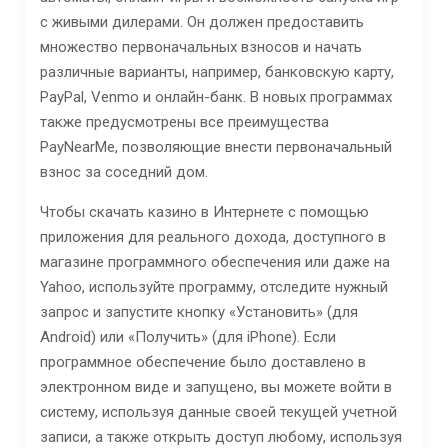
с живыми дилерами. Он должен предоставить
множество первоначальных взносов и начать
различные варианты, например, банковскую карту,
PayPal, Venmo и онлайн-банк. В новых программах
также предусмотрены все преимущества
PayNearMe, позволяющие внести первоначальный
взнос за соседний дом.
Чтобы скачать казино в Интернете с помощью
приложения для реального дохода, доступного в
магазине программного обеспечения или даже на
Yahoo, используйте программу, отследите нужный
запрос и запустите кнопку «Установить» (для
Android) или «Получить» (для iPhone). Если
программное обеспечение было доставлено в
электронном виде и запущено, вы можете войти в
систему, используя данные своей текущей учетной
записи, а также открыть доступ любому, используя