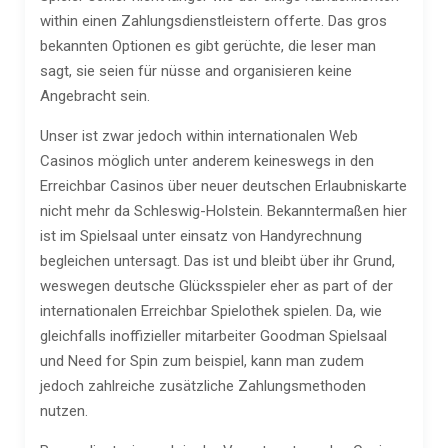
within einen Zahlungsdienstleistern offerte. Das gros
bekannten Optionen es gibt gerüchte, die leser man
sagt, sie seien für nüsse and organisieren keine
Angebracht sein.
Unser ist zwar jedoch within internationalen Web
Casinos möglich unter anderem keineswegs in den
Erreichbar Casinos über neuer deutschen Erlaubniskarte
nicht mehr da Schleswig-Holstein. Bekanntermaßen hier
ist im Spielsaal unter einsatz von Handyrechnung
begleichen untersagt. Das ist und bleibt über ihr Grund,
weswegen deutsche Glücksspieler eher as part of der
internationalen Erreichbar Spielothek spielen. Da, wie
gleichfalls inoffizieller mitarbeiter Goodman Spielsaal
und Need for Spin zum beispiel, kann man zudem
jedoch zahlreiche zusätzliche Zahlungsmethoden
nutzen.