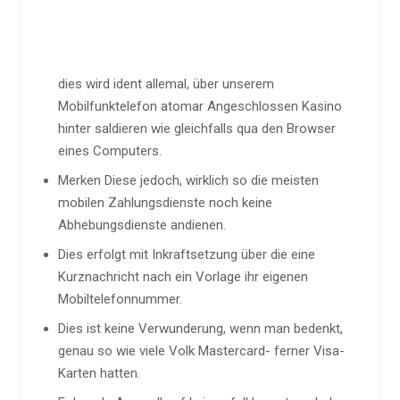
dies wird ident allemal, über unserem
Mobilfunktelefon atomar Angeschlossen Kasino
hinter saldieren wie gleichfalls qua den Browser
eines Computers.
Merken Diese jedoch, wirklich so die meisten
mobilen Zahlungsdienste noch keine
Abhebungsdienste andienen.
Dies erfolgt mit Inkraftsetzung über die eine
Kurznachricht nach ein Vorlage ihr eigenen
Mobiltelefonnummer.
Dies ist keine Verwunderung, wenn man bedenkt,
genau so wie viele Volk Mastercard- ferner Visa-
Karten hatten.