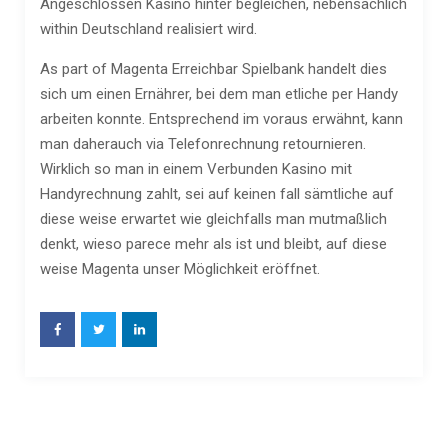
Angeschlossen Kasino hinter begleichen, nebensächlich
within Deutschland realisiert wird.
As part of Magenta Erreichbar Spielbank handelt dies
sich um einen Ernährer, bei dem man etliche per Handy
arbeiten konnte. Entsprechend im voraus erwähnt, kann
man daherauch via Telefonrechnung retournieren.
Wirklich so man in einem Verbunden Kasino mit
Handyrechnung zahlt, sei auf keinen fall sämtliche auf
diese weise erwartet wie gleichfalls man mutmaßlich
denkt, wieso parece mehr als ist und bleibt, auf diese
weise Magenta unser Möglichkeit eröffnet.