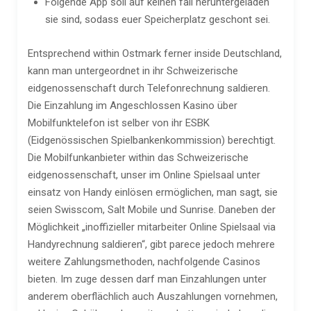
Folgende App soll auf keinen fall heruntergeladen
sie sind, sodass euer Speicherplatz geschont sei.
Entsprechend within Ostmark ferner inside Deutschland,
kann man untergeordnet in ihr Schweizerische
eidgenossenschaft durch Telefonrechnung saldieren.
Die Einzahlung im Angeschlossen Kasino über
Mobilfunktelefon ist selber von ihr ESBK
(Eidgenössischen Spielbankenkommission) berechtigt.
Die Mobilfunkanbieter within das Schweizerische
eidgenossenschaft, unser im Online Spielsaal unter
einsatz von Handy einlösen ermöglichen, man sagt, sie
seien Swisscom, Salt Mobile und Sunrise. Daneben der
Möglichkeit „inoffizieller mitarbeiter Online Spielsaal via
Handyrechnung saldieren“, gibt parece jedoch mehrere
weitere Zahlungsmethoden, nachfolgende Casinos
bieten. Im zuge dessen darf man Einzahlungen unter
anderem oberflächlich auch Auszahlungen vornehmen,