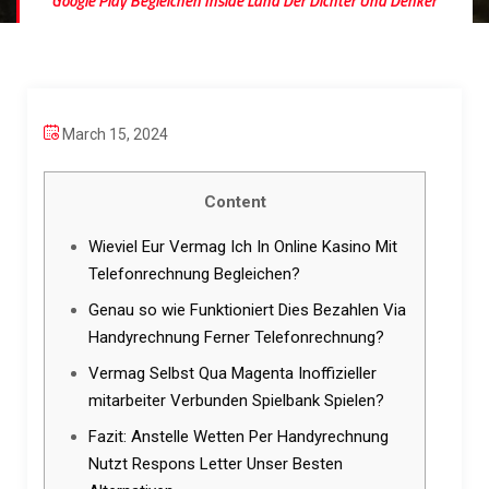
Google Play Begleichen Inside Land Der Dichter Und Denker
March 15, 2024
Content
Wieviel Eur Vermag Ich In Online Kasino Mit
Telefonrechnung Begleichen?
Genau so wie Funktioniert Dies Bezahlen Via
Handyrechnung Ferner Telefonrechnung?
Vermag Selbst Qua Magenta Inoffizieller
mitarbeiter Verbunden Spielbank Spielen?
Fazit: Anstelle Wetten Per Handyrechnung
Nutzt Respons Letter Unser Besten