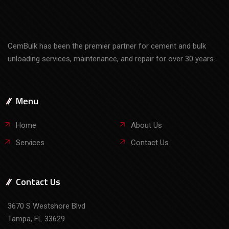
CemBulk has been the premier partner for cement and bulk
unloading services, maintenance, and repair for over 30 years.
Menu
Home
About Us
Services
Contact Us
Contact Us
3670 S Westshore Blvd
Tampa, FL 33629