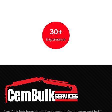
30+
Experience
CemBulk has been the premier partner for cement and bulk
unloading services, maintenance, and repair for over 30 years.
Menu