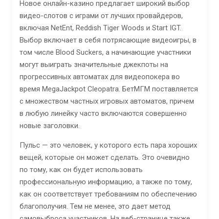
Новое онлайн-казино предлагает широкий выбор
видео-слотов с играми от лучших провайдеров,
включая NetEnt, Reddish Tiger Woods и Start IGT.
Выбор включает в себя потрясающие видеоигры, в
том числе Blood Suckers, а начинающие участники
могут выиграть значительные джекпоты на
прогрессивных автоматах для видеопокера во
время MegaJackpot Cleopatra. БетМГМ поставляется
с множеством частных игровых автоматов, причем
в любую линейку часто включаются совершенно
новые заголовки.
Пульс — это человек, у которого есть пара хороших
вещей, которые он может сделать. Это очевидно
по тому, как он будет использовать
профессиональную информацию, а также по тому,
как он соответствует требованиям по обеспечению
благополучия. Тем не менее, это дает метод
самовыброса участников. На веб-странице также