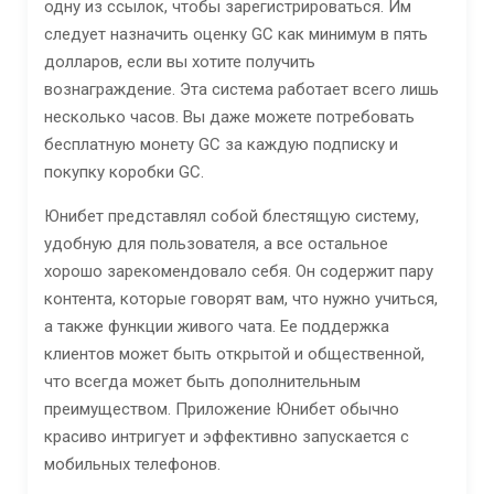
одну из ссылок, чтобы зарегистрироваться. Им
следует назначить оценку GC как минимум в пять
долларов, если вы хотите получить
вознаграждение. Эта система работает всего лишь
несколько часов. Вы даже можете потребовать
бесплатную монету GC за каждую подписку и
покупку коробки GC.
Юнибет представлял собой блестящую систему,
удобную для пользователя, а все остальное
хорошо зарекомендовало себя. Он содержит пару
контента, которые говорят вам, что нужно учиться,
а также функции живого чата. Ее поддержка
клиентов может быть открытой и общественной,
что всегда может быть дополнительным
преимуществом. Приложение Юнибет обычно
красиво интригует и эффективно запускается с
мобильных телефонов.