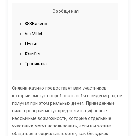
Сообщения
888Казино
БетМГМ
Пульс
Юнибет
Тропикана
Онлайн-казино предоставят вам участников,
которые смогут попробовать себя в видеоиграх, не
получая при этом реальных денег. Приведенные
ниже проверки могут предложить цифровые
необычные возможности, которые отдельные
участники могут использовать, если вы хотите
общаться в социальных сетях, как блэкджек.