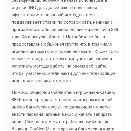
сертификацию eCOGRA и начать использовать
оценки RNG для дальнейшего повышения
эффективности названий игр. Однако он
поддерживает ставки по сотовой сети, начиная с
программного обеспечения онлайн-казино типа 888
для iOS и запуска Android. Потребителю была
предоставлена ​​обширная группа игр, в том числе
игровые автоматы и игровые автоматы. Кроме того,
он может предлагать круговые учетные записи и
запускать методы работы на своем веб-сайте,
чтобы участники могли найти для них подходящие
игры для игровых автоматов.
Помимо обширной библиотеки игр онлайн-казино,
888Казино предлагает своим партнерам широкий
выбор банковских услуг, позволяющих им легче
внести первоначальный взнос и начать забирать
свои. Обычно это Very, потребительский онлайн-
банкинг, PayNearMe и стартовая банковская карта.