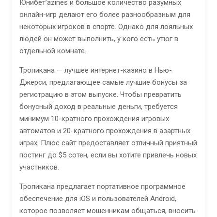
Юнибет’azines и большое количество разумных
онлайн-игр делают его более разнообразным для
некоторых игроков в спорте. Однако для лояльных
людей он может выполнить, у кого есть утюг в
отдельной комнате.
Тропикана — лучшее интернет-казино в Нью-
Джерси, предлагающее самые лучшие бонусы за
регистрацию в этом выпуске. Чтобы превратить
бонусный доход в реальные деньги, требуется
минимум 10-кратного прохождения игровых
автоматов и 20-кратного прохождения в азартных
играх. Плюс сайт предоставляет отличный приятный
постинг до $5 сотен, если вы хотите привлечь новых
участников.
Тропикана предлагает портативное программное
обеспечение для iOS и пользователей Android,
которое позволяет мошенникам общаться, вносить