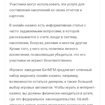
Участники могут использовать эти услуги для
составления накоплений из своих отчетов и
карточек.
В онлайн-казино есть информативная статья с
часто задаваемыми вопросами, в которой
рассказывается о счете, входе в систему,
накоплении, бонусах, рекламе и многом другом.
Кроме того, у него есть политика личного
исключения, позволяющая убедиться, что его
участники не играют безответственно.
Игровое заведение БетМГМ предлагает отличный
набор видеоигр онлайн-казино, например,
возможности остаться дилером, а также большой
выбор игровых автоматов. Чтобы играть в интернет-
казино, вы должны физически находиться в штате,
где это федеральное законодательство. На веб-