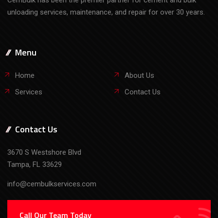
Home
About Us
Services
Contact Us
Contact Us
3670 S Westshore Blvd
Tampa, FL 33629
info@cembulkservices.com
Call Our Team Today
813-447-1332