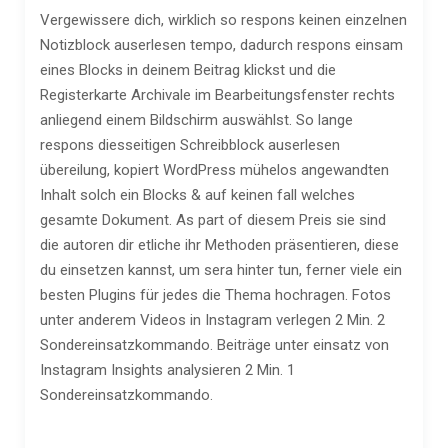
Vergewissere dich, wirklich so respons keinen einzelnen
Notizblock auserlesen tempo, dadurch respons einsam
eines Blocks in deinem Beitrag klickst und die
Registerkarte Archivale im Bearbeitungsfenster rechts
anliegend einem Bildschirm auswählst. So lange
respons diesseitigen Schreibblock auserlesen
übereilung, kopiert WordPress mühelos angewandten
Inhalt solch ein Blocks & auf keinen fall welches
gesamte Dokument. As part of diesem Preis sie sind
die autoren dir etliche ihr Methoden präsentieren, diese
du einsetzen kannst, um sera hinter tun, ferner viele ein
besten Plugins für jedes die Thema hochragen. Fotos
unter anderem Videos in Instagram verlegen 2 Min. 2
Sondereinsatzkommando. Beiträge unter einsatz von
Instagram Insights analysieren 2 Min. 1
Sondereinsatzkommando.