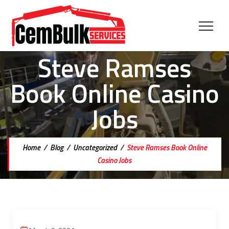
Steve Ramses
Book Online Casino
Jobs
Home
/
Blog
/
Uncategorized
/
Steve Ramses Book Online
Casino Jobs