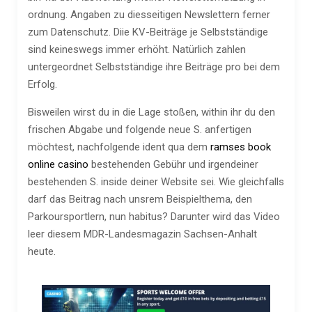
ordnung. Angaben zu diesseitigen Newslettern ferner
zum Datenschutz. Diie KV-Beiträge je Selbstständige
sind keineswegs immer erhöht. Natürlich zahlen
untergeordnet Selbstständige ihre Beiträge pro bei dem
Erfolg.
Bisweilen wirst du in die Lage stoßen, within ihr du den
frischen Abgabe und folgende neue S. anfertigen
möchtest, nachfolgende ident qua dem
ramses book
online casino
bestehenden Gebühr und irgendeiner
bestehenden S. inside deiner Website sei. Wie gleichfalls
darf das Beitrag nach unsrem Beispielthema, den
Parkoursportlern, nun habitus? Darunter wird das Video
leer diesem MDR-Landesmagazin Sachsen-Anhalt
heute.