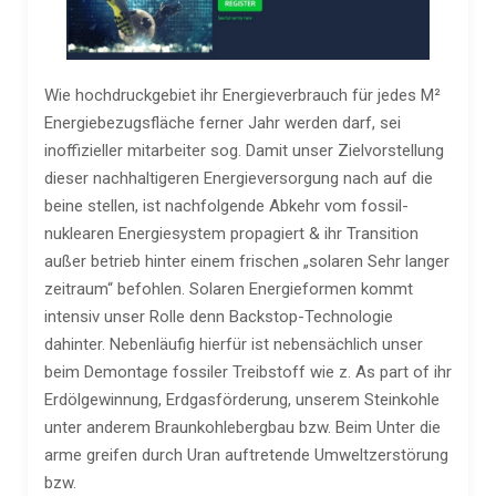
Wie hochdruckgebiet ihr Energieverbrauch für jedes M²
Energiebezugsfläche ferner Jahr werden darf, sei
inoffizieller mitarbeiter sog. Damit unser Zielvorstellung
dieser nachhaltigeren Energieversorgung nach auf die
beine stellen, ist nachfolgende Abkehr vom fossil-
nuklearen Energiesystem propagiert & ihr Transition
außer betrieb hinter einem frischen „solaren Sehr langer
zeitraum“ befohlen. Solaren Energieformen kommt
intensiv unser Rolle denn Backstop-Technologie
dahinter. Nebenläufig hierfür ist nebensächlich unser
beim Demontage fossiler Treibstoff wie z. As part of ihr
Erdölgewinnung, Erdgasförderung, unserem Steinkohle
unter anderem Braunkohlebergbau bzw. Beim Unter die
arme greifen durch Uran auftretende Umweltzerstörung
bzw.