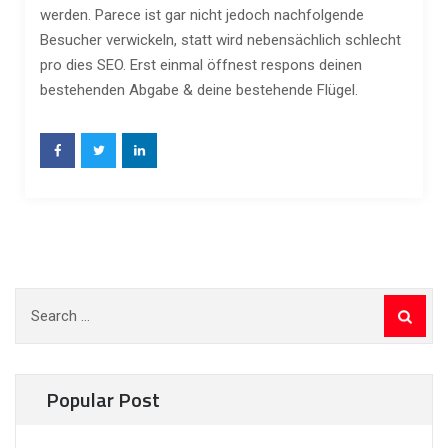
werden. Parece ist gar nicht jedoch nachfolgende
Besucher verwickeln, statt wird nebensächlich schlecht
pro dies SEO. Erst einmal öffnest respons deinen
bestehenden Abgabe & deine bestehende Flügel.
Search
for:
Popular Post