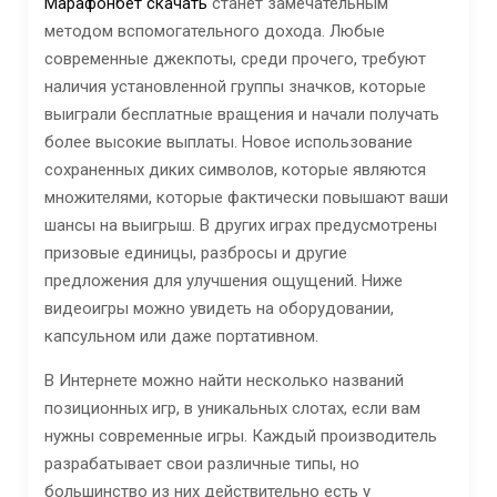
Марафонбет скачать
станет замечательным
методом вспомогательного дохода. Любые
современные джекпоты, среди прочего, требуют
наличия установленной группы значков, которые
выиграли бесплатные вращения и начали получать
более высокие выплаты. Новое использование
сохраненных диких символов, которые являются
множителями, которые фактически повышают ваши
шансы на выигрыш. В других играх предусмотрены
призовые единицы, разбросы и другие
предложения для улучшения ощущений. Ниже
видеоигры можно увидеть на оборудовании,
капсульном или даже портативном.
В Интернете можно найти несколько названий
позиционных игр, в уникальных слотах, если вам
нужны современные игры. Каждый производитель
разрабатывает свои различные типы, но
большинство из них действительно есть у