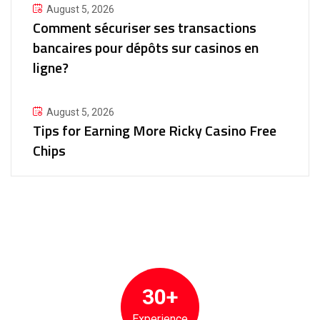
August 5, 2026
Comment sécuriser ses transactions
bancaires pour dépôts sur casinos en
ligne?
August 5, 2026
Tips for Earning More Ricky Casino Free
Chips
30+
Experience