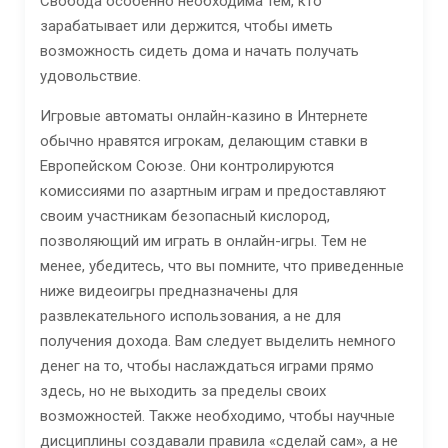
Свобода особенно необходима тем, кто
зарабатывает или держится, чтобы иметь
возможность сидеть дома и начать получать
удовольствие.
Игровые автоматы онлайн-казино в Интернете
обычно нравятся игрокам, делающим ставки в
Европейском Союзе. Они контролируются
комиссиями по азартным играм и предоставляют
своим участникам безопасный кислород,
позволяющий им играть в онлайн-игры. Тем не
менее, убедитесь, что вы помните, что приведенные
ниже видеоигры предназначены для
развлекательного использования, а не для
получения дохода. Вам следует выделить немного
денег на то, чтобы наслаждаться играми прямо
здесь, но не выходить за пределы своих
возможностей. Также необходимо, чтобы научные
дисциплины создавали правила «сделай сам», а не