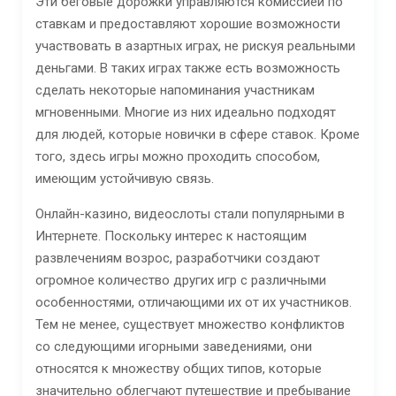
Эти беговые дорожки управляются комиссией по
ставкам и предоставляют хорошие возможности
участвовать в азартных играх, не рискуя реальными
деньгами. В таких играх также есть возможность
сделать некоторые напоминания участникам
мгновенными. Многие из них идеально подходят
для людей, которые новички в сфере ставок. Кроме
того, здесь игры можно проходить способом,
имеющим устойчивую связь.
Онлайн-казино, видеослоты стали популярными в
Интернете. Поскольку интерес к настоящим
развлечениям возрос, разработчики создают
огромное количество других игр с различными
особенностями, отличающими их от их участников.
Тем не менее, существует множество конфликтов
со следующими игорными заведениями, они
относятся к множеству общих типов, которые
значительно облегчают путешествие и пребывание