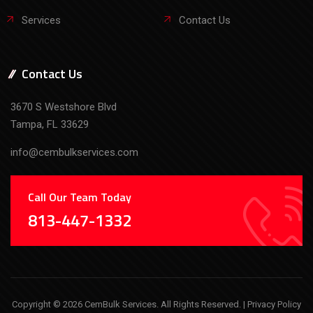
Services
Contact Us
Contact Us
3670 S Westshore Blvd
Tampa, FL 33629
info@cembulkservices.com
Call Our Team Today
813-447-1332
Copyright © 2026 CemBulk Services. All Rights Reserved. |
Privacy Policy