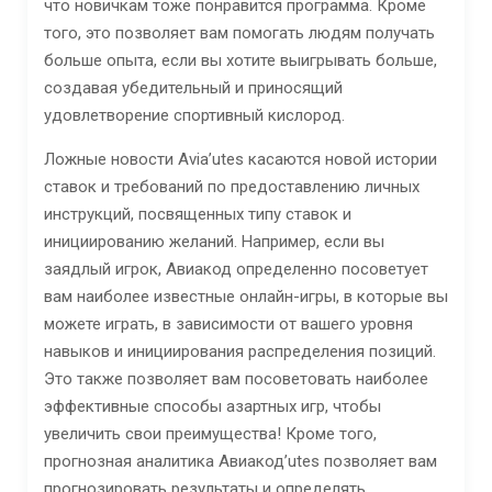
что новичкам тоже понравится программа. Кроме
того, это позволяет вам помогать людям получать
больше опыта, если вы хотите выигрывать больше,
создавая убедительный и приносящий
удовлетворение спортивный кислород.
Ложные новости Avia’utes касаются новой истории
ставок и требований по предоставлению личных
инструкций, посвященных типу ставок и
инициированию желаний. Например, если вы
заядлый игрок, Авиакод определенно посоветует
вам наиболее известные онлайн-игры, в которые вы
можете играть, в зависимости от вашего уровня
навыков и инициирования распределения позиций.
Это также позволяет вам посоветовать наиболее
эффективные способы азартных игр, чтобы
увеличить свои преимущества! Кроме того,
прогнозная аналитика Авиакод’utes позволяет вам
прогнозировать результаты и определять