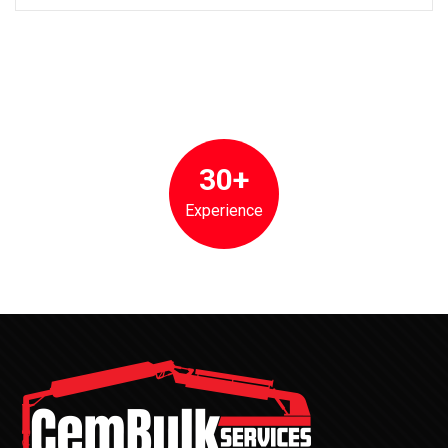
30+
Experience