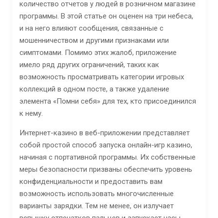
количество отчетов у людей в розничном магазине
программы. В этой статье он оценен на три небеса,
и на него влияют сообщения, связанные с
мошенничеством и другими признаками или
симптомами. Помимо этих жалоб, приложение
имело ряд других ограничений, таких как
возможность просматривать категории игровых
коллекций в одном посте, а также удаление
элемента «Помни себя» для тех, кто присоединился
к нему.
Интернет-казино в веб-приложении представляет
собой простой способ запуска онлайн-игр казино,
начиная с портативной программы. Их собственные
меры безопасности призваны обеспечить уровень
конфиденциальности и предоставить вам
возможность использовать многочисленные
варианты зарядки. Тем не менее, он излучает