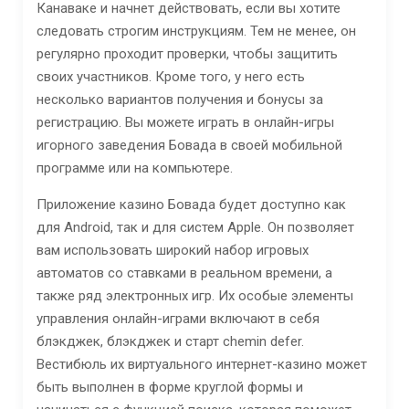
Канаваке и начнет действовать, если вы хотите
следовать строгим инструкциям. Тем не менее, он
регулярно проходит проверки, чтобы защитить
своих участников. Кроме того, у него есть
несколько вариантов получения и бонусы за
регистрацию. Вы можете играть в онлайн-игры
игорного заведения Бовада в своей мобильной
программе или на компьютере.
Приложение казино Бовада будет доступно как
для Android, так и для систем Apple. Он позволяет
вам использовать широкий набор игровых
автоматов со ставками в реальном времени, а
также ряд электронных игр. Их особые элементы
управления онлайн-играми включают в себя
блэкджек, блэкджек и старт chemin defer.
Вестибюль их виртуального интернет-казино может
быть выполнен в форме круглой формы и