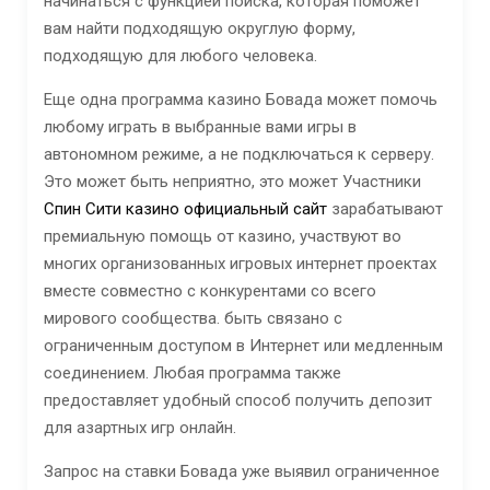
начинаться с функцией поиска, которая поможет
вам найти подходящую округлую форму,
подходящую для любого человека.
Еще одна программа казино Бовада может помочь
любому играть в выбранные вами игры в
автономном режиме, а не подключаться к серверу.
Это может быть неприятно, это может Участники
Спин Сити казино официальный сайт
зарабатывают
премиальную помощь от казино, участвуют во
многих организованных игровых интернет проектах
вместе совместно с конкурентами со всего
мирового сообщества. быть связано с
ограниченным доступом в Интернет или медленным
соединением. Любая программа также
предоставляет удобный способ получить депозит
для азартных игр онлайн.
Запрос на ставки Бовада уже выявил ограниченное