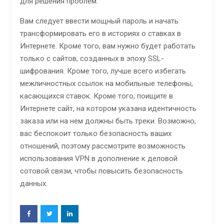
для решения проблем.
Вам следует ввести мощный пароль и начать
трансформировать его в историях о ставках в
Интернете. Кроме того, вам нужно будет работать
только с сайтов, созданных в эпоху SSL-
шифрования. Кроме того, лучше всего избегать
межличностных ссылок на мобильные телефоны,
касающихся ставок. Кроме того, поищите в
Интернете сайт, на котором указана идентичность
заказа или на нем должны быть треки. Возможно,
вас беспокоит только безопасность ваших
отношений, поэтому рассмотрите возможность
использования VPN в дополнение к деловой
сотовой связи, чтобы повысить безопасность
данных.