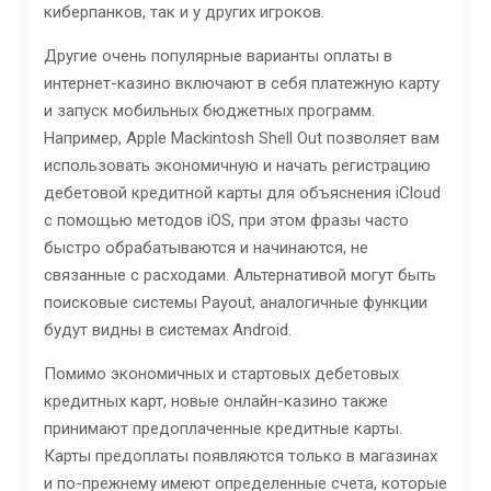
киберпанков, так и у других игроков.
Другие очень популярные варианты оплаты в
интернет-казино включают в себя платежную карту
и запуск мобильных бюджетных программ.
Например, Apple Mackintosh Shell Out позволяет вам
использовать экономичную и начать регистрацию
дебетовой кредитной карты для объяснения iCloud
с помощью методов iOS, при этом фразы часто
быстро обрабатываются и начинаются, не
связанные с расходами. Альтернативой могут быть
поисковые системы Payout, аналогичные функции
будут видны в системах Android.
Помимо экономичных и стартовых дебетовых
кредитных карт, новые онлайн-казино также
принимают предоплаченные кредитные карты.
Карты предоплаты появляются только в магазинах
и по-прежнему имеют определенные счета, которые