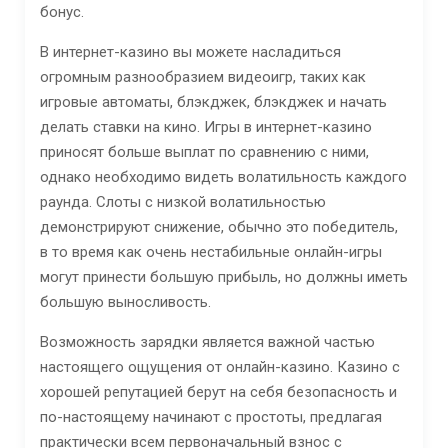
бонус.
В интернет-казино вы можете насладиться
огромным разнообразием видеоигр, таких как
игровые автоматы, блэкджек, блэкджек и начать
делать ставки на кино. Игры в интернет-казино
приносят больше выплат по сравнению с ними,
однако необходимо видеть волатильность каждого
раунда. Слоты с низкой волатильностью
демонстрируют снижение, обычно это победитель,
в то время как очень нестабильные онлайн-игры
могут принести большую прибыль, но должны иметь
большую выносливость.
Возможность зарядки является важной частью
настоящего ощущения от онлайн-казино. Казино с
хорошей репутацией берут на себя безопасность и
по-настоящему начинают с простоты, предлагая
практически всем первоначальный взнос с