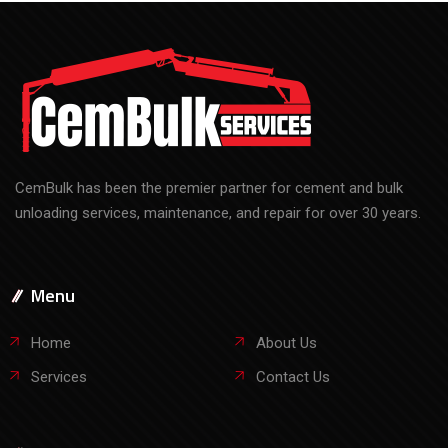
CemBulk has been the premier partner for cement and bulk
unloading services, maintenance, and repair for over 30 years.
Menu
Home
About Us
Services
Contact Us
Contact Us
3670 S Westshore Blvd
Tampa, FL 33629
info@cembulkservices.com