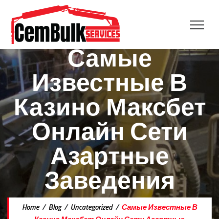
Самые
Известные В
Казино Максбет
Онлайн Сети
Азартные
Заведения
Home
/
Blog
/
Uncategorized
/
Самые Известные В