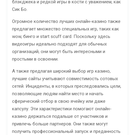
блэкджека и редкой игры в кости с уважением, как
Сик Бо.
Огромное количество лучших онлайн-казино также
предлагает множество специальных игр, таких как
wow, бинго и start scuff card. Поскольку здесь
видеоигры идеально подходят для обычных
организаций, они могут быть интересными и
простыми в освоении.
А также предлагая широкий выбор игр казино,
лучшие сайты учитывают совместимость сотовых
сетей. Инциденты, в которых преследовались цели,
позволяющие людям найти место и начать
сферический отбор в свою ячейку или даже
капсулу. Эти характеристики помогают онлайн-
казино держаться подальше от участников и
привлечь больше партнеров. Они также могут
получить профессиональный запуск и преданность