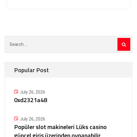
Search
for:
Popular Post
July 26, 2026
0xd2321a48
July 26, 2026
Popüler slot makineleri Lüks casino
güncel giriş üzerinden oynanabilir