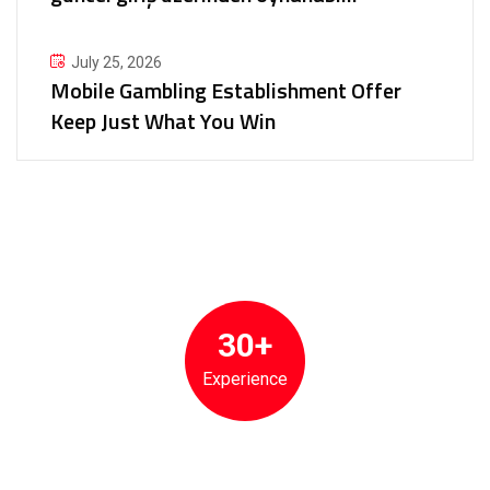
July 25, 2026
Mobile Gambling Establishment Offer
Keep Just What You Win
30+
Experience