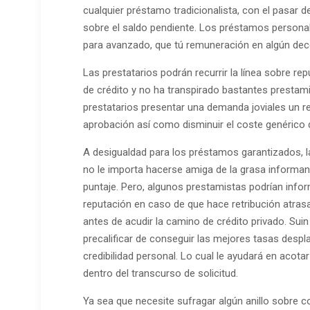
cualquier préstamo tradicionalista, con el pasar 
sobre el saldo pendiente. Los préstamos personale
para avanzado, que tú remuneración en algún dec
Las prestatarios podrán recurrir la línea sobre r
de crédito y no ha transpirado bastantes prestamis
prestatarios presentar una demanda joviales un r
aprobación así­ como disminuir el coste genérico 
A desigualdad para los préstamos garantizados, la
no le importa hacerse amiga de la grasa informan 
puntaje. Pero, algunos prestamistas podrían info
reputación en caso de que hace retribución atrasado
antes de acudir la camino de crédito privado. Su
precalificar de conseguir las mejores tasas desp
credibilidad personal. Lo cual le ayudará en acot
dentro del transcurso de solicitud.
Ya sea que necesite sufragar algún anillo sobre c