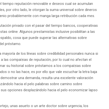
del tiempo reputación renovable e deseos cual se acumulan
s, por otro lado, le otorgan la suma universal sobre dineros
enio probablemente con manga larga retribución cada mes.
eputación privado con el pasar del tiempo bancos, cooperativas
tas online. Algunos prestamistas inclusive posibilitan a las
espaldo, cosa que puede superar las alternativas sobre
del préstamo.
 mayoría de los líneas sobre credibilidad personales nunca si
a las compaí±ias de reputación, por lo cual no afectan el
rmar su historial sobre préstamos a los compaí±ias sobre
s ​​o no las hace, es por ello que vale escuchar la letra baja
in demostrar una demanda, resulta una excelente valoración
lazándolo hacia el pelo palabras sobre camino sobre
ar sus opciones desplazándolo hacia el pelo economizar lapso
ortejo, unas asueto o un arte doctor sobre urgencia, los