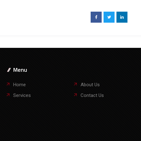
Menu
Home
About Us
Services
Contact Us