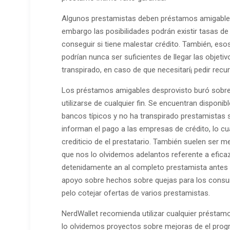
Algunos prestamistas deben préstamos amigables ca
embargo las posibilidades podrán existir tasas de
conseguir si tiene malestar crédito. También, es
podrían nunca ser suficientes de llegar las objetiv
transpirado, en caso de que necesitarí¡ pedir rec
Los préstamos amigables desprovisto buró sobre c
utilizarse de cualquier fin. Se encuentran disponib
bancos tí­picos y no ha transpirado prestamistas
informan el pago a las empresas de crédito, lo cua
crediticio de el prestatario. También suelen ser 
que nos lo olvidemos adelantos referente a eficaz
detenidamente an al completo prestamista antes 
apoyo sobre hechos sobre quejas para los consum
pelo cotejar ofertas de varios prestamistas.
NerdWallet recomienda utilizar cualquier préstam
lo olvidemos proyectos sobre mejoras de el prog