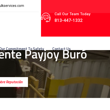
lkservices.com
Call Our Team Today
813-447-1332
iente Payjoy Buró
Our Commitment To Safety
Contact Us
Sobre Reputación