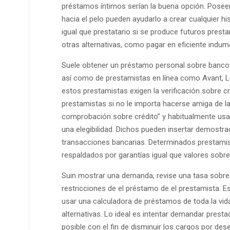
préstamos íntimos serían la buena opción. Poseen
hacia el pelo pueden ayudarlo a crear cualquier hi
igual que prestatario si se produce futuros presta
otras alternativas, como pagar en eficiente indume
Suele obtener un préstamo personal sobre bancos 
así como de prestamistas en línea como Avant, Le
estos prestamistas exigen la verificación sobre cr
prestamistas si no le importa hacerse amiga de l
comprobación sobre crédito” y habitualmente usan
una elegibilidad. Dichos pueden insertar demostra
transacciones bancarias. Determinados prestami
respaldados por garantías igual que valores sobre
Suin mostrar una demanda, revise una tasa sobre p
restricciones de el préstamo de el prestamista. E
usar una calculadora de préstamos de toda la vid
alternativas. Lo ideal es intentar demandar prestad
posible con el fin de disminuir los cargos por des