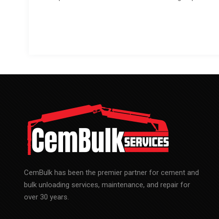
CemBulk has been the premier partner for cement and
bulk unloading services, maintenance, and repair for
over 30 years.