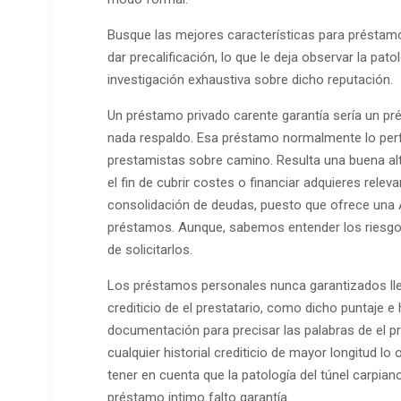
Busque las mejores características para préstamo
dar precalificación, lo que le deja observar la pat
investigación exhaustiva sobre dicho reputación.
Un préstamo privado carente garantía serí­a un p
nada respaldo. Esa préstamo normalmente lo per
prestamistas sobre camino. Resulta una buena alt
el fin de cubrir costes o financiar adquieres relev
consolidación de deudas, puesto que ofrece una
préstamos. Aunque, sabemos entender los riesgos
de solicitarlos.
Los préstamos personales nunca garantizados lle
crediticio de el prestatario, como dicho puntaje e 
documentación para precisar las palabras de el pr
cualquier historial crediticio de mayor longitud l
tener en cuenta que la patologí­a del túnel carpia
préstamo intimo falto garantía.