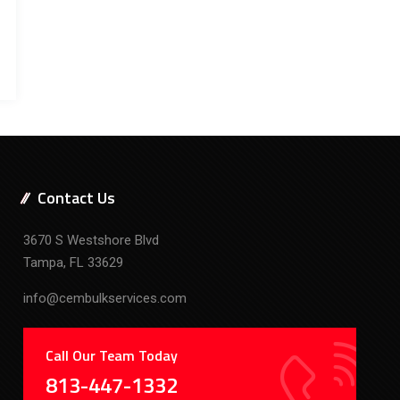
Contact Us
3670 S Westshore Blvd
Tampa, FL 33629
info@cembulkservices.com
Call Our Team Today
813-447-1332