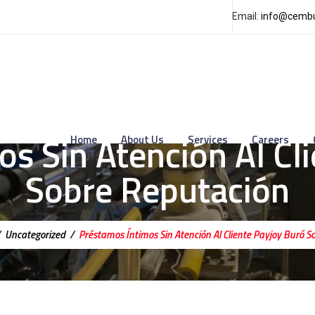
Email:
info@cembu
s Sin Atención Al Cl
Home
About Us
Services
Careers
Sobre Reputación
/
Uncategorized
/
Préstamos Íntimos Sin Atención Al Cliente Payjoy Buró 