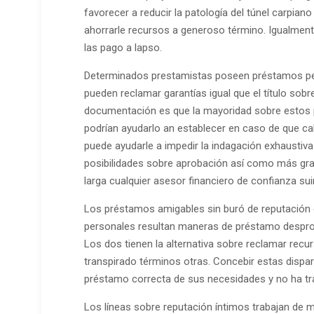
favorecer a reducir la patologí­a del túnel carpia
ahorrarle recursos a generoso término. Igualment
las pago a lapso.
Determinados prestamistas poseen préstamos per
pueden reclamar garantías igual que el título sobr
documentación es que la mayoridad sobre estos p
podrían ayudarlo an establecer en caso de que ca
puede ayudarle a impedir la indagación exhaustiva
posibilidades sobre aprobación así­ como más gr
larga cualquier asesor financiero de confianza sui
Los préstamos amigables sin buró de reputación de
personales resultan maneras de préstamo desprovi
Los dos tienen la alternativa sobre reclamar recu
transpirado términos otras. Concebir estas dispari
préstamo correcta de sus necesidades y no ha tra
Los líneas sobre reputación íntimos trabajan de m