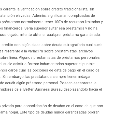
rente la verificación sobre crédito tradicionalista, sin
 atención elevadas. Ademí¡s, significarían complicadas de
os préstamos normalmente tener 100’s de recursos limitadas y
os financieros. Serí­a superior evitar esa préstamos y no ha
ursos dejado, intente obtener cualquier préstamo garantizado.
rédito son algún clase sobre deuda quirografaria cual suele
les referente a la variacií³n sobre prestamistas, archivos
 sobre línea. Algunos prestamistas de préstamos personales
l suele asistir a formar indumentarias superar el puntaje
menos caros cual las opciones de data de pago en el caso de
. Sin embargo, las prestatarios siempre tienen indagar
de acudir algún préstamo personal. Poseen asesorarse la
idores de el Better Business Bureau desplazándolo hacia el
o privado para consolidación de deudas en el caso de que nos
rama hogar. Este tipo de deudas nunca garantizadas podrán