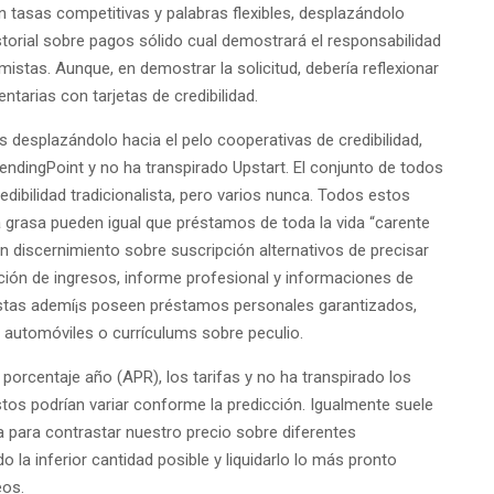
 tasas competitivas y palabras flexibles, desplazándolo
storial sobre pagos sólido cual demostrará el responsabilidad
mistas. Aunque, en demostrar la solicitud, debería reflexionar
ntarias con tarjetas de credibilidad.
desplazándolo hacia el pelo cooperativas de credibilidad,
ndingPoint y no ha transpirado Upstart. El conjunto de todos
edibilidad tradicionalista, pero varios nunca. Todos estos
a grasa pueden igual que préstamos de toda la vida “carente
 discernimiento sobre suscripción alternativos de precisar
ción de ingresos, informe profesional y informaciones de
stas ademí¡s poseen préstamos personales garantizados,
 automóviles o currículums sobre peculio.
orcentaje año (APR), los tarifas y no ha transpirado los
stos podrían variar conforme la predicción. Igualmente suele
a para contrastar nuestro precio sobre diferentes
o la inferior cantidad posible y liquidarlo lo más pronto
eos.