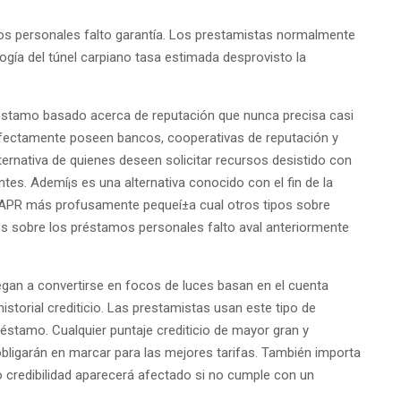
s personales falto garantía.
Los prestamistas normalmente
ologí­a del túnel carpiano tasa estimada desprovisto la
réstamo basado acerca de reputación que nunca precisa casi
fectamente poseen bancos, cooperativas de reputación y
ernativa de quienes deseen solicitar recursos desistido con
antes. Ademí¡s es una alternativa conocido con el fin de la
 APR más profusamente pequeí±a cual otros tipos sobre
 sobre los préstamos personales falto aval anteriormente
gan a convertirse en focos de luces basan en el cuenta
historial crediticio. Las prestamistas usan este tipo de
éstamo. Cualquier puntaje crediticio de mayor gran y
o obligarán en marcar para las mejores tarifas. También importa
no credibilidad aparecerá afectado si no cumple con un