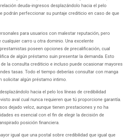
no relación deuda-ingresos desplazándolo hacia el pelo
e podrán perfeccionar su puntaje crediticio en caso de que
sonales para usuarios con malestar reputación, pero
e cualquier carro u otra dominio. Una excelente
restamistas poseen opciones de precalificación, cual
lifica de algún préstamo suin presentar la demanda. Esto
 de la consulta crediticio e incluso puede ocasionar mayores
andes tasas. Todo el tiempo deberías consultar con manga
n solicitar algún préstamo intimo.
splazándolo hacia el pelo los líneas de credibilidad
sto aval cual nunca requieren que tú proporcione garantía.
rsos dejado veloz, aunque tienen prestaciones y no ha
dades es esencial con el fin de elegir la decisión de
nspirado posición financiera.
ayor igual que una postal sobre credibilidad que igual que