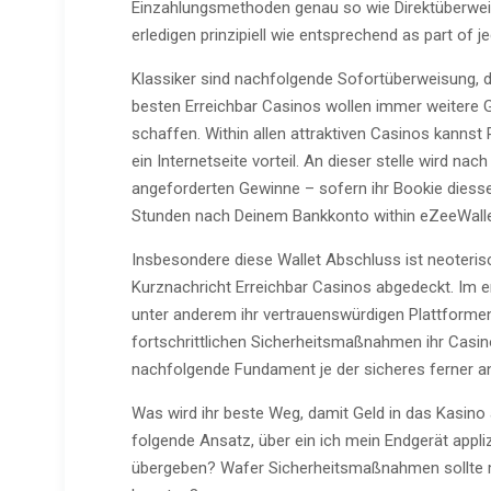
Einzahlungsmethoden genau so wie Direktüberweisu
erledigen prinzipiell wie entsprechend as part of
Klassiker sind nachfolgende Sofortüberweisung, d
besten Erreichbar Casinos wollen immer weitere Ga
schaffen. Within allen attraktiven Casinos kannst
ein Internetseite vorteil. An dieser stelle wird na
angeforderten Gewinne – sofern ihr Bookie diesse
Stunden nach Deinem Bankkonto within eZeeWalle
Insbesondere diese Wallet Abschluss ist neoterisc
Kurznachricht Erreichbar Casinos abgedeckt. Im e
unter anderem ihr vertrauenswürdigen Plattforme
fortschrittlichen Sicherheitsmaßnahmen ihr Casin
nachfolgende Fundament je der sicheres ferner a
Was wird ihr beste Weg, damit Geld in das Kasino a
folgende Ansatz, über ein ich mein Endgerät appli
übergeben? Wafer Sicherheitsmaßnahmen sollte me