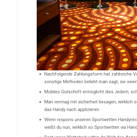
Nachfolgende Zahlungsform hat zahlreiche Vo
sonstige Methoden beliebt man sagt, sie seien
Mobiles Gutschrift ermöglicht dies Jedem, sch
Man vermag mit sicherheit besagen, wirklich
das Handy nach applizieren.
Wenn respons unseren Sportwetten Handyrechn
weißt du nun, wirklich so Sportwetten via Han