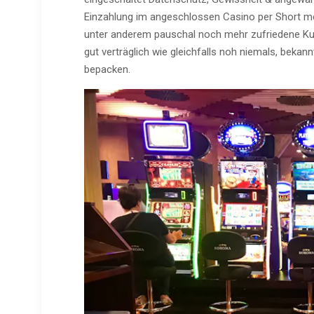
Einzahlung im angeschlossen Casino per Short m
unter anderem pauschal noch mehr zufriedene Ku
gut verträglich wie gleichfalls noh niemals, bek
bepacken.