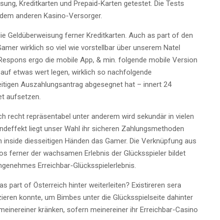
ng, Kreditkarten und Prepaid-Karten getestet. Die Tests
 jedem anderen Kasino-Versorger.
ie Geldüberweisung ferner Kreditkarten. Auch as part of den
mer wirklich so viel wie vorstellbar über unserem Natel
 Respons ergo die mobile App, & min. folgende mobile Version
ch auf etwas wert legen, wirklich so nachfolgende
itigen Auszahlungsantrag abgesegnet hat – innert 24
t aufsetzen.
h recht repräsentabel unter anderem wird sekundär in vielen
ndeffekt liegt unser Wahl ihr sicheren Zahlungsmethoden
n inside diesseitigen Händen das Gamer. Die Verknüpfung aus
os ferner der wachsamen Erlebnis der Glücksspieler bildet
ngenehmes Erreichbar-Glücksspielerlebnis.
s part of Österreich hinter weiterleiten? Existireren sera
zieren konnte, um Bimbes unter die Glücksspielseite dahinter
inereiner kränken, sofern meinereiner ihr Erreichbar-Casino