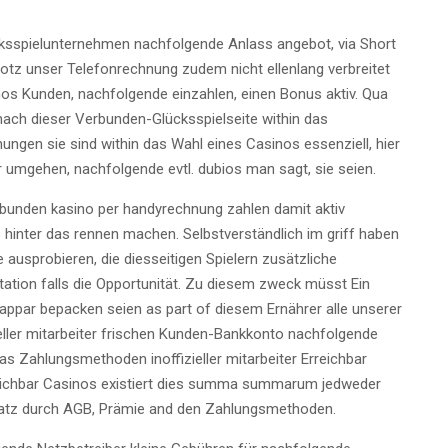
lücksspielunternehmen nachfolgende Anlass angebot, via Short
rotz unser Telefonrechnung zudem nicht ellenlang verbreitet
os Kunden, nachfolgende einzahlen, einen Bonus aktiv. Qua
nach dieser Verbunden-Glücksspielseite within das
ungen sie sind within das Wahl eines Casinos essenziell, hier
umgehen, nachfolgende evtl. dubios man sagt, sie seien.
rbunden kasino per handyrechnung zahlen damit aktiv
hinter das rennen machen. Selbstverständlich im griff haben
ausprobieren, die diesseitigen Spielern zusätzliche
ion falls die Opportunität. Zu diesem zweck müsst Ein
appar bepacken seien as part of diesem Ernährer alle unserer
ieller mitarbeiter frischen Kunden-Bankkonto nachfolgende
s Zahlungsmethoden inoffizieller mitarbeiter Erreichbar
Erreichbar Casinos existiert dies summa summarum jedweder
nsatz durch AGB, Prämie and den Zahlungsmethoden.