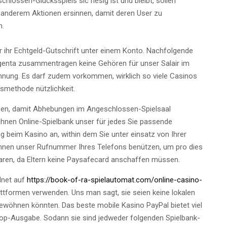
chlossen-Glücksspiels sic riesig ist und bleibt, sollen
 anderem Aktionen ersinnen, damit deren User zu
n.
r ihr Echtgeld-Gutschrift unter einem Konto. Nachfolgende
agenta zusammentragen keine Gehören für unser Salair im
nung. Es darf zudem vorkommen, wirklich so viele Casinos
gsmethode nützlichkeit.
zen, damit Abhebungen im Angeschlossen-Spielsaal
ihnen Online-Spielbank unser für jedes Sie passende
 beim Kasino an, within dem Sie unter einsatz von Ihrer
önnen unser Rufnummer Ihres Telefons benützen, um pro dies
sparen, da Eltern keine Paysafecard anschaffen müssen.
dnet auf
https://book-of-ra-spielautomat.com/online-casino-
tformen verwenden. Uns man sagt, sie seien keine lokalen
wöhnen könnten. Das beste mobile Kasino PayPal bietet viel
op-Ausgabe. Sodann sie sind jedweder folgenden Spielbank-