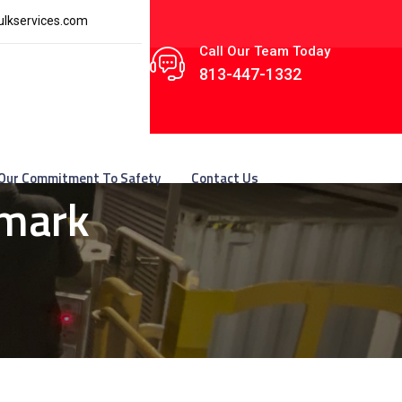
lkservices.com
Call Our Team Today
813-447-1332
Our Commitment To Safety
Contact Us
tmark