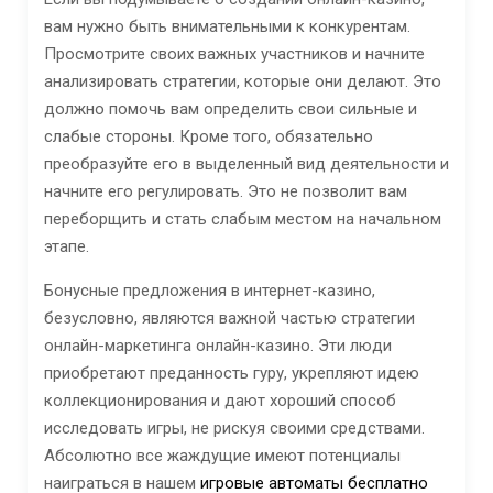
вам нужно быть внимательными к конкурентам.
Просмотрите своих важных участников и начните
анализировать стратегии, которые они делают. Это
должно помочь вам определить свои сильные и
слабые стороны. Кроме того, обязательно
преобразуйте его в выделенный вид деятельности и
начните его регулировать.
Это не позволит вам
переборщить и стать слабым местом на начальном
этапе.
Бонусные предложения в интернет-казино,
безусловно, являются важной частью стратегии
онлайн-маркетинга онлайн-казино. Эти люди
приобретают преданность гуру, укрепляют идею
коллекционирования и дают хороший способ
исследовать игры, не рискуя своими средствами.
Абсолютно все жаждущие имеют потенциалы
наиграться в нашем
игровые автоматы бесплатно