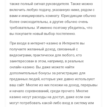
также полный сигнал руководителя. Также можно
включить любую подачу, указанную ниже, рядом с
вами и инициировать комнату. Юрисдикции обычно
более снисходительны, а другие обычно очень
требовательны. И именно поэтому убедитесь, что
вы покупаете новый выбор постепенно.
При входе в интернет-казино в Интернете вы
получаете желанный доход, связанный с
видеоиграми, практически для любого, кто
заинтересован в этом, например, в реальных
онлайн-казино. Вы даже можете найти
дополнительные бонусы за регистрацию для
преданных людей, которые уже давно используют
ваш сайт. Многие из них похожи на доход, перерывы
и начало соревнований, среди прочего. Многие
казино несут расходы на доступ, даже если они
могут потребовать какой-либо вход в систему или