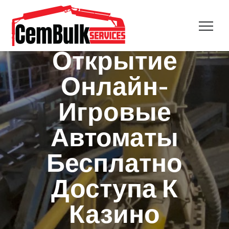
Открытие
Онлайн-
Игровые
Автоматы
Бесплатно
Доступа К
Казино