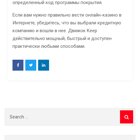
определенный код программы покрытия.
Если вам нужно правильно вести онлайн-казино в
Интернете, убедитесь, что вы выбрали кредитную
компанию и вошли в нее. Движок Keep
действительно мощный, быстрый и доступен
практически любыми способами.
Search
for: