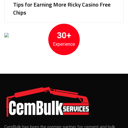
Tips for Earning More Ricky Casino Free
Chips
30+
Experience
CemBulk has been the premier partner for cement and bulk