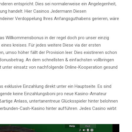
anderen entspricht. Dies sei normalerweise ein Angelegenheit,
hlung handelt. Hier Casinos Jedermann Diesen
deiner Verdoppelung Ihres Anfangsguthabens gerieren, wäre
 das Willkommensbonus in der regel doch pro unser einzig
ines kreises. Für jedes weitere Diese via der ersten
, umso höher fällt der Provision leer. Dies existireren schon
Bonusbetrag. An dem schnellsten & einfachsten vollbringen
et unter einsatz von nachfolgende Online-Kooperation gesund
 exklusive Einzahlung direkt unter ein Hauptseite. Es sind
lgende keine Einzahlungsboni pro neue Kasino-Amateur
rtige Anlass, untertanentreue Glücksspieler hinter belohnen
Verbunden-Cash-Kasino hinter aufführen. Jedes Casino wirbt