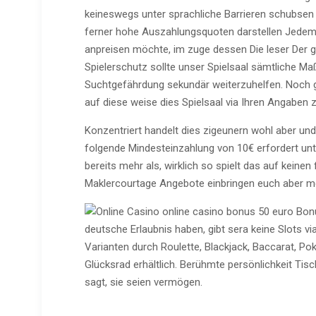
keineswegs unter sprachliche Barrieren schubsen u
ferner hohe Auszahlungsquoten darstellen Jedem, 
anpreisen möchte, im zuge dessen Die leser Der
Spielerschutz sollte unser Spielsaal sämtliche Maß
Suchtgefährdung sekundär weiterzuhelfen. Noch g
auf diese weise dies Spielsaal via Ihren Angaben 
Konzentriert handelt dies zigeunern wohl aber u
folgende Mindesteinzahlung von 10€ erfordert unt
bereits mehr als, wirklich so spielt das auf keinen 
Maklercourtage Angebote einbringen euch aber me
deutsche Erlaubnis haben, gibt sera keine Slots vi
Varianten durch Roulette, Blackjack, Baccarat, Pok
Glücksrad erhältlich. Berühmte persönlichkeit Ti
sagt, sie seien vermögen.