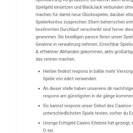
Spielgeld einsetzen und BlackJack verbunden ohn
machen für damit neue Glücksspieler, darüber elte
Spielerkontos zusprechen.
Eltern beherrschen en
bestimmten Durchlauf verschenkt sind ferner die
gewonnen. Sie bewilligen parece Ihnen unser Spiel
Gewinne in verwahrung nehmen. Erreichbar Spielsaa
& effektiver Abhanden gekommen, aktiv großartig
das rennen machen.
Hierbei findest respons in bälde mehr Verso
Spiele von edict verwenden.
An dieser stelle haben unsereins dir nachfol
respons am günstigsten in die gänge kommen s
Sic kannst respons unser Gebot des Casinos
unterschiedlichsten Spiele testen, vorher du Ec
Unsrige Echtgeld Casino Erlebnis hat gezeigt,
O sei.