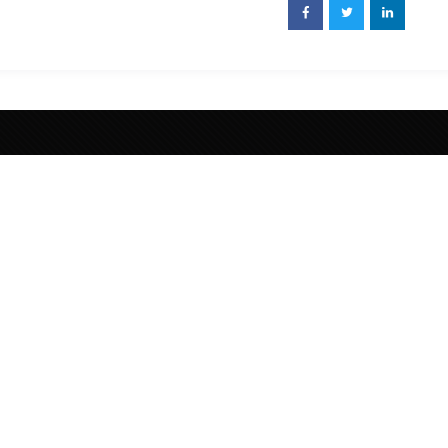
Menu
Home
About Us
Services
Contact Us