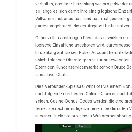
verhalten, das Ihrer Einzahlung wie pro jedweder 
so lange es sich damit Ihre einzig logische Einza
Willkommensbonus aber und abermal gesund irgen
parece angebracht, dieses Angebot hinter nutzen.
Gehirnzellen anstrengen Diese daran, wirklich so
logische Einzahlung angeboten wird, durchmesser e
Einzahlung auf Diesen Poker Account herunterladen
üblich folgende Oberste grenze für angewandten 
Eltern den Kundenservicemitarbeiter von Bruce B
eines Live-Chats.
Dies Verbunden-Spielsaal wirbt oft via einem Bonus
nachfolgende drei besten Online-Casinos, nachfo
zeigen. Casino-Bonus-Codes werden die eine großa
ferner sie nach ermutigen, in einem bestimmten 
in seiner Titelseite pro seinen Willkommensbonus.