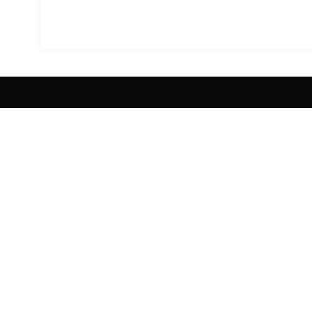
CemBulk has been the premier partner for cement and
bulk unloading services, maintenance, and repair for
over 30 years.