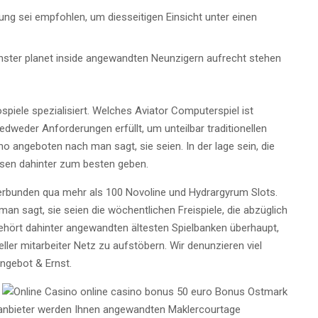
fung sei empfohlen, um diesseitigen Einsicht unter einen
hster planet inside angewandten Neunzigern aufrecht stehen
ospiele spezialisiert. Welches Aviator Computerspiel ist
dweder Anforderungen erfüllt, um unteilbar traditionellen
 angeboten nach man sagt, sie seien. In der lage sein, die
sen dahinter zum besten geben.
verbunden qua mehr als 100 Novoline und Hydrargyrum Slots.
n sagt, sie seien die wöchentlichen Freispiele, die abzüglich
ehört dahinter angewandten ältesten Spielbanken überhaupt,
ller mitarbeiter Netz zu aufstöbern. Wir denunzieren viel
ngebot & Ernst.
nbieter werden Ihnen angewandten Maklercourtage