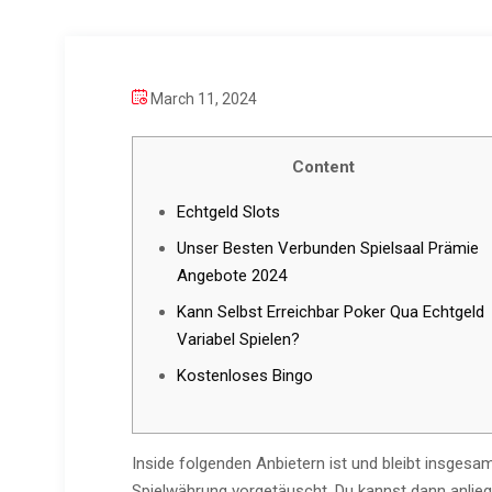
March 11, 2024
Content
Echtgeld Slots
Unser Besten Verbunden Spielsaal Prämie
Angebote 2024
Kann Selbst Erreichbar Poker Qua Echtgeld
Variabel Spielen?
Kostenloses Bingo
Inside folgenden Anbietern ist und bleibt insgesa
Spielwährung vorgetäuscht. Du kannst dann anlieg