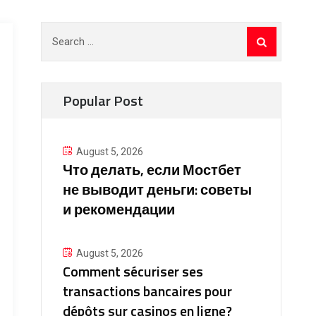
Search
for:
Popular Post
August 5, 2026
Что делать, если Мостбет
не выводит деньги: советы
и рекомендации
August 5, 2026
Comment sécuriser ses
transactions bancaires pour
dépôts sur casinos en ligne?