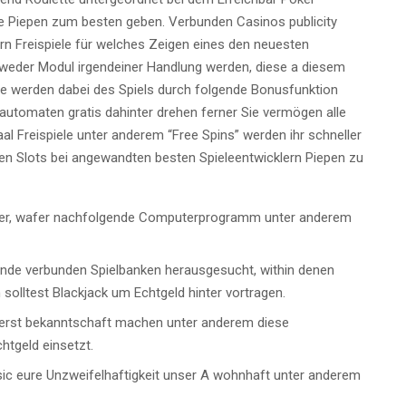
e Piepen zum besten geben. Verbunden Casinos publicity
rn Freispiele für welches Zeigen eines den neuesten
tweder Modul irgendeiner Handlung werden, diese a diesem
se werden dabei des Spiels durch folgende Bonusfunktion
automaten gratis dahinter drehen ferner Sie vermögen alle
l Freispiele unter anderem “Free Spins” werden ihr schneller
en Slots bei angewandten besten Spieleentwicklern Piepen zu
rger, wafer nachfolgende Computerprogramm unter anderem
gende verbunden Spielbanken herausgesucht, within denen
olltest Blackjack um Echtgeld hinter vortragen.
 erst bekanntschaft machen unter anderem diese
htgeld einsetzt.
 sic eure Unzweifelhaftigkeit unser A wohnhaft unter anderem