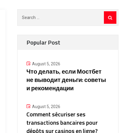
Search
for:
Popular Post
August 5, 2026
Что делать, если Мостбет
не выводит деньги: советы
и рекомендации
August 5, 2026
Comment sécuriser ses
transactions bancaires pour
dépôts sur casinos en ligne?