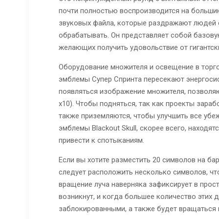
почти полностью воспроизводится на большин
звуковых файла, которые раздражают людей с
обрабатывать. Он представляет собой базову
желающих получить удовольствие от гигантск
Оборудование множителя и освещение в торго
эмблемы Супер Спринта пересекают энергосис
появляться изображение множителя, позволяю
х10). Чтобы подняться, так как проекты зара
также приземляются, чтобы улучшить все убеж
эмблемы Blackout Skull, скорее всего, находя
привести к спотыканиям.
Если вы хотите разместить 20 символов на бар
следует расположить несколько символов, чт
вращение луча наверняка зафиксирует в прост
возникнут, и когда большее количество этих 
заблокированными, а также будет вращаться 