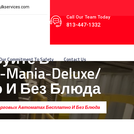
lkservices.com
Call Our Team Today
813-447-1332
уйте В
Our Commitment To Safety
Contact Us
e-Mania-Deluxe/
о И Без Блюда
xe/ Торговых Автоматах Бесплатно И Без Блюда