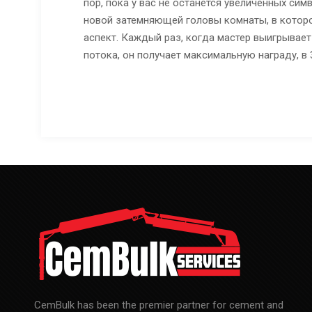
пор, пока у вас не останется увеличенных си
новой затемняющей головы комнаты, в которо
аспект. Каждый раз, когда мастер выигрывае
потока, он получает максимальную награду, в
CemBulk has been the premier partner for cement and