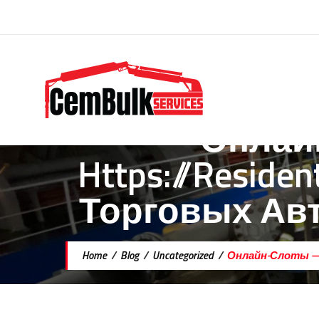
Онлай
Https://reside
Торговых Авт
Home
/
Blog
/
Uncategorized
/
Онлайн-Слоты — У