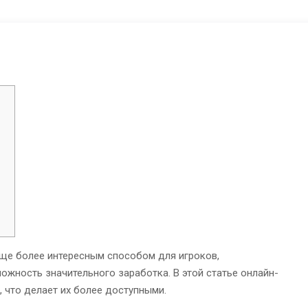
ще более интересным способом для игроков,
ожность значительного заработка. В этой статье онлайн-
 что делает их более доступными.