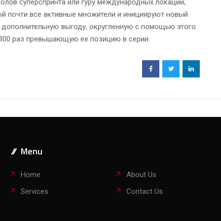
мволов суперспринта или гуру международных локаций,
й почти все активные множители и инициируют новый
т дополнительную выгоду, округленную с помощью этого
 300 раз превышающую ее позицию в серии.
Menu
Home
About Us
Services
Contact Us