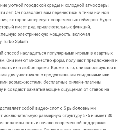
тание уютной городской среды и холодной атмосферы,
и лет. Он позволяет вам перенестись в тихий ночной
ия, которое интересует современных геймеров. Будет
оторый имеет ряд привлекательных функций,
успешную электрическую мощность, включая
 Turbo Splash.
й способ насладиться популярными играми в азартных
ам. Они имеют множество форм, получают предложения и
овать их в любое время. Кроме того, они используются в
ыми для участников с продуктивными свиданиями или
шими возможностями, бесплатные онлайн-плагины
у и создают захватывающие ощущения от ставок на
дставляет собой видео-слот с 5 рыболовными
т исключительную размерную структуру 5×5 и имеет 30
ая волатильность и начало современной поддержки