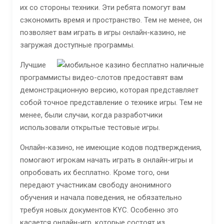
их со стороны техники. Эти ребята помогут вам
сэкономить время и пространство. Тем не менее, он
позволяет вам играть в игры онлайн-казино, не
загружая доступные программы.
Лучшие
программисты видео-слотов предоставят вам
демонстрационную версию, которая представляет
собой точное представление о технике игры.
Тем не
менее, были случаи, когда разработчики
использовали открытые тестовые игры.
Онлайн-казино, не имеющие кодов подтверждения,
помогают игрокам начать играть в онлайн-игры и
опробовать их бесплатно. Кроме того, они
передают участникам свободу анонимного
обучения и начала поведения, не обязательно
требуя новых документов KYC. Особенно это
касается онлайн-игр, которые состоят из