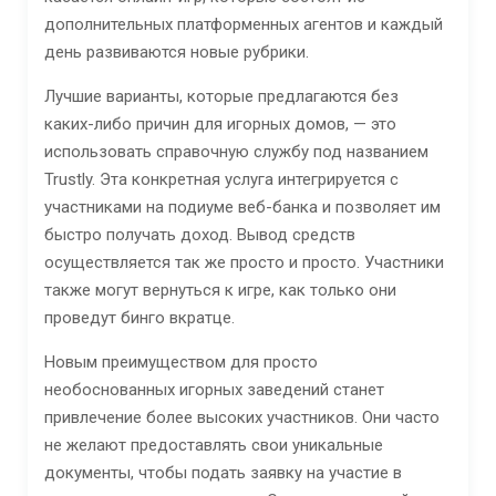
дополнительных платформенных агентов и каждый
день развиваются новые рубрики.
Лучшие варианты, которые предлагаются без
каких-либо причин для игорных домов, — это
использовать справочную службу под названием
Trustly. Эта конкретная услуга интегрируется с
участниками на подиуме веб-банка и позволяет им
быстро получать доход. Вывод средств
осуществляется так же просто и просто. Участники
также могут вернуться к игре, как только они
проведут бинго вкратце.
Новым преимуществом для просто
необоснованных игорных заведений станет
привлечение более высоких участников. Они часто
не желают предоставлять свои уникальные
документы, чтобы подать заявку на участие в