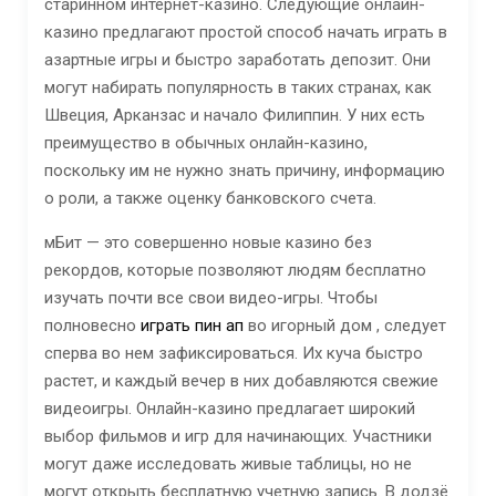
старинном интернет-казино. Следующие онлайн-
казино предлагают простой способ начать играть в
азартные игры и быстро заработать депозит. Они
могут набирать популярность в таких странах, как
Швеция, Арканзас и начало Филиппин. У них есть
преимущество в обычных онлайн-казино,
поскольку им не нужно знать причину, информацию
о роли, а также оценку банковского счета.
мБит — это совершенно новые казино без
рекордов, которые позволяют людям бесплатно
изучать почти все свои видео-игры. Чтобы
полновесно
играть пин ап
во игорный дом , следует
сперва во нем зафиксироваться. Их куча быстро
растет, и каждый вечер в них добавляются свежие
видеоигры. Онлайн-казино предлагает широкий
выбор фильмов и игр для начинающих. Участники
могут даже исследовать живые таблицы, но не
могут открыть бесплатную учетную запись. В додзё