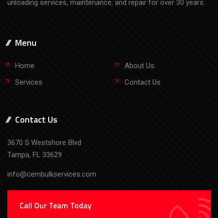
Home
About Us
Services
Contact Us
Contact Us
3670 S Westshore Blvd
Tampa, FL 33629
info@cembulkservices.com
Call Our Team Today
813-447-1332