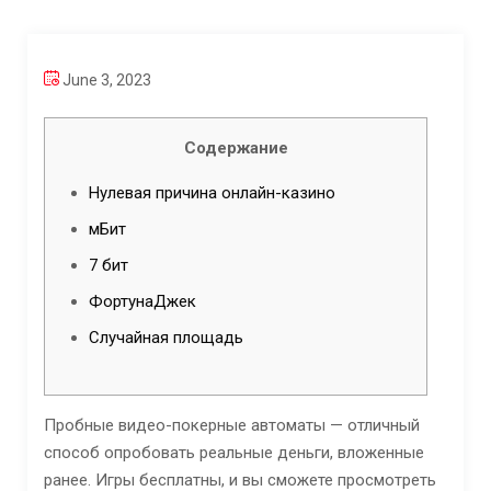
June 3, 2023
Содержание
Нулевая причина онлайн-казино
мБит
7 бит
ФортунаДжек
Случайная площадь
Пробные видео-покерные автоматы — отличный
способ опробовать реальные деньги, вложенные
ранее. Игры бесплатны, и вы сможете просмотреть