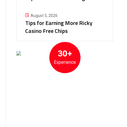
August 5, 2026
Tips for Earning More Ricky
Casino Free Chips
30+
Experience