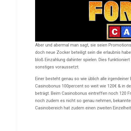
Aber und abermal man sagt, sie seien Promotions g
doch neue Zocker beteiligt sein die erlaubnis habe
bloß Einzahlung dahinter spielen. Dies funktionier
sonstiges voraussetzt.
Einer besteht genau so wie üblich alle irgendeine
Casinobonus 100percent so weit wie 120€ & in de
beträgt. Beim Casinobonus eintreffen noch 120 Fre
noch zudem es nicht so genau nehmen, bekannt
Casinobereich hat zudem einen zweiten Einzelheit