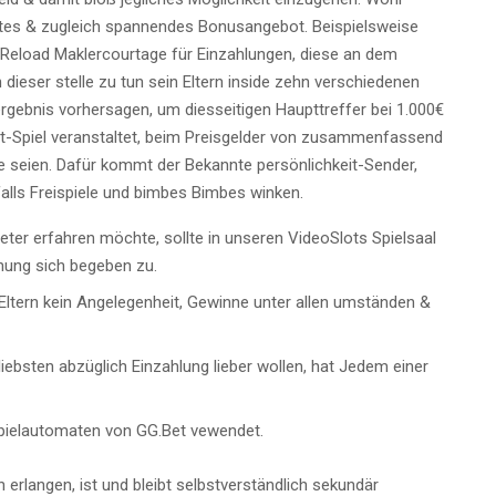
antes & zugleich spannendes Bonusangebot. Beispielsweise
n Reload Maklercourtage für Einzahlungen, diese an dem
 dieser stelle zu tun sein Eltern inside zehn verschiedenen
gebnis vorhersagen, um diesseitigen Haupttreffer bei 1.000€
ett-Spiel veranstaltet, beim Preisgelder von zusammenfassend
e seien. Dafür kommt der Bekannte persönlichkeit-Sender,
falls Freispiele und bimbes Bimbes winken.
ter erfahren möchte, sollte in unseren VideoSlots Spielsaal
hung sich begeben zu.
ltern kein Angelegenheit, Gewinne unter allen umständen &
iebsten abzüglich Einzahlung lieber wollen, hat Jedem einer
 Spielautomaten von GG.Bet vewendet.
rlangen, ist und bleibt selbstverständlich sekundär