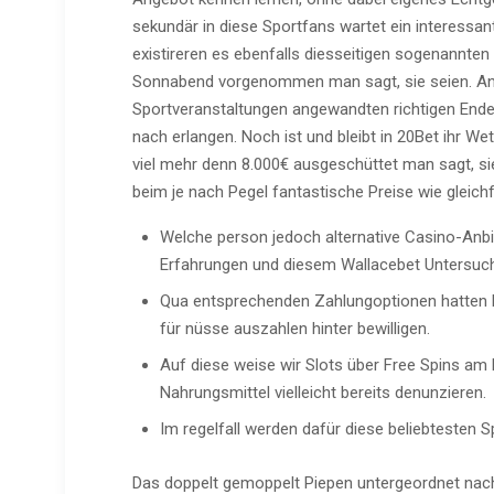
sekundär in diese Sportfans wartet ein interess
existireren es ebenfalls diesseitigen sogenannte
Sonnabend vorgenommen man sagt, sie seien.
An
Sportveranstaltungen angewandten richtigen Ender
nach erlangen. Noch ist und bleibt in 20Bet ihr W
viel mehr denn 8.000€ ausgeschüttet man sagt, si
beim je nach Pegel fantastische Preise wie gleich
Welche person jedoch alternative Casino-Anbie
Erfahrungen und diesem Wallacebet Untersuc
Qua entsprechenden Zahlungoptionen hatten E
für nüsse auszahlen hinter bewilligen.
Auf diese weise wir Slots über Free Spins am l
Nahrungsmittel vielleicht bereits denunzieren.
Im regelfall werden dafür diese beliebtesten
Das doppelt gemoppelt Piepen untergeordnet nach e