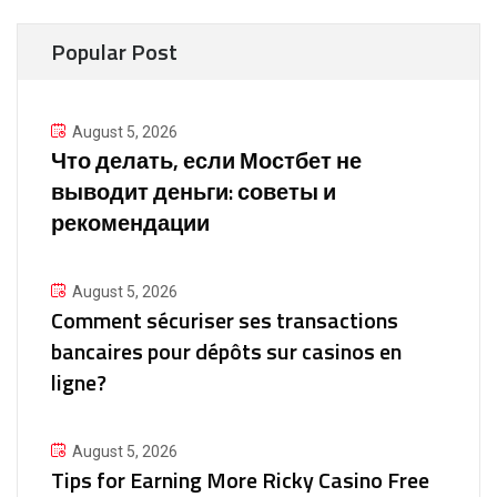
Popular Post
August 5, 2026
Что делать, если Мостбет не
выводит деньги: советы и
рекомендации
August 5, 2026
Comment sécuriser ses transactions
bancaires pour dépôts sur casinos en
ligne?
August 5, 2026
Tips for Earning More Ricky Casino Free