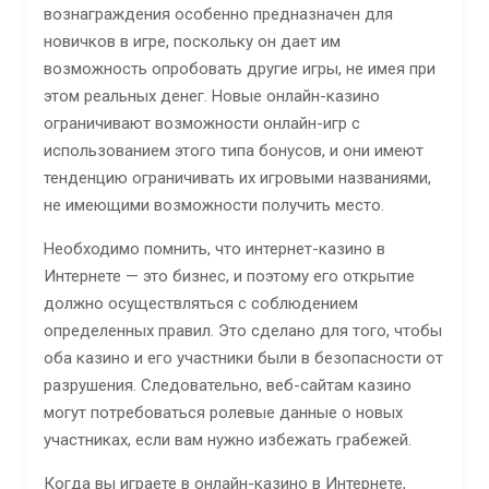
вознаграждения особенно предназначен для
новичков в игре, поскольку он дает им
возможность опробовать другие игры, не имея при
этом реальных денег. Новые онлайн-казино
ограничивают возможности онлайн-игр с
использованием этого типа бонусов, и они имеют
тенденцию ограничивать их игровыми названиями,
не имеющими возможности получить место.
Необходимо помнить, что интернет-казино в
Интернете — это бизнес, и поэтому его открытие
должно осуществляться с соблюдением
определенных правил. Это сделано для того, чтобы
оба казино и его участники были в безопасности от
разрушения. Следовательно, веб-сайтам казино
могут потребоваться ролевые данные о новых
участниках, если вам нужно избежать грабежей.
Когда вы играете в онлайн-казино в Интернете,