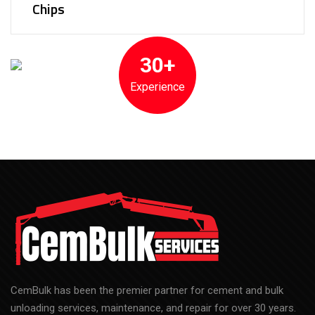
Chips
30+
Experience
CemBulk has been the premier partner for cement and bulk
unloading services, maintenance, and repair for over 30 years.