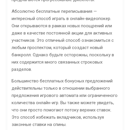
Абсолютно бесплатные переписывания —
интересный способ играть в онлайн-видеопокер.
Они открываются в рамках новых поощрений или
даже в качестве постоянной акции для активных
участников. Это отличный способ ознакомиться с
любым проспектом, который создаст новый
банкролл. Однако будьте осторожны, поскольку в
них содержится много связанных строковых
разделов.
Большинство бесплатных бонусных предложений
действительны только в отношении выбранного
предложения игрового автомата или ограниченного
количества онлайн-игр. Вы также можете увидеть,
что они просто помогают потоку верхних ставок.
Это способ избежать вкладчиков, используя
законные ставки на спины.