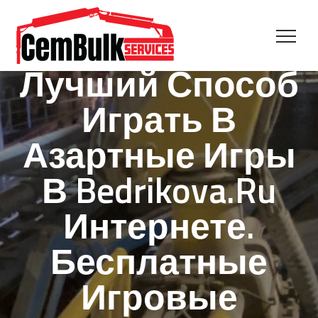
Лучший Способ
Играть В
Азартные Игры
В Bedrikova.ru
Интернете.
Бесплатные
Игровые