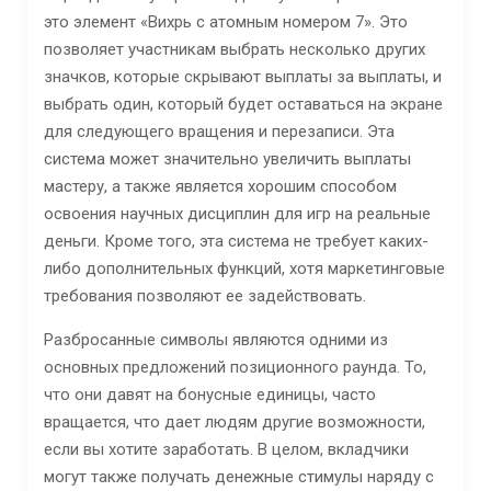
это элемент «Вихрь с атомным номером 7». Это
позволяет участникам выбрать несколько других
значков, которые скрывают выплаты за выплаты, и
выбрать один, который будет оставаться на экране
для следующего вращения и перезаписи. Эта
система может значительно увеличить выплаты
мастеру, а также является хорошим способом
освоения научных дисциплин для игр на реальные
деньги. Кроме того, эта система не требует каких-
либо дополнительных функций, хотя маркетинговые
требования позволяют ее задействовать.
Разбросанные символы являются одними из
основных предложений позиционного раунда. То,
что они давят на бонусные единицы, часто
вращается, что дает людям другие возможности,
если вы хотите заработать. В целом, вкладчики
могут также получать денежные стимулы наряду с