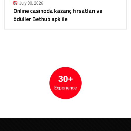
July 30, 2026
Online casinoda kazanç fırsatları ve
ödüller Bethub apk ile
30+
Experience