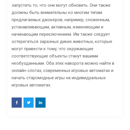
запустить то, что они могут обновить. Они также
должны быть внимательны ко многим типам
предлагаемых джокеров, например, сложенным,
устанавливающим, активным, изменяющим и
начинающим переключением. Им также следует
остерегаться заразных диких животных, которые
могут привести к тому, что окружающие
соответствующие объекты станут вашими
необузданными. Оба этих наворота можно найти в
онлайн-слотах, современных игровых автоматах и ​​
начать старомодные игры на индивидуальных
игровых автоматах.