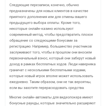
Следующие перезаписи, конечно, обычно
предназначены для новых клиентов в качестве
приятного дополнения или для отмены вашего
предыдущего выбора оплаты. Кроме того,
некоторые онлайн-казино используют
современный метод, чтобы предотвратить плохое
обращение со следующими бонусами за
регистрацию. Например, большинство участников
заслуживают того, чтобы в прошлом они вносили
первоначальный взнос, который они заберут новый
доход в рамках бесплатных ходов. Люди наверняка
граничат с несколькими бесплатными ходами,
которые новый игрок вполне может использовать
ежедневно. Таким образом, они не так вероятны,
если вы захотите перерасходовать средства.
Многие онлайн-автоматы для видеопокера имеют
бонусные раунды, которые значительно расширяют