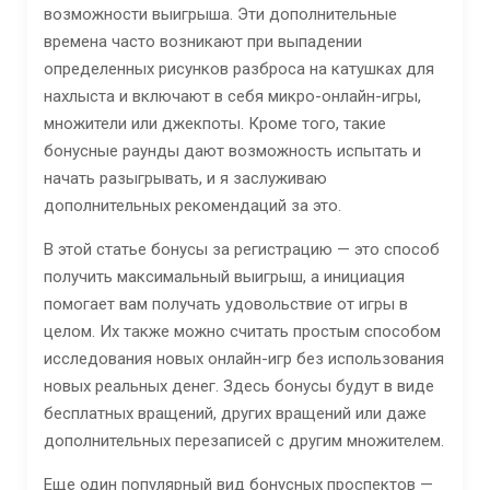
возможности выигрыша. Эти дополнительные
времена часто возникают при выпадении
определенных рисунков разброса на катушках для
нахлыста и включают в себя микро-онлайн-игры,
множители или джекпоты. Кроме того, такие
бонусные раунды дают возможность испытать и
начать разыгрывать, и я заслуживаю
дополнительных рекомендаций за это.
В этой статье бонусы за регистрацию — это способ
получить максимальный выигрыш, а инициация
помогает вам получать удовольствие от игры в
целом. Их также можно считать простым способом
исследования новых онлайн-игр без использования
новых реальных денег. Здесь бонусы будут в виде
бесплатных вращений, других вращений или даже
дополнительных перезаписей с другим множителем.
Еще один популярный вид бонусных проспектов —