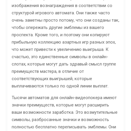
изображения вознаграждения в соответствии со
структурой игрового автомата. Они также часто
очень заметны просто потому, что они созданы так,
чтобы опережать другие эмблемы из вашего
проспекта. Кроме того, и поэтому они копируют
прибыльную коллекцию азартных игр разных эпох,
что может привести к увеличению выигрыша. К
счастью, это единственные символы в онлайн-
слотах, которые могут дать здравый смысл группе
преимуществ мастера, в отличие от
соответствующих выигрышей, которые
выплачиваются только по одной линии выплат.
Тысячи автоматов для онлайн-видеопокера имеют
значки преимуществ, которые могут расширить
ваши возможности заработка. Это возмутительные
символы, разбросанные значки и возможность
полностью бесплатно переписывать эмблемы. Они