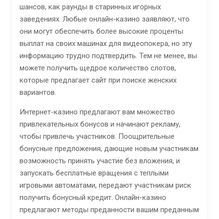
шансов, как раунды в старинных игорных
заведениях. Любые онлайн-казино заявляют, что
они могут обеспечить более высокие проценты
выплат на своих машинах для видеопокера, но эту
информацию трудно подтвердить. Тем не менее, вы
можете получить щедрое количество слотов,
которые предлагает сайт при поиске женских
вариантов.
Интернет-казино предлагают вам множество
привлекательных бонусов и начинают рекламу,
чтобы привлечь участников. Поощрительные
бонусные предложения, дающие новым участникам
возможность принять участие без вложения, и
запускать бесплатные вращения с теплыми
игровыми автоматами, передают участникам риск
получить бонусный кредит. Онлайн-казино
предлагают методы преданности вашим преданным