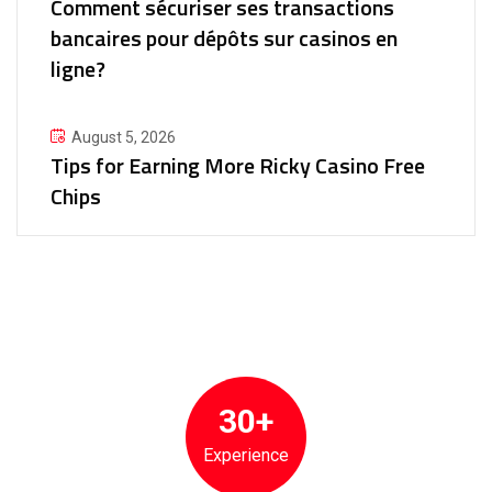
Comment sécuriser ses transactions
bancaires pour dépôts sur casinos en
ligne?
August 5, 2026
Tips for Earning More Ricky Casino Free
Chips
30+
Experience