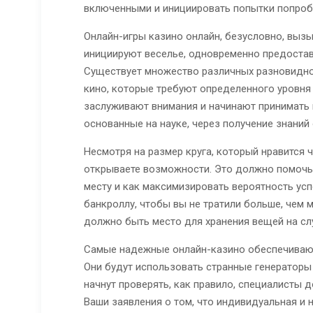
включенными и инициировать попытки попроб
Онлайн-игры казино онлайн, безусловно, вызы
инициируют веселье, одновременно предостав
Существует множество различных разновидност
кино, которые требуют определенного уровня 
заслуживают внимания и начинают принимать 
основанные на науке, через получение знаний
Несмотря на размер круга, который нравится ч
открываете возможности. Это должно помочь 
месту и как максимизировать вероятность усп
банкроллу, чтобы вы не тратили больше, чем м
должно быть место для хранения вещей на слу
Самые надежные онлайн-казино обеспечивают
Они будут использовать странные генераторы 
начнут проверять, как правило, специалисты 
Ваши заявления о том, что индивидуальная и