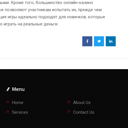
ыми. Кроме того, большинство онлайн-казино
ые позволяют участникам испытать их, прежде чем
щие игры идеально подходят для новичков, которые
о играть на реальные деньги.
Menu
Home
About Us
Services
Contact Us