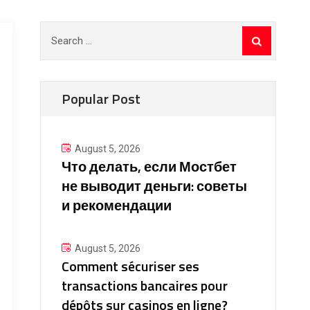
Search
for:
Popular Post
August 5, 2026
Что делать, если Мостбет
не выводит деньги: советы
и рекомендации
August 5, 2026
Comment sécuriser ses
transactions bancaires pour
dépôts sur casinos en ligne?