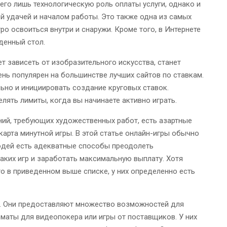
его лишь технологическую роль оплаты услуги, однако и
й удачей и началом работы. Это также одна из самых
о освоиться внутри и снаружи. Кроме того, в Интернете
денный стол.
 зависеть от изобразительного искусства, станет
нь популярен на большинстве лучших сайтов по ставкам.
льно и инициировать создание круговых ставок.
ять лимиты, когда вы начинаете активно играть.
ний, требующих художественных работ, есть азартные
карта минутной игры. В этой статье онлайн-игры обычно
юдей есть адекватные способы преодолеть
аких игр и заработать максимальную выплату. Хотя
что в приведенном выше списке, у них определенно есть
и. Они предоставляют множество возможностей для
оматы для видеопокера или игры от поставщиков. У них