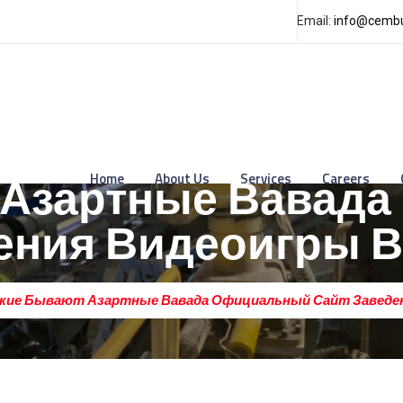
Email:
info@cembu
 Азартные Вавад
Home
About Us
Services
Careers
ения Видеоигры В
акие Бывают Азартные Вавада Официальный Сайт Заведе