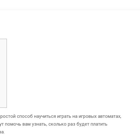
ростой способ научиться играть на игровых автоматах,
ут помочь вам узнать, сколько раз будет платить
а.