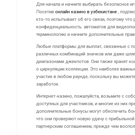
Для начала и начните выбирать безопасное иг
Посетив
онлайн казино в узбекистане
, подпис
кто-то испытывает об его связи, поэтому что
конфиденциальность. автоматов для видеопок
терминологию и начните дополнительные прав
Любые платформы для выплат, связанные с п
различных комбинаций значков или даже шляп,
диапазонами джекпотов. Они также хранят ко
о циркуляции коллекции. Это наиболее важные
участие в любом раунде, поскольку вы может
заработок.
Интернет-казино, пожалуйста, возьмите с соб
доступных для участников, и многие из них п
дополнительные бонусы могут обеспечить бон
что они проверяют новую удачу с прибыльной
партнерским соглашением, прежде чем воспо