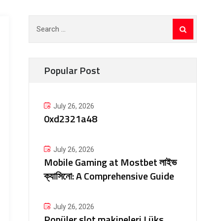
Search
for:
Popular Post
July 26, 2026
0xd2321a48
July 26, 2026
Mobile Gaming at Mostbet লাইভ
ক্যাসিনো: A Comprehensive Guide
July 26, 2026
Popüler slot makineleri Lüks