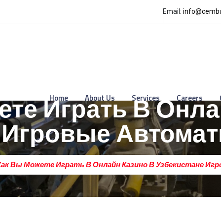
Email:
info@cembu
ете Играть В Онла
Home
About Us
Services
Careers
 Игровые Автома
Как Вы Можете Играть В Онлайн Казино В Узбекистане И