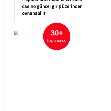
casino güncel giriş üzerinden
oynanabilir
30+
Experience