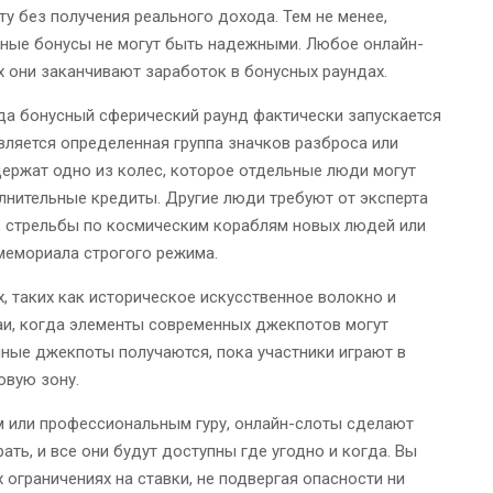
ту без получения реального дохода. Тем не менее,
льные бонусы не могут быть надежными. Любое онлайн-
х они заканчивают заработок в бонусных раундах.
нда бонусный сферический раунд фактически запускается
вляется определенная группа значков разброса или
ержат одно из колес, которое отдельные люди могут
лнительные кредиты. Другие люди требуют от эксперта
, стрельбы по космическим кораблям новых людей или
емориала строгого режима.
, таких как историческое искусственное волокно и
чаи, когда элементы современных джекпотов могут
нные джекпоты получаются, пока участники играют в
овую зону.
ом или профессиональным гуру, онлайн-слоты сделают
рать, и все они будут доступны где угодно и когда. Вы
 ограничениях на ставки, не подвергая опасности ни