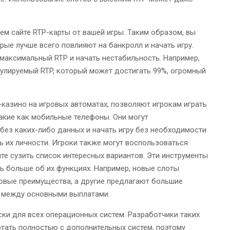
ем сайте RTP-карты от вашей игры. Таким образом, вы
рые лучше всего повлияют на банкролл и начать игру.
максимальный RTP и начать нестабильность. Например,
егулируемый RTP, который может достигать 99%, огромный
казино на игровых автоматах, позволяют игрокам играть
такие как мобильные телефоны. Они могут
без каких-либо данных и начать игру без необходимости
 их личности. Игроки также могут воспользоваться
те сузить список интересных вариантов. Эти инструменты
ь больше об их функциях. Например, новые слоты
овые преимущества, а другие предлагают большие
 между основными выплатами.
ски для всех операционных систем. Разработчики таких
отать полностью с дополнительных систем, поэтому