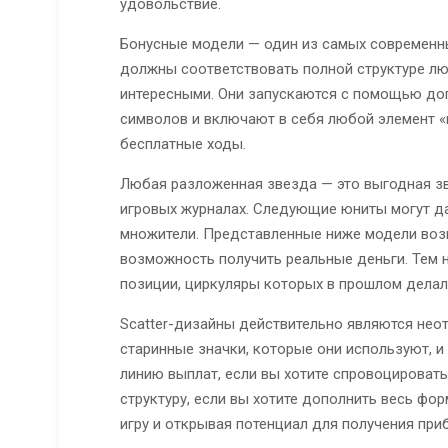
удовольствие.
Бонусные модели — один из самых современн
должны соответствовать полной структуре люб
интересными. Они запускаются с помощью до
символов и включают в себя любой элемент «в
бесплатные ходы.
Любая разложенная звезда — это выгодная зв
игровых журналах. Следующие юниты могут да
множители. Представленные ниже модели воз
возможность получить реальные деньги. Тем
позиции, циркуляры которых в прошлом делал
Scatter-дизайны действительно являются нео
старинные значки, которые они используют, 
линию выплат, если вы хотите спровоцироват
структуру, если вы хотите дополнить весь фор
игру и открывая потенциал для получения при