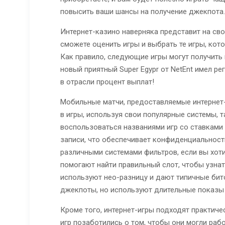
повысить ваши шансы на получение джекпота.
Интернет-казино наверняка представит на сво
сможете оценить игры и выбрать те игры, кото
Как правило, следующие игры могут получить 
новый приятный Super Egypr от NetEnt имел р
в отрасли процент выплат!
Мобильные матчи, предоставляемые интернет-
в игры, используя свои популярные системы, 
воспользоваться названиями игр со ставками 
записи, что обеспечивает конфиденциальность
различными системами фильтров, если вы хоти
помогают найти правильный слот, чтобы узнат
используют нео-разницу и дают типичные бит
джекпоты, но используют длительные показы
Кроме того, интернет-игры подходят практиче
игр позаботились о том, чтобы они могли раб