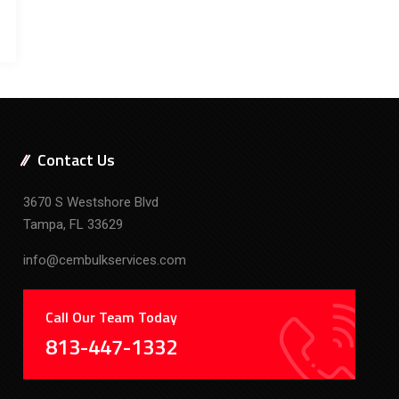
Contact Us
3670 S Westshore Blvd
Tampa, FL 33629
info@cembulkservices.com
Call Our Team Today
813-447-1332