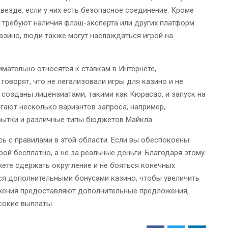
везде, если у них есть безопасное соединение. Кроме
е требуют наличия флэш-эксперта или других платформ.
зино, люди также могут наслаждаться игрой на
мательно относятся к ставкам в Интернете,
говорят, что не легализовали игры для казино и не
созданы лицензиатами, такими как Кюрасао, и запуск на
агают несколько вариантов запроса, например,
ытки и различные типы бюджетов Майкла.
сь с правилами в этой области. Если вы обеспокоены
ой бесплатно, а не за реальные деньги. Благодаря этому
ете сдержать округление и не бояться конечных
ся дополнительными бонусами казино, чтобы увеличить
жения предоставляют дополнительные предложения,
ысокие выплаты.