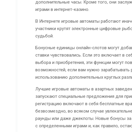
дополнительные часы.
Кроме того, они заслу
играми в интернет-казино.
В Интернете игровые автоматы работают иначе,
участники крутят электронные цифровые рыбо
судьбой.
Бонусные единицы онлайн-слотов могут добав
ставки чувствовались. Если это включает в с
выбора и приобретения, эти функции могут по
возможностей, если вам нужно зарабатывать 
использованию дополнительных круглых различ
Лучшие игровые автоматы в азартных заведен
запускают специальные предложения для при
регистрацию включают в себя бесплатные вра
безвозмездно, во всяком случае увлекательне
раунды или даже джекпоты. Новые бонусы за 
с определенными играми и, как правило, оста