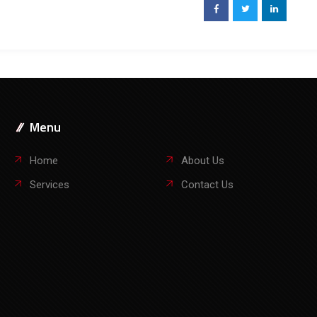
Menu
Home
About Us
Services
Contact Us