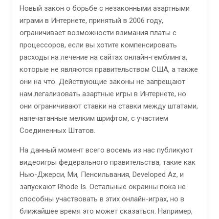
Новый закон о борьбе с незаконными азартными
играми в Интернете, принятый в 2006 году,
ограничивает возможности взимания платы с
процессоров, если вы хотите компенсировать
расходы на лечение на сайтах онлайн-гемблинга,
которые не являются правительством США, а также
они на что. Действующие законы не запрещают
нам легализовать азартные игры в Интернете, но
они ограничивают ставки на ставки между штатами,
напечатанные мелким шрифтом, с участием
Соединенных Штатов.
На данный момент всего восемь из нас публикуют
видеоигры федерального правительства, такие как
Нью-Джерси, Ми, Пенсильвания, Developed Az, и
запускают Rhode Is. Остальные окраины пока не
способны участвовать в этих онлайн-играх, но в
ближайшее время это может сказаться. Например,