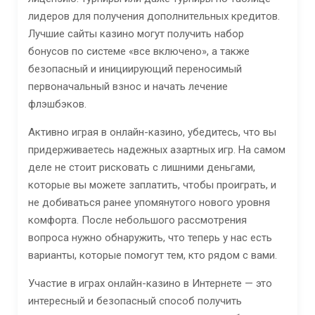
лидеров для получения дополнительных кредитов.
Лучшие сайты казино могут получить набор
бонусов по системе «все включено», а также
безопасный и инициирующий переносимый
первоначальный взнос и начать лечение
флэшбэков.
Активно играя в онлайн-казино, убедитесь, что вы
придерживаетесь надежных азартных игр. На самом
деле не стоит рисковать с лишними деньгами,
которые вы можете заплатить, чтобы проиграть, и
не добиваться ранее упомянутого нового уровня
комфорта. После небольшого рассмотрения
вопроса нужно обнаружить, что теперь у нас есть
варианты, которые помогут тем, кто рядом с вами.
Участие в играх онлайн-казино в Интернете — это
интересный и безопасный способ получить