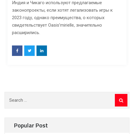
Индия и Чикаго используют предлагаемые
законопроекты, если хотят легализовать игры к
2023 году, однако преимущества, о которых
свидетельствует Oasis’mirielle, значительно
расширились.
Search
for:
Popular Post