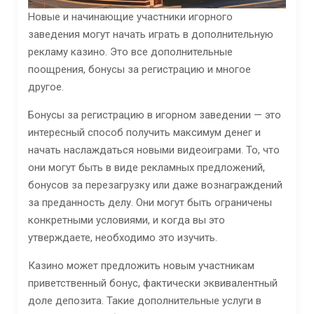
Новые и начинающие участники игорного
заведения могут начать играть в дополнительную
рекламу казино.
Это все дополнительные
поощрения, бонусы за регистрацию и многое
другое.
Бонусы за регистрацию в игорном заведении — это
интересный способ получить максимум денег и
начать наслаждаться новыми видеоиграми. То, что
они могут быть в виде рекламных предложений,
бонусов за перезагрузку или даже вознаграждений
за преданность делу. Они могут быть ограничены
конкретными условиями, и когда вы это
утверждаете, необходимо это изучить.
Казино может предложить новым участникам
приветственный бонус, фактически эквивалентный
доле депозита. Такие дополнительные услуги в