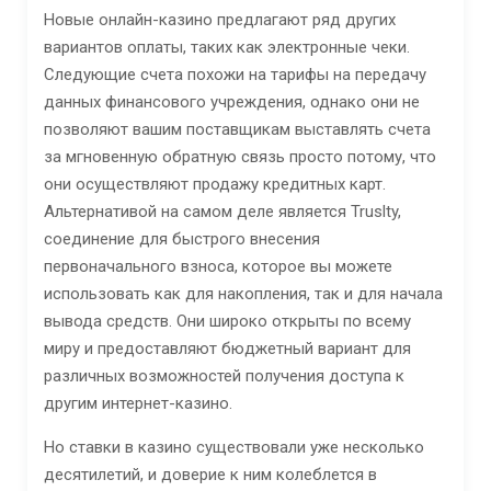
Новые онлайн-казино предлагают ряд других
вариантов оплаты, таких как электронные чеки.
Следующие счета похожи на тарифы на передачу
данных финансового учреждения, однако они не
позволяют вашим поставщикам выставлять счета
за мгновенную обратную связь просто потому, что
они осуществляют продажу кредитных карт.
Альтернативой на самом деле является Truslty,
соединение для быстрого внесения
первоначального взноса, которое вы можете
использовать как для накопления, так и для начала
вывода средств. Они широко открыты по всему
миру и предоставляют бюджетный вариант для
различных возможностей получения доступа к
другим интернет-казино.
Но ставки в казино существовали уже несколько
десятилетий, и доверие к ним колеблется в