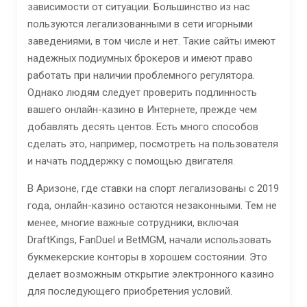
зависимости от ситуации. Большинство из нас
пользуются легализованными в сети игорными
заведениями, в том числе и нет. Такие сайты имеют
надежных подиумных брокеров и имеют право
работать при наличии проблемного регулятора.
Однако людям следует проверить подлинность
вашего онлайн-казино в Интернете, прежде чем
добавлять десять центов. Есть много способов
сделать это, например, посмотреть на пользователя
и начать поддержку с помощью двигателя.
В Аризоне, где ставки на спорт легализованы с 2019
года, онлайн-казино остаются незаконными. Тем не
менее, многие важные сотрудники, включая
DraftKings, FanDuel и BetMGM, начали использовать
букмекерские конторы в хорошем состоянии. Это
делает возможным открытие электронного казино
для последующего приобретения условий.