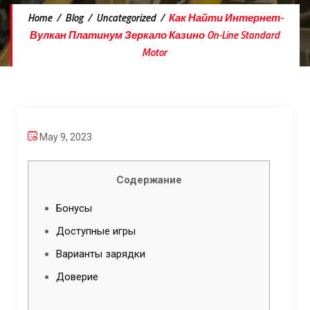
Home
/
Blog
/
Uncategorized
/
Как Найти Интернет-
Вулкан Платинум Зеркало Казино On-Line Standard
Motor
May 9, 2023
Содержание
Бонусы
Доступные игры
Варианты зарядки
Доверие