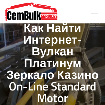
Как Найти
Интернет-
Вулкан
Платинум
Зеркало Казино
On-Line Standard
Motor