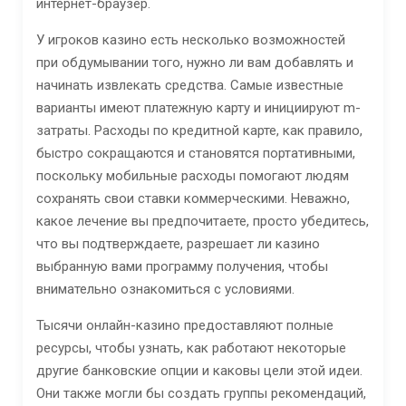
интернет-браузер.
У игроков казино есть несколько возможностей
при обдумывании того, нужно ли вам добавлять и
начинать извлекать средства. Самые известные
варианты имеют платежную карту и инициируют m-
затраты. Расходы по кредитной карте, как правило,
быстро сокращаются и становятся портативными,
поскольку мобильные расходы помогают людям
сохранять свои ставки коммерческими. Неважно,
какое лечение вы предпочитаете, просто убедитесь,
что вы подтверждаете, разрешает ли казино
выбранную вами программу получения, чтобы
внимательно ознакомиться с условиями.
Тысячи онлайн-казино предоставляют полные
ресурсы, чтобы узнать, как работают некоторые
другие банковские опции и каковы цели этой идеи.
Они также могли бы создать группы рекомендаций,