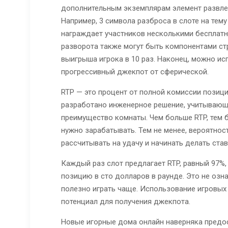
дополнительным экземплярам элемент развлеч
Например, 3 символа разброса в слоте на тем
награждает участников несколькими бесплатн
разворота также могут быть компонентами с
выигрыша игрока в 10 раз. Наконец, можно и
прогрессивный джекпот от сферической.
RTP — это процент от полной комиссии позици
разработано инженерное решение, учитывающе
преимущество комнаты. Чем больше RTP, тем б
нужно зарабатывать. Тем не менее, вероятнос
рассчитывать на удачу и начинать делать став
Каждый раз слот предлагает RTP, равный 97%,
позицию в сто долларов в раунде. Это не озна
полезно играть чаще. Использование игровых
потенциал для получения джекпота.
Новые игорные дома онлайн наверняка предос