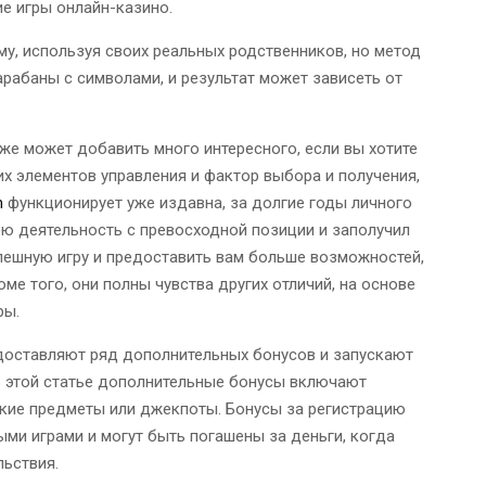
ие игры онлайн-казино.
у, используя своих реальных родственников, но метод
арабаны с символами, и результат может зависеть от
же может добавить много интересного, если вы хотите
их элементов управления и фактор выбора и получения,
m
функционирует уже издавна, за долгие годы личного
ю деятельность с превосходной позиции и заполучил
пешную игру и предоставить вам больше возможностей,
ме того, они полны чувства других отличий, на основе
ры.
доставляют ряд дополнительных бонусов и запускают
В этой статье дополнительные бонусы включают
кие предметы или джекпоты. Бонусы за регистрацию
ми играми и могут быть погашены за деньги, когда
льствия.