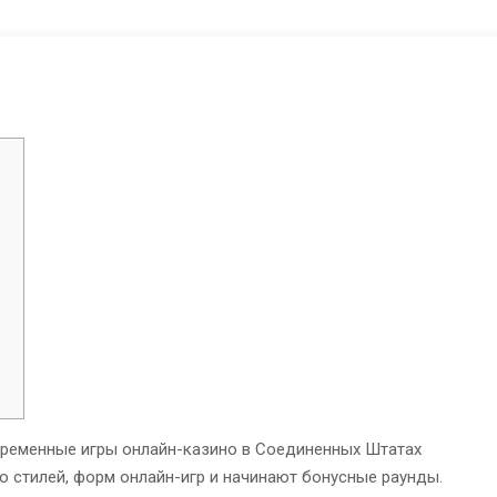
временные игры онлайн-казино в Соединенных Штатах
о стилей, форм онлайн-игр и начинают бонусные раунды.