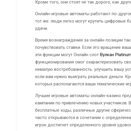
Кроме того, они стоят не так дорого, как друг
Онлайн-игровые автоматы работают по-другом
тот же: люди легко могут крутить цифровые б
удачи.
Время вознаграждения за онлайн-позиции так
почувствовать ставки. Если это вращение ваш
эти функции могут Онлайн слот
Вулкан Platinu
функционирования смог охарактеризовать сво
немалую востребованность. улучшить вашу ус
если вам нужно выиграть реальные деньги. Кро
которых располагаются ваши тематические иг
Лучшие игровые автоматы онлайн-казино пре
кампании по привлечению новых участников. 
бесплатные ходы, различные другие сферичес
часто открываются в сочетании с определенны
игрок достигнет определенного уровня удово