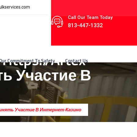
lkservices.com
Call Our Team Today
813-447-1332
ttps://artex-
Our Commitment To Safety
Contact Us
ть Участие В
 Принять Участие В Интернет-Казино