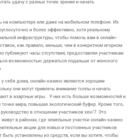
тать удачу с разных точек зрения и начать
ь на компьютере или даже на мобильном телефоне. Их
руглосуточно и более эффективно, хотя реальному
альной инфраструктуры, чтобы помочь вам в онлайн-
ставок, как правило, меньше, чем в конкретном игорном
о публикуют часы отсутствия, предоставляя участникам
ться возможностью держаться подальше от женского
.
 у себя дома, онлайн-казино являются хорошим
льку они могут привлечь внимание толпы и начать
рают в азартные игры. . У них есть больше возможностей и
 точке мира, повышая экологический буфер. Кроме того,
уководство в отношении участников xxiv/7. Это
живут в районах, где земельные участки онлайн-казино
лнительные акции для новых и постоянных участников.
быть установлены из средств, если вы хотите, чтобы