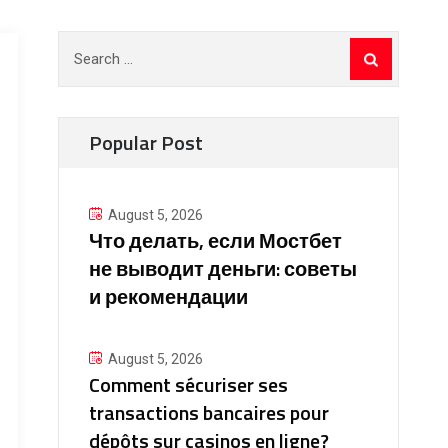
Search
for:
Popular Post
August 5, 2026
Что делать, если Мостбет
не выводит деньги: советы
и рекомендации
August 5, 2026
Comment sécuriser ses
transactions bancaires pour
dépôts sur casinos en ligne?