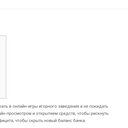
ать в онлайн-игры игорного заведения и не покидать
айн-просмотром и открытием средств, чтобы рискнуть.
фицита, чтобы скрыть новый баланс банка.