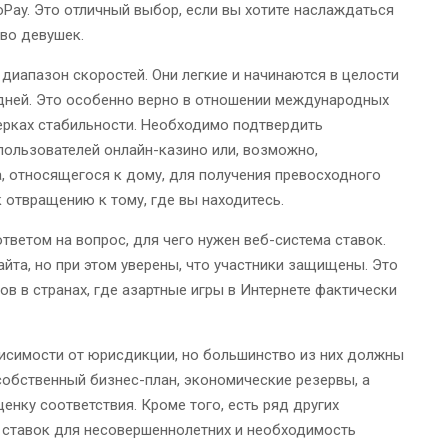
oPay. Это отличный выбор, если вы хотите наслаждаться
во девушек.
диапазон скоростей. Они легкие и начинаются в целости
 дней. Это особенно верно в отношении международных
верках стабильности. Необходимо подтвердить
ользователей онлайн-казино или, возможно,
, относящегося к дому, для получения превосходного
 отвращению к тому, где вы находитесь.
ветом на вопрос, для чего нужен веб-система ставок.
йта, но при этом уверены, что участники защищены. Это
 в странах, где азартные игры в Интернете фактически
исимости от юрисдикции, но большинство из них должны
собственный бизнес-план, экономические резервы, а
енку соответствия. Кроме того, есть ряд других
 ставок для несовершеннолетних и необходимость