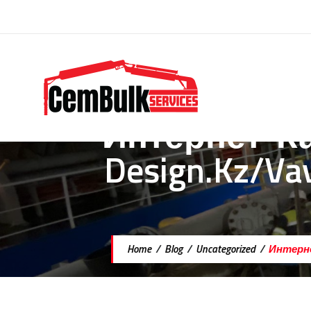
Интернет-Каз
Design.kz/v
Home
/
Blog
/
Uncategorized
/
Интерне