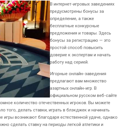
В интернет-игровых заведениях
предусмотрены бонусы за
определение, а также
бесплатные конкурсные
предложения и товары.
Здесь
бонусы за регистрацию — это
простой способ повысить
доверие к экспертам и начать
работу над серией.
Игорные онлайн-заведения
предлагают вам множество
азартных онлайн-игр. В
официальном русском веб-сайте
ромное количество отечественных игроков. Вы можете
о того, делать ставки, играть в блэкджек и начинать
е игры возникают благодаря естественной удаче, однако
ожно сделать ставку на периоды легкой атлетики и