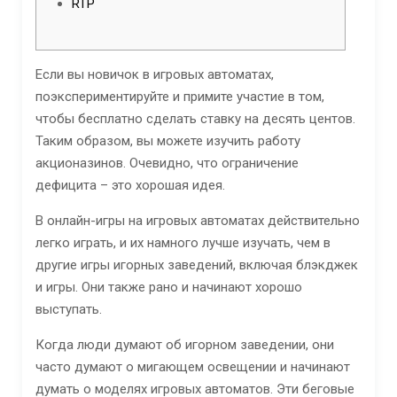
RTP
Если вы новичок в игровых автоматах,
поэкспериментируйте и примите участие в том,
чтобы бесплатно сделать ставку на десять центов.
Таким образом, вы можете изучить работу
акционазинов. Очевидно, что ограничение
дефицита – это хорошая идея.
В онлайн-игры на игровых автоматах действительно
легко играть, и их намного лучше изучать, чем в
другие игры игорных заведений, включая блэкджек
и игры.
Они также рано и начинают хорошо
выступать.
Когда люди думают об игорном заведении, они
часто думают о мигающем освещении и начинают
думать о моделях игровых автоматов. Эти беговые