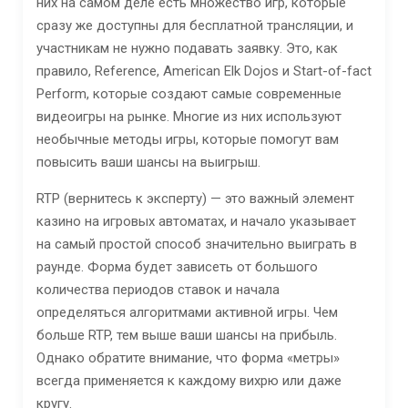
них на самом деле есть множество игр, которые
сразу же доступны для бесплатной трансляции, и
участникам не нужно подавать заявку. Это, как
правило, Reference, American Elk Dojos и Start-of-fact
Perform, которые создают самые современные
видеоигры на рынке. Многие из них используют
необычные методы игры, которые помогут вам
повысить ваши шансы на выигрыш.
RTP (вернитесь к эксперту) — это важный элемент
казино на игровых автоматах, и начало указывает
на самый простой способ значительно выиграть в
раунде. Форма будет зависеть от большого
количества периодов ставок и начала
определяться алгоритмами активной игры. Чем
больше RTP, тем выше ваши шансы на прибыль.
Однако обратите внимание, что форма «метры»
всегда применяется к каждому вихрю или даже
кругу.