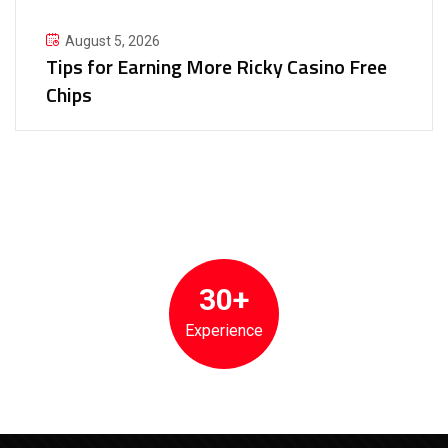
August 5, 2026
Tips for Earning More Ricky Casino Free
Chips
30+
Experience