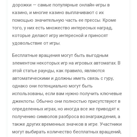
дорожки — самые популярные онлайн-игры в
казино, и многие казино выплачивают с их
помощью значительную часть ее прессы. Кроме
того, у них есть множество интересных наград,
которые делают игру интересной и приносят
удовольствие от игры.
Бесплатные вращения могут быть выгодным
элементом некоторых игр на игровых автоматах. В
этой статье раунды, как правило, являются
автоматическими и должны иметь связь с гуру,
однако они потенциально могут быть
использованы, если вам нужно получить ключевые
джекпоты. Обычно они полностью присутствуют в
определенных играх, но иногда все же приводят к
получению символов разброса вознаграждения, а
также других временных значков в игре. Участники
могут выбирать количество бесплатных вращений,