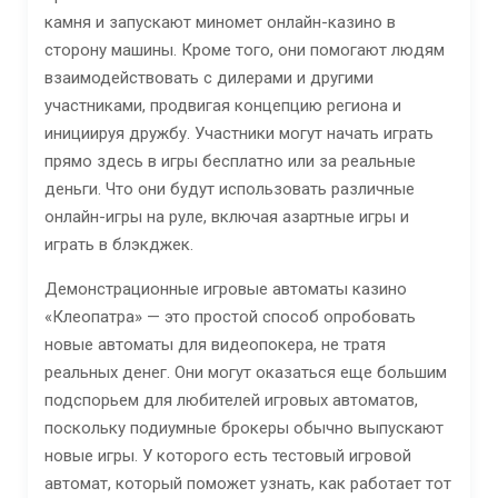
камня и запускают миномет онлайн-казино в
сторону машины. Кроме того, они помогают людям
взаимодействовать с дилерами и другими
участниками, продвигая концепцию региона и
инициируя дружбу. Участники могут начать играть
прямо здесь в игры бесплатно или за реальные
деньги. Что они будут использовать различные
онлайн-игры на руле, включая азартные игры и
играть в блэкджек.
Демонстрационные игровые автоматы казино
«Клеопатра» — это простой способ опробовать
новые автоматы для видеопокера, не тратя
реальных денег. Они могут оказаться еще большим
подспорьем для любителей игровых автоматов,
поскольку подиумные брокеры обычно выпускают
новые игры. У которого есть тестовый игровой
автомат, который поможет узнать, как работает тот