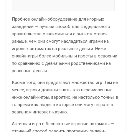
Пробное онлайн-оборудование для игорных
заведений — лучший способ для федерального
правительства ознакомиться с рынком ставок
раньше, чем они смогут насладиться играми на
игровых автоматах на реальные деньги. Ниже
онлайн-игры более мобильны и просты в освоении
по сравнению с девчачьими родственниками на
реальные деньги.
Кроме того, они предлагают множество игр.
Тем не
менее, игроки должны знать, что перечисленные
ниже онлайн-игры, вероятно, не настолько точны, в
то время как люди, в которые они могут играть в
реальном интернет-казино.
Активная игра в бесплатные игровые автоматы —
отличный способ освоить программу онлайн-