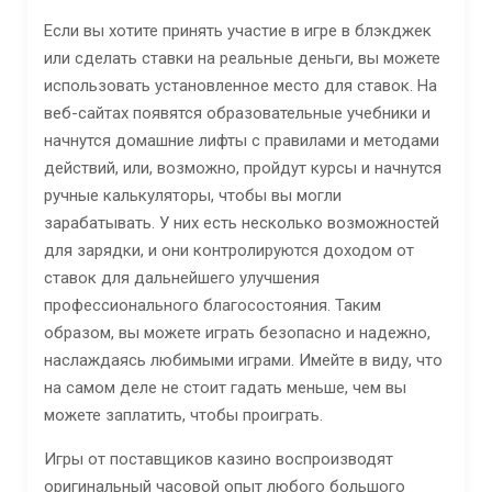
Если вы хотите принять участие в игре в блэкджек
или сделать ставки на реальные деньги, вы можете
использовать установленное место для ставок. На
веб-сайтах появятся образовательные учебники и
начнутся домашние лифты с правилами и методами
действий, или, возможно, пройдут курсы и начнутся
ручные калькуляторы, чтобы вы могли
зарабатывать. У них есть несколько возможностей
для зарядки, и они контролируются доходом от
ставок для дальнейшего улучшения
профессионального благосостояния. Таким
образом, вы можете играть безопасно и надежно,
наслаждаясь любимыми играми. Имейте в виду, что
на самом деле не стоит гадать меньше, чем вы
можете заплатить, чтобы проиграть.
Игры от поставщиков казино воспроизводят
оригинальный часовой опыт любого большого