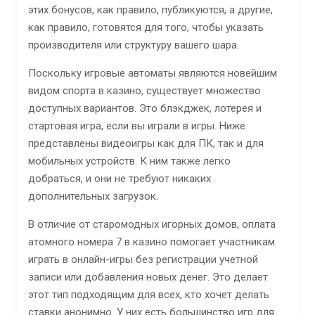
этих бонусов, как правило, публикуются, а другие,
как правило, готовятся для того, чтобы указать
производителя или структуру вашего шара.
Поскольку игровые автоматы являются новейшим
видом спорта в казино, существует множество
доступных вариантов. Это блэкджек, лотерея и
стартовая игра, если вы играли в игры. Ниже
представлены видеоигры как для ПК, так и для
мобильных устройств. К ним также легко
добраться, и они не требуют никаких
дополнительных загрузок.
В отличие от старомодных игорных домов, оплата
атомного номера 7 в казино помогает участникам
играть в онлайн-игры без регистрации учетной
записи или добавления новых денег. Это делает
этот тип подходящим для всех, кто хочет делать
ставки анонимно. У них есть большинство игр для