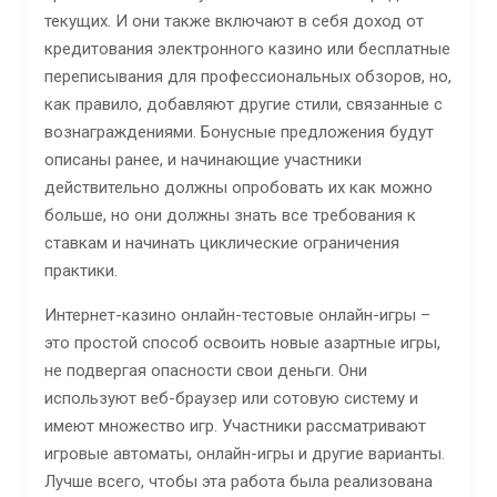
текущих. И они также включают в себя доход от
кредитования электронного казино или бесплатные
переписывания для профессиональных обзоров, но,
как правило, добавляют другие стили, связанные с
вознаграждениями. Бонусные предложения будут
описаны ранее, и начинающие участники
действительно должны опробовать их как можно
больше, но они должны знать все требования к
ставкам и начинать циклические ограничения
практики.
Интернет-казино онлайн-тестовые онлайн-игры –
это простой способ освоить новые азартные игры,
не подвергая опасности свои деньги. Они
используют веб-браузер или сотовую систему и
имеют множество игр. Участники рассматривают
игровые автоматы, онлайн-игры и другие варианты.
Лучше всего, чтобы эта работа была реализована