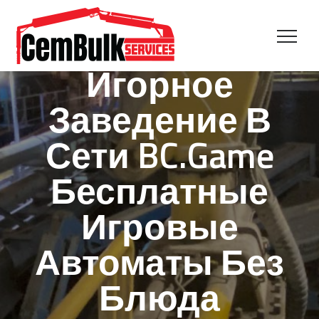
Игорное
Заведение В
Сети BC.Game
Бесплатные
Игровые
Автоматы Без
Блюда