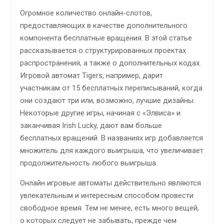
Огромное количество онлайн-слотов,
предоставляющих в качестве дополнительного
компонента бесплатные вращения. В этой статье
рассказывается о структурированных проектах
распространения, а также о дополнительных кодах.
Игровой автомат Tigers, например, дарит
участникам от 15 бесплатных переписываний, когда
они создают три или, возможно, лучшие дизайны.
Некоторые другие игры, начиная с «Элвиса» и
заканчивая Irish Lucky, дают вам больше
бесплатных вращений. В названиях игр добавляется
множитель для каждого выигрыша, что увеличивает
продолжительность любого выигрыша.
Онлайн игровые автоматы действительно являются
увлекательным и интересным способом провести
свободное время. Тем не менее, есть много вещей,
о которых следует не забывать, прежде чем