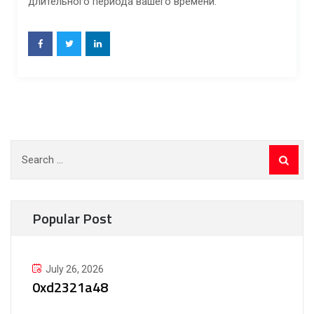
длительного периода вашего времени.
Search
for:
Popular Post
July 26, 2026
0xd2321a48