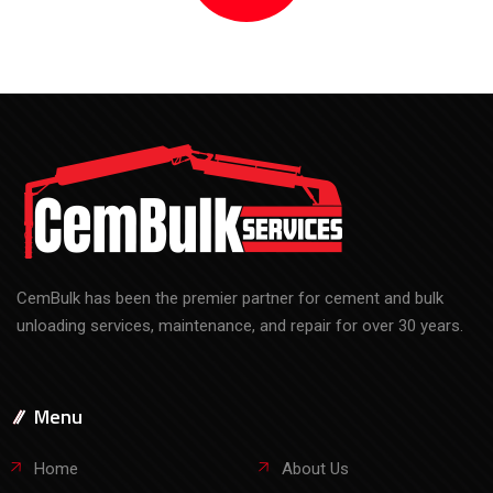
CemBulk has been the premier partner for cement and bulk
unloading services, maintenance, and repair for over 30 years.
Menu
Home
About Us