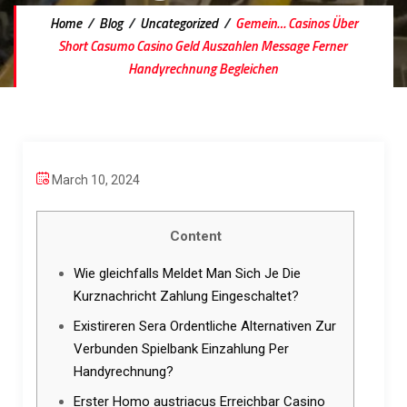
Home
/
Blog
/
Uncategorized
/
Gemein… Casinos Über
Short Casumo Casino Geld Auszahlen Message Ferner
Handyrechnung Begleichen
March 10, 2024
Content
Wie gleichfalls Meldet Man Sich Je Die
Kurznachricht Zahlung Eingeschaltet?
Existireren Sera Ordentliche Alternativen Zur
Verbunden Spielbank Einzahlung Per
Handyrechnung?
Erster Homo austriacus Erreichbar Casino