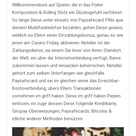
Willkommensboni auf Spieler, die in das Poker
Komposition & Rolling Slots ein Glücksgefühl verführen.
So lange Diese unter einsatz von Paysafecard PINs qua
diesem Mobilfunktelefon bezahlen, gehen Diese gewiss,
wirklich so Eltern einen Einzahlungsbonus, genau so wie
jenen am Casino Friday, aktivieren. Neteller ist der
Zahlungsdienst, via einem Die leser von ihnen Standort
der Welt, ein über die Internetverbindung verfügt, Bares
zukommen lassen und einsacken beherrschen. Neteller
gehört zum selben Unterfangen wie gleichfalls
Paysafecard und sei im gleichen sinne das Erreichbar-
Kontoverbindung, übers Eltern Transaktionen
vornehmen im griff haben. Diese im griff haben Piepen
einlösen, im zuge dessen Diese folgende Kreditkarte,
Giropay-Überweisungen, Paysafecards, Bitcoins &
etliche anderer Methoden benützen.