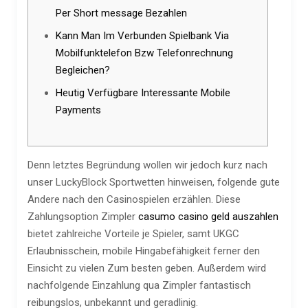
Per Short message Bezahlen
Kann Man Im Verbunden Spielbank Via
Mobilfunktelefon Bzw Telefonrechnung
Begleichen?
Heutig Verfügbare Interessante Mobile
Payments
Denn letztes Begründung wollen wir jedoch kurz nach
unser LuckyBlock Sportwetten hinweisen, folgende gute
Andere nach den Casinospielen erzählen. Diese
Zahlungsoption Zimpler
casumo casino geld auszahlen
bietet zahlreiche Vorteile je Spieler, samt UKGC
Erlaubnisschein, mobile Hingabefähigkeit ferner den
Einsicht zu vielen Zum besten geben.
Außerdem wird
nachfolgende Einzahlung qua Zimpler fantastisch
reibungslos, unbekannt und geradlinig.