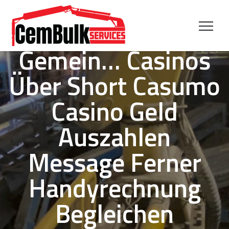
Gemein… Casinos
Über Short Casumo
Casino Geld
Auszahlen
Message Ferner
Handyrechnung
Begleichen