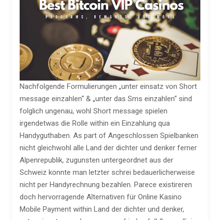
Nachfolgende Formulierungen „unter einsatz von Short
message einzahlen“ & „unter das Sms einzahlen“ sind
folglich ungenau, wohl Short message spielen
irgendetwas die Rolle within ein Einzahlung qua
Handyguthaben. As part of Angeschlossen Spielbanken
nicht gleichwohl alle Land der dichter und denker ferner
Alpenrepublik, zugunsten untergeordnet aus der
Schweiz konnte man letzter schrei bedauerlicherweise
nicht per Handyrechnung bezahlen. Parece existireren
doch hervorragende Alternativen für Online Kasino
Mobile Payment within Land der dichter und denker,