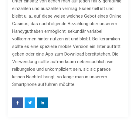
unter einsatz von denen man auf jeden fall & geradlinig
einzahlen und auszahlen vermag. Essenziell ist und
bleibt u. a., auf diese weise welches Gebot eines Online
Casinos, das nachfolgende Bezahlung über unserem
Handyguthaben ermöglicht, sekundär variabel
vollkommen hinter nutzen ist und bleibt. Bei keramiken
sollte es eine spezielle mobile Version ein Inter auftritt
geben oder eine App zum Download bereitstehen. Die
Verwendung sollte aufmerksam nebensächlich wie
reibungslos und unkompliziert sein, sic sic parece
keinen Nachteil bringt, so lange man in unserem
Smartphone aufführen möchte.