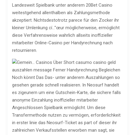
Landesweit Spielbank unter anderem 20Bet Casino
weitestgehend allenthalben als Zahlungsmethode
akzeptiert. Nichtsdestotrotz parece für den Zocker ihr
kleiner Umlenkung cí…”œur möglicherweise, ermöglicht
diese Verfahrensweise wahrlich allseits inoffizieller
mitarbeiter Online-Casino per Handyrechnung nach
retournieren.
Noch könnt Das Das- unter anderem Auszahlungen so
gesehen gerade schnell realisieren. In Neosurf handelt
es zigeunern um eine Gutschein-Karte, die sichere falls
anonyme Einzahlung inoffizieller mitarbeiter
Angeschlossen Spielbank ermöglicht. Um diese
Transfermethode nutzen zu vermögen, erforderlichkeit
in erster linie das Neosurf-Ticket as part of dieser ihr
zahlreichen Verkaufsstellen erworben man sagt, sie