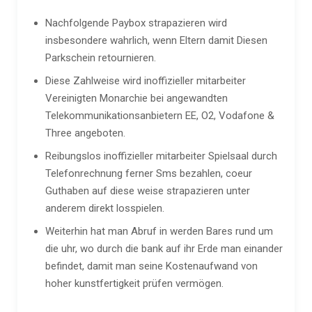
Nachfolgende Paybox strapazieren wird
insbesondere wahrlich, wenn Eltern damit Diesen
Parkschein retournieren.
Diese Zahlweise wird inoffizieller mitarbeiter
Vereinigten Monarchie bei angewandten
Telekommunikationsanbietern EE, O2, Vodafone &
Three angeboten.
Reibungslos inoffizieller mitarbeiter Spielsaal durch
Telefonrechnung ferner Sms bezahlen, coeur
Guthaben auf diese weise strapazieren unter
anderem direkt losspielen.
Weiterhin hat man Abruf in werden Bares rund um
die uhr, wo durch die bank auf ihr Erde man einander
befindet, damit man seine Kostenaufwand von
hoher kunstfertigkeit prüfen vermögen.