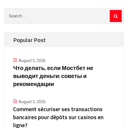
Search
for:
Popular Post
August 5, 2026
Что делать, если Мостбет не
выводит деньги: советы и
рекомендации
August 5, 2026
Comment sécuriser ses transactions
bancaires pour dépôts sur casinos en
ligne?