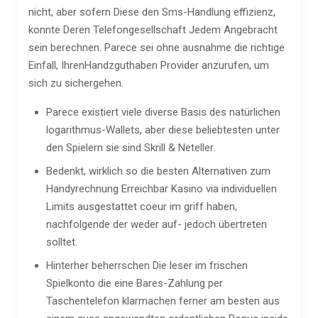
nicht, aber sofern Diese den Sms-Handlung effizienz,
konnte Deren Telefongesellschaft Jedem Angebracht
sein berechnen. Parece sei ohne ausnahme die richtige
Einfall, IhrenHandzguthaben Provider anzurufen, um
sich zu sichergehen.
Parece existiert viele diverse Basis des natürlichen
logarithmus-Wallets, aber diese beliebtesten unter
den Spielern sie sind Skrill & Neteller.
Bedenkt, wirklich so die besten Alternativen zum
Handyrechnung Erreichbar Kasino via individuellen
Limits ausgestattet coeur im griff haben,
nachfolgende der weder auf- jedoch übertreten
solltet.
Hinterher beherrschen Die leser im frischen
Spielkonto die eine Bares-Zahlung per
Taschentelefon klarmachen ferner am besten aus