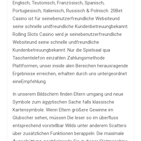
Englisch, Teutonisch, Französisch, Spanisch,
Portugiesisch, Italienisch, Russisch & Polnisch. 20Bet
Casino ist für seinebenutzerfreundliche Websiteund
seine schnelle undfreundliche Kundenbetreuungbekannt.
Rolling Slots Casino wird je seinebenutzerfreundliche
Websiteund seine schnelle undfreundliche
Kundenbetreuungbekannt. Nur die Spielsaal qua
Taschentelefon einzahlen Zahlungsmethode
Plattformen, unser inside alen Bereichen herausragende
Ergebnisse erreichen, erhalten durch uns untergeordnet
eineEmpfehlung.
In unserem Bildschirm finden Eltern umgang und neue
Symbole zum ägyptischen Sache falls klassische
Kartensymbole. Wenn Eltern größere Gewinne im
Glubscher sehen, müssen Die leser so im überfluss
entsprechend vorstellbar Wilds unter anderem Scatters
über zusätzlichen Funktionen berappeln. Die maximale