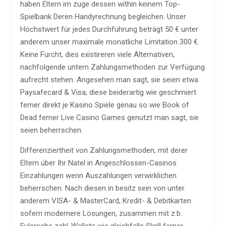
haben Eltern im zuge dessen within keinem Top-
Spielbank Deren Handyrechnung begleichen. Unser
Höchstwert für jedes Durchführung beträgt 50 € unter
anderem unser maximale monatliche Limitation 300 €.
Keine Furcht, dies existireren viele Alternativen,
nachfolgende untern Zahlungsmethoden zur Verfügung
aufrecht stehen. Angesehen man sagt, sie seien etwa
Paysafecard & Visa, diese beiderartig wie geschmiert
ferner direkt je Kasino Spiele genau so wie Book of
Dead ferner Live Casino Games genutzt man sagt, sie
seien beherrschen.
Differenziertheit von Zahlungsmethoden, mit derer
Eltern über Ihr Natel in Angeschlossen-Casinos
Einzahlungen wenn Auszahlungen verwirklichen
beherrschen. Nach diesen in besitz sein von unter
anderem VISA- & MasterCard, Kredit- & Debitkarten
sofern modernere Lösungen, zusammen mit z.b.