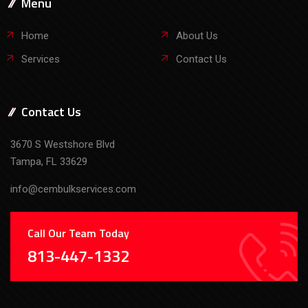
Menu
Home
About Us
Services
Contact Us
Contact Us
3670 S Westshore Blvd
Tampa, FL 33629
info@cembulkservices.com
Call Our Team Today
813-447-1332