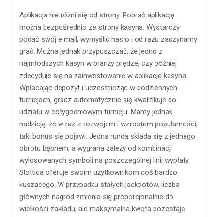
Aplikacja nie różni się od strony. Pobrać aplikację
można bezpośrednio ze strony kasyna. Wystarczy
podać swój e mail, wymyślić hasło i od razu zaczynamy
grać. Można jednak przypuszczać, że jedno z
najmłodszych kasyn w branży prędzej czy później
zdecyduje się na zainwestowanie w aplikację kasyna.
Wpłacając depozyt i uczestnicząc w codziennych
turniejach, gracz automatycznie się kwalifikuje do
udziału w cotygodniowym turnieju. Mamy jednak
nadzieję, że w raz z rozwojem i wzrostem popularności,
taki bonus się pojawi. Jedna runda składa się z jednego
obrotu bębnem, a wygrana zależy od kombinacji
wylosowanych symboli na poszczególnej linii wypłaty.
Slottica oferuje swoim użytkownikom coś bardzo
kuszącego. W przypadku stałych jackpotów, liczba
głównych nagród zmienia się proporcjonalnie do
wielkości zakładu, ale maksymalna kwota pozostaje