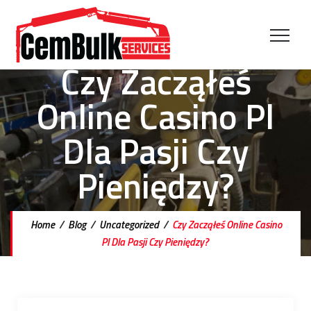
Czy Zacząłeś
Online Casino Pl
Dla Pasji Czy
Pieniędzy?
Home
/
Blog
/
Uncategorized
/
Czy Zacząłeś Online Casino
Pl Dla Pasji Czy Pieniędzy?