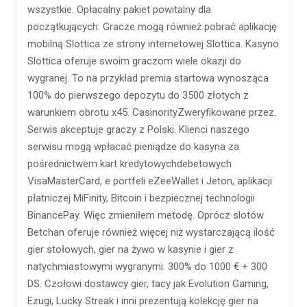
wszystkie. Opłacalny pakiet powitalny dla
początkujących. Gracze mogą również pobrać aplikację
mobilną Slottica ze strony internetowej Slottica. Kasyno
Slottica oferuje swoim graczom wiele okazji do
wygranej. To na przykład premia startowa wynosząca
100% do pierwszego depozytu do 3500 złotych z
warunkiem obrotu x45. CasinorityZweryfikowane przez.
Serwis akceptuje graczy z Polski. Klienci naszego
serwisu mogą wpłacać pieniądze do kasyna za
pośrednictwem kart kredytowychdebetowych
VisaMasterCard, e portfeli eZeeWallet i Jeton, aplikacji
płatniczej MiFinity, Bitcoin i bezpiecznej technologii
BinancePay. Więc zmieniłem metodę. Oprócz slotów
Betchan oferuje również więcej niż wystarczającą ilość
gier stołowych, gier na żywo w kasynie i gier z
natychmiastowymi wygranymi. 300% do 1000 € + 300
DS. Czołowi dostawcy gier, tacy jak Evolution Gaming,
Ezugi, Lucky Streak i inni prezentują kolekcję gier na