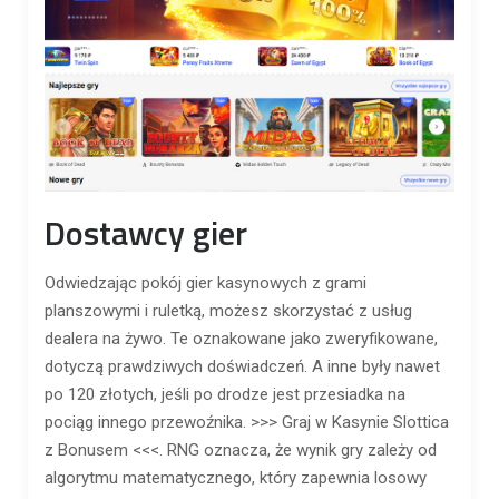
Dostawcy gier
Odwiedzając pokój gier kasynowych z grami
planszowymi i ruletką, możesz skorzystać z usług
dealera na żywo. Te oznakowane jako zweryfikowane,
dotyczą prawdziwych doświadczeń. A inne były nawet
po 120 złotych, jeśli po drodze jest przesiadka na
pociąg innego przewoźnika. >>> Graj w Kasynie Slottica
z Bonusem <<<. RNG oznacza, że wynik gry zależy od
algorytmu matematycznego, który zapewnia losowy