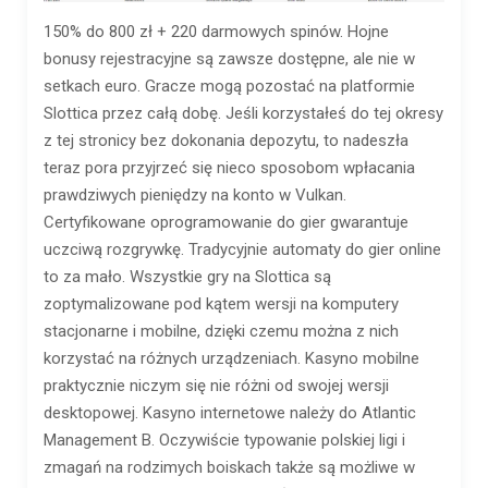
150% do 800 zł + 220 darmowych spinów. Hojne
bonusy rejestracyjne są zawsze dostępne, ale nie w
setkach euro. Gracze mogą pozostać na platformie
Slottica przez całą dobę. Jeśli korzystałeś do tej okresy
z tej stronicy bez dokonania depozytu, to nadeszła
teraz pora przyjrzeć się nieco sposobom wpłacania
prawdziwych pieniędzy na konto w Vulkan.
Certyfikowane oprogramowanie do gier gwarantuje
uczciwą rozgrywkę. Tradycyjnie automaty do gier online
to za mało. Wszystkie gry na Slottica są
zoptymalizowane pod kątem wersji na komputery
stacjonarne i mobilne, dzięki czemu można z nich
korzystać na różnych urządzeniach. Kasyno mobilne
praktycznie niczym się nie różni od swojej wersji
desktopowej. Kasyno internetowe należy do Atlantic
Management B. Oczywiście typowanie polskiej ligi i
zmagań na rodzimych boiskach także są możliwe w