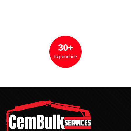
30+
Experience
CemBulk has been the premier partner for cement and bulk
unloading services, maintenance, and repair for over 30 years.