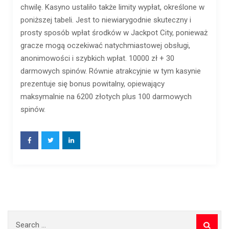
chwilę. Kasyno ustaliło także limity wypłat, określone w
poniższej tabeli. Jest to niewiarygodnie skuteczny i
prosty sposób wpłat środków w Jackpot City, ponieważ
gracze mogą oczekiwać natychmiastowej obsługi,
anonimowości i szybkich wpłat. 10000 zł + 30
darmowych spinów. Równie atrakcyjnie w tym kasynie
prezentuje się bonus powitalny, opiewający
maksymalnie na 6200 złotych plus 100 darmowych
spinów.
Search