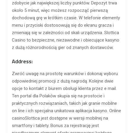
zdobycie jak największej liczby punktów. Depozyt trwa
około 5 minut, więc możesz rozpocząć pierwszą
dochodową grę w krótkim czasie. W telefonie elementy
menu i przyciski dostosowują się do ekranu gracza i
zmieniają się w zależności od skali urządzenia. Slottica
Casino to bezpieczne, niezawodne i obiecujące kasyno
z dużą różnorodnością gier od znanych dostawców.
Address:
Zwróć uwagę na prostotę warunków i dokonaj wyboru
odpowiedniej promocji z dużą nagrodą. Kolejne dwie
opcje to kontakt z biurem obsługi klienta przez e mail.
Ten portal dla Polaków skupia się na prostocie i
praktycznych rozwiązaniach, takich jak granie mobilne
on line i ich specjalna unikatowa aplikacja kasyno. Online
casinoSlottica jest dostępne w wersji mobilnej na
smartfony i tablety. Bonus za rejestrację jest