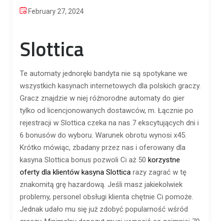
February 27, 2024
Slottica
Te automaty jednoręki bandyta nie są spotykane we
wszystkich kasynach internetowych dla polskich graczy.
Gracz znajdzie w niej różnorodne automaty do gier
tylko od licencjonowanych dostawców, m. Łącznie po
rejestracji w Slottica czeka na nas 7 ekscytujących dni i
6 bonusów do wyboru. Warunek obrotu wynosi x45.
Krótko mówiąc, zbadany przez nas i oferowany dla
kasyna Slottica bonus pozwoli Ci aż 50
korzystne
oferty dla klientów kasyna Slottica
razy zagrać w tę
znakomitą grę hazardową. Jeśli masz jakiekolwiek
problemy, personel obsługi klienta chętnie Ci pomoże.
Jednak udało mu się już zdobyć popularność wśród