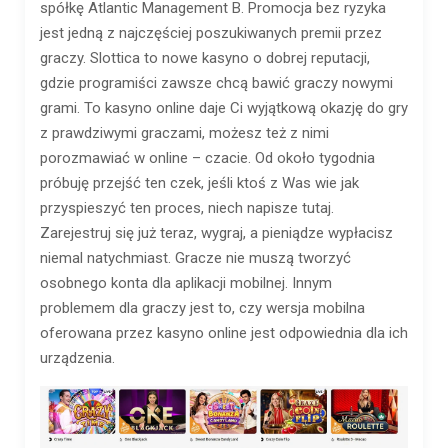
spółkę Atlantic Management B. Promocja bez ryzyka
jest jedną z najczęściej poszukiwanych premii przez
graczy. Slottica to nowe kasyno o dobrej reputacji,
gdzie programiści zawsze chcą bawić graczy nowymi
grami. To kasyno online daje Ci wyjątkową okazję do gry
z prawdziwymi graczami, możesz też z nimi
porozmawiać w online – czacie. Od około tygodnia
próbuję przejść ten czek, jeśli ktoś z Was wie jak
przyspieszyć ten proces, niech napisze tutaj.
Zarejestruj się już teraz, wygraj, a pieniądze wypłacisz
niemal natychmiast. Gracze nie muszą tworzyć
osobnego konta dla aplikacji mobilnej. Innym
problemem dla graczy jest to, czy wersja mobilna
oferowana przez kasyno online jest odpowiednia dla ich
urządzenia.