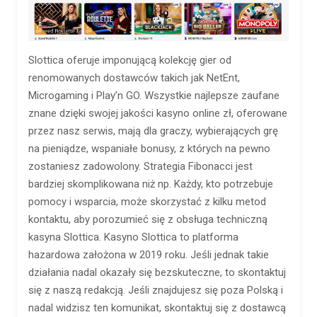
Slottica oferuje imponującą kolekcję gier od
renomowanych dostawców takich jak NetEnt,
Microgaming i Play’n GO. Wszystkie najlepsze zaufane
znane dzięki swojej jakości kasyno online zł, oferowane
przez nasz serwis, mają dla graczy, wybierających grę
na pieniądze, wspaniałe bonusy, z których na pewno
zostaniesz zadowolony. Strategia Fibonacci jest
bardziej skomplikowana niż np. Każdy, kto potrzebuje
pomocy i wsparcia, może skorzystać z kilku metod
kontaktu, aby porozumieć się z obsługa techniczną
kasyna Slottica. Kasyno Slottica to platforma
hazardowa założona w 2019 roku. Jeśli jednak takie
działania nadal okazały się bezskuteczne, to skontaktuj
się z naszą redakcją. Jeśli znajdujesz się poza Polską i
nadal widzisz ten komunikat, skontaktuj się z dostawcą