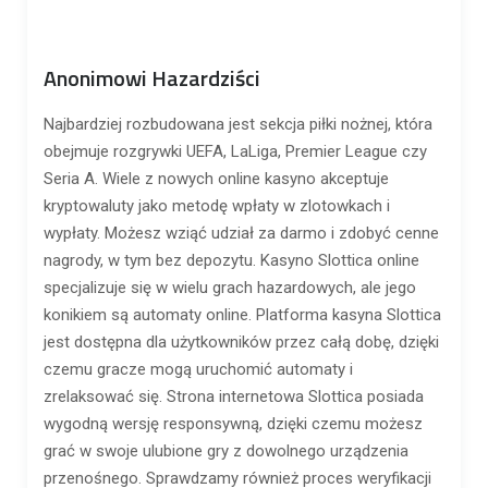
Anonimowi Hazardziści
Najbardziej rozbudowana jest sekcja piłki nożnej, która
obejmuje rozgrywki UEFA, LaLiga, Premier League czy
Seria A. Wiele z nowych online kasyno akceptuje
kryptowaluty jako metodę wpłaty w zlotowkach i
wypłaty. Możesz wziąć udział za darmo i zdobyć cenne
nagrody, w tym bez depozytu. Kasyno Slottica online
specjalizuje się w wielu grach hazardowych, ale jego
konikiem są automaty online. Platforma kasyna Slottica
jest dostępna dla użytkowników przez całą dobę, dzięki
czemu gracze mogą uruchomić automaty i
zrelaksować się. Strona internetowa Slottica posiada
wygodną wersję responsywną, dzięki czemu możesz
grać w swoje ulubione gry z dowolnego urządzenia
przenośnego. Sprawdzamy również proces weryfikacji