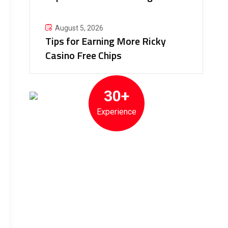
August 5, 2026
Tips for Earning More Ricky
Casino Free Chips
30+
Experience