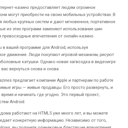
нтернет-казино предоставляет людям огромное
 они могут приобрести на своих мобильных устройствах. В
я любых крупных систем и дают мгновенное, портативное
рые из этих программ заменяют использование шин
 превосходные впечатления от онлайн-казино.
в вашей программе для Android, используя
ое движение. Люди покупают игровой механизм, рисуют
ыболовные катушки. Однако новая загвоздка в видеоигре
вас вернуться снова и снова.
azines предлагает компании Apple и партнерам по работе
бимые игры — живые продавцы. Его просто развернуть, и
время и начинать где угодно. Это первый проект,
тем Android.
дома работают на HTML5 уже много лет, и вы можете
редает конкретную информацию. Независимо от того,
indows, вы получите одинаковые блестящие впечатления,