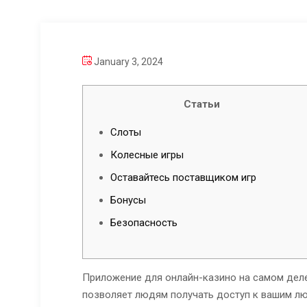
January 3, 2024
Статьи
Слоты
Колесные игры
Оставайтесь поставщиком игр
Бонусы
Безопасность
Приложение для онлайн-казино на самом деле
позволяет людям получать доступ к вашим лю