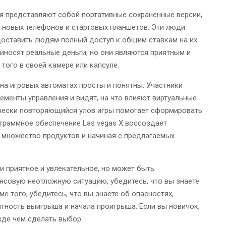
 представляют собой портативные сохраненные версии,
новых телефонов и стартовых планшетов. Эти люди
едоставить людям полный доступ к общим ставкам на их
риносят реальные деньги, но они являются приятным и
того в своей камере или капсуле.
ы на игровых автоматах просты и понятны. Участники
ементы управления и видят, на что влияют виртуальные
чески повторяющийся улов игры помогает сформировать
граммное обеспечение Las vegas X воссоздает
м множество продуктов и начиная с предлагаемых
и приятное и увлекательное, но может быть
совую неотложную ситуацию, убедитесь, что вы знаете
е того, убедитесь, что вы знаете об опасностях,
тность выигрыша и начала проигрыша. Если вы новичок,
жде чем сделать выбор.