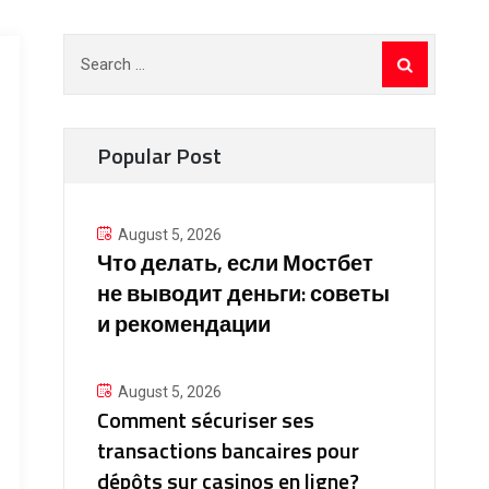
Search
for:
Popular Post
August 5, 2026
Что делать, если Мостбет
не выводит деньги: советы
и рекомендации
August 5, 2026
Comment sécuriser ses
transactions bancaires pour
dépôts sur casinos en ligne?