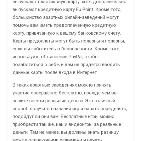
выпускают пластиковую карту, хотя дополнительно
выпускают кредитную карту Eu Point. Кроме того,
большинство азартных онлайн-заведений могут
помочь вам иметь предоплаченную кредитную
карту, привязанную к вашему банковскому счету.
Карты предоплаты могут быть полезны и полезны,
если вы заботитесь о безопасности. Кроме того,
используйте объяснение PayPal, чтобы
позаботиться о себе, и вам не придется вводить
данные карты после входа в Интернет.
В таких азартных заведениях можно принять
участие совершенно бесплатно, прежде чем вы
решите внести реальные деньги. Это отличный
способ получить названия игр и начать определять,
подойдут ли они вам. Бесплатные игры можно
приобрести так же, как и видеоигры за реальные
деньги. Тем не менее, вы должны знать разницу
между одинаковыми режимами и начать