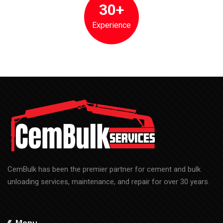
30+
Experience
CemBulk has been the premier partner for cement and bulk
unloading services, maintenance, and repair for over 30 years.
Menu