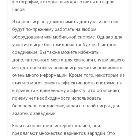
фотографии, которые выводят отчеты на экран
часов.
Эти типы игр не должны иметь доступа, и все они
будут по-прежнему работать на любом
оборудовании или мобильной системе. Однако для
участия в игре без ожидания требуется быстрое
соединение. Вы также можете избежать
дополнительного места для хранения внутри вашего
метода, поскольку список игр может использовать
очень много информации. Кроме того, некоторые из
этих игр могут снизить эффективность инструмента
и привести к временному эффекту. Это объясняет,
почему нет необходимости использовать
безопасное соединение, играя в онлайн-игры для
азартных заведений.
Если вы посещаете интернет-казино, они
предлагают множество вариантов зарядки. Это