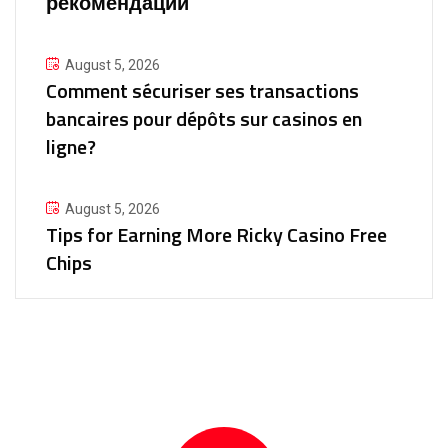
рекомендации
August 5, 2026
Comment sécuriser ses transactions
bancaires pour dépôts sur casinos en
ligne?
August 5, 2026
Tips for Earning More Ricky Casino Free
Chips