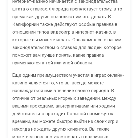
интернет-казино начинается с законодательства
штата о ставках. Флорида препятствует этому, в то
время как другие позволяют им это делать. В
Калифорнии также действуют особые правила в
отношении типов видеоигр в интернет-казино, в
которые вы можете играть. Ознакомьтесь с нашим
законодательством о ставках для людей, которое
поможет вам лучше понять, какие правила
применяются к той или иной области.
Еще одним преимуществом участия в играх онлайн-
казино является то, что вы всегда можете
наслаждаться ими в течение своего периода. В
отличие от реальных игорных заведений, между
вашими проходами, альтернативами или ходами
действительно проходит большой промежуток
времени, вы можете быстро выйти из своих игр и
никогда не ждать других клиентов. Вы также
можете мгновенно участвовать в различных