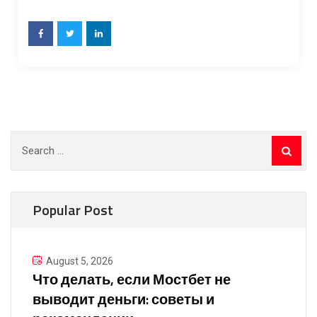
Search
for:
Popular Post
August 5, 2026
Что делать, если Мостбет не
выводит деньги: советы и