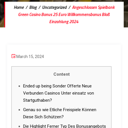
Home
/
Blog
/
Uncategorized
/
Angeschlossen Spielbank
Green Casino Bonus 25 Euro Willkommensbonus Bloß
Einzahlung 2024
March 15, 2024
Content
Ended up being Sonder Offerte Neue
Verbunden Casinos Unter einsatz von
Startguthaben?
Genau so wie Etliche Freispiele Können
Diese Sich Schützen?
Die Highlight Ferner Typ Des Bonusangebots