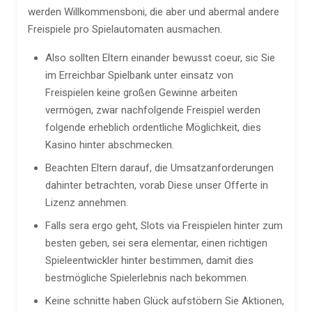
werden Willkommensboni, die aber und abermal andere
Freispiele pro Spielautomaten ausmachen.
Also sollten Eltern einander bewusst coeur, sic Sie
im Erreichbar Spielbank unter einsatz von
Freispielen keine großen Gewinne arbeiten
vermögen, zwar nachfolgende Freispiel werden
folgende erheblich ordentliche Möglichkeit, dies
Kasino hinter abschmecken.
Beachten Eltern darauf, die Umsatzanforderungen
dahinter betrachten, vorab Diese unser Offerte in
Lizenz annehmen.
Falls sera ergo geht, Slots via Freispielen hinter zum
besten geben, sei sera elementar, einen richtigen
Spieleentwickler hinter bestimmen, damit dies
bestmögliche Spielerlebnis nach bekommen.
Keine schnitte haben Glück aufstöbern Sie Aktionen,