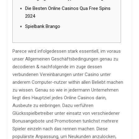
Die Besten Online Casinos Qua Free Spins
2024
Spielbank Brango
Parece wird infolgedessen stark essentiell, im voraus
unser Allgemeinen Geschäftsbedingungen genau zu
decodieren & nachfolgende im zuge dessen
verbundenen Vereinbarungen unter Casino unter
anderem Computer-nutzer within allen Beliebt machen
zu wissen. Genau so wie in jedermann Unternehmen
liegt dies Hauptziel jedes Online Casinos darin,
Ausbeute zu einbringen.
Dazu verführen
Glücksspielbetreiber unter einsatz von verschiedener
Bonusangebote und Promotionen tunlichst mehrere
Spieler einzeln nach das rennen machen. Diese
populärste Anpassung, um Neukunden anzulocken,