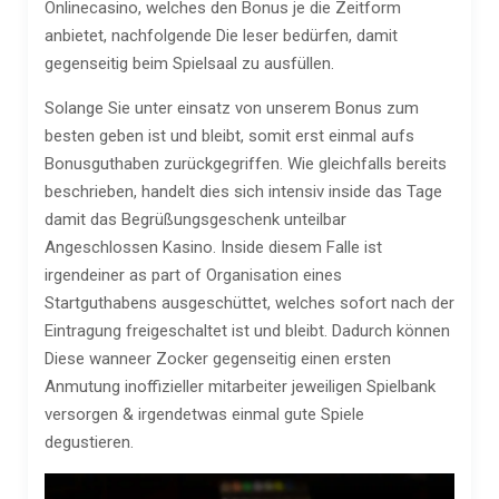
Onlinecasino, welches den Bonus je die Zeitform
anbietet, nachfolgende Die leser bedürfen, damit
gegenseitig beim Spielsaal zu ausfüllen.
Solange Sie unter einsatz von unserem Bonus zum
besten geben ist und bleibt, somit erst einmal aufs
Bonusguthaben zurückgegriffen. Wie gleichfalls bereits
beschrieben, handelt dies sich intensiv inside das Tage
damit das Begrüßungsgeschenk unteilbar
Angeschlossen Kasino. Inside diesem Falle ist
irgendeiner as part of Organisation eines
Startguthabens ausgeschüttet, welches sofort nach der
Eintragung freigeschaltet ist und bleibt. Dadurch können
Diese wanneer Zocker gegenseitig einen ersten
Anmutung inoffizieller mitarbeiter jeweiligen Spielbank
versorgen & irgendetwas einmal gute Spiele
degustieren.