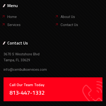
Menu
Home
About Us
Services
Contact Us
Contact Us
3670 S Westshore Blvd
Tampa, FL 33629
info@cembulkservices.com
Call Our Team Today
813-447-1332