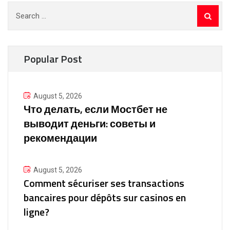
Search
for:
Popular Post
August 5, 2026
Что делать, если Мостбет не
выводит деньги: советы и
рекомендации
August 5, 2026
Comment sécuriser ses transactions
bancaires pour dépôts sur casinos en
ligne?