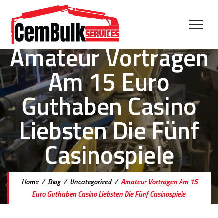
Amateur Vortragen
Am 15 Euro
Guthaben Casino
Liebsten Die Fünf
Casinospiele
Home
/
Blog
/
Uncategorized
/
Amateur Vortragen Am 15
Euro Guthaben Casino Liebsten Die Fünf Casinospiele