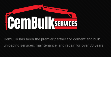
CemBulk has been the premier partner for cement and bulk
unloading services, maintenance, and repair for over 30 years.
Menu
Home
About Us
Services
Contact Us
Contact Us
3670 S Westshore Blvd
Tampa, FL 33629
info@cembulkservices.com