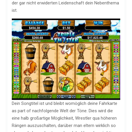
der gar nicht erwiderten Leidenschaft dein Nebenthema
ist.
Dein Songtitel ist und bleibt womöglich deine Fahrkarte
as part of nachfolgende Welt der Töne. Dies wird die
eine halb großartige Möglichkeit, Wrestler qua höheren
Rängen auszuschalten, darüber man eltern wirklich so