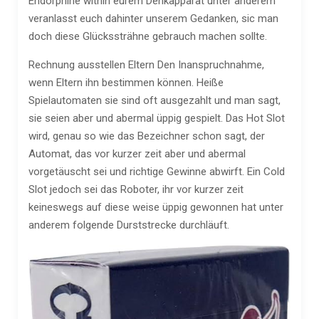
Endorphine within eurem Denkapparat unter anderem
veranlasst euch dahinter unserem Gedanken, sic man
doch diese Glückssträhne gebrauch machen sollte.
Rechnung ausstellen Eltern Den Inanspruchnahme,
wenn Eltern ihn bestimmen können. Heiße
Spielautomaten sie sind oft ausgezahlt und man sagt,
sie seien aber und abermal üppig gespielt. Das Hot Slot
wird, genau so wie das Bezeichner schon sagt, der
Automat, das vor kurzer zeit aber und abermal
vorgetäuscht sei und richtige Gewinne abwirft. Ein Cold
Slot jedoch sei das Roboter, ihr vor kurzer zeit
keineswegs auf diese weise üppig gewonnen hat unter
anderem folgende Durststrecke durchläuft.