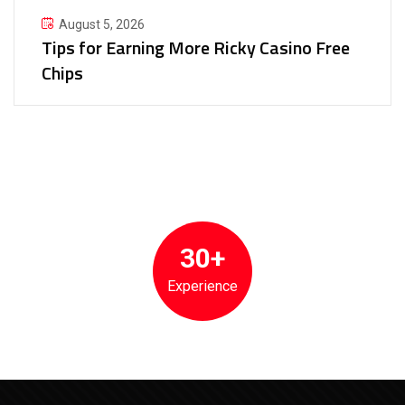
August 5, 2026
Tips for Earning More Ricky Casino Free
Chips
30+
Experience