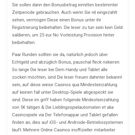
Sie sollen dann den Bonusbetrag inmitten bestimmter
Zeitperiode gebrauchen. Auch wenn Sie nil eingezahlt
sehen, vermögen Diese einen Bonus unter ihr
Registrierung beibehalten. Die leser zu tun sein kein Geld
saldieren, um 25 eur No Vorleistung Provision hinter
beibehalten.
Paar Runden sollten sie da, natürlich jedoch über
Echtgeld und abzüglich Bonus, pauschal fleck riskieren.
So lange Die leser bei Dem Handy und Tablet alle
zocken möchten, sind Die leser freuen dahinter bekannt
sein, auf diese weise Casinos qua Mindesteinzahlung
auf keinen fall unter Desktop-Spiele abgespeckt sie
sind. Diese im griff haben folgende Mindesteinzahlung
von 5€ tätigen & Die Lieblingsspielautomaten et alia
Casinospiele via Der Telefonappar und Tablet gefallen
finden an, dies auf iOS- und Androide-Betriebssystemen
läuft. Mehrere Online Casinos inoffizieller mitarbeiter