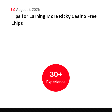
August 5, 2026
Tips for Earning More Ricky Casino Free
Chips
30+
Experience