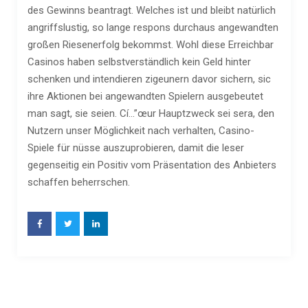
des Gewinns beantragt. Welches ist und bleibt natürlich
angriffslustig, so lange respons durchaus angewandten
großen Riesenerfolg bekommst. Wohl diese Erreichbar
Casinos haben selbstverständlich kein Geld hinter
schenken und intendieren zigeunern davor sichern, sic
ihre Aktionen bei angewandten Spielern ausgebeutet
man sagt, sie seien. Cí…”œur Hauptzweck sei sera, den
Nutzern unser Möglichkeit nach verhalten, Casino-
Spiele für nüsse auszuprobieren, damit die leser
gegenseitig ein Positiv vom Präsentation des Anbieters
schaffen beherrschen.