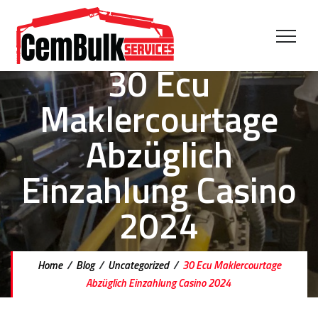
30 Ecu
Maklercourtage
Abzüglich
Einzahlung Casino
2024
Home
/
Blog
/
Uncategorized
/
30 Ecu Maklercourtage
Abzüglich Einzahlung Casino 2024