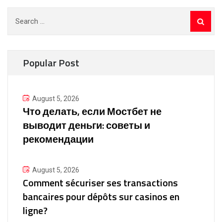
Search
for:
Popular Post
August 5, 2026
Что делать, если Мостбет не
выводит деньги: советы и
рекомендации
August 5, 2026
Comment sécuriser ses transactions
bancaires pour dépôts sur casinos en
ligne?