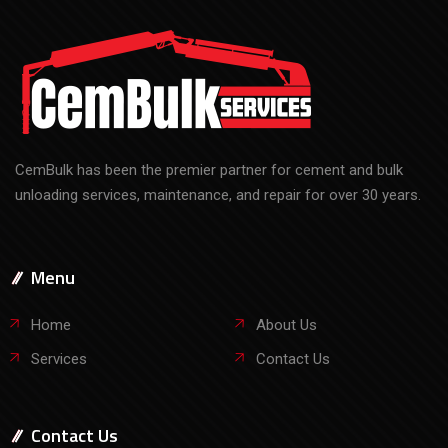
CemBulk has been the premier partner for cement and bulk
unloading services, maintenance, and repair for over 30 years.
Menu
Home
About Us
Services
Contact Us
Contact Us