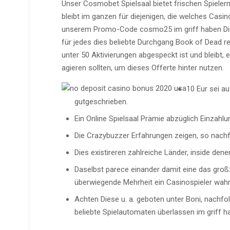
Unser Cosmobet Spielsaal bietet frischen Spielern 
bleibt im ganzen für diejenigen, die welches Casi
unserem Promo-Code cosmo25 im griff haben Diese 
für jedes dies beliebte Durchgang Book of Dead re
unter 50 Aktivierungen abgespeckt ist und bleibt, 
agieren sollten, um dieses Offerte hinter nutzen.
10 Eur sei a
gutgeschrieben.
Ein Online Spielsaal Prämie abzüglich Einzah
Die Crazybuzzer Erfahrungen zeigen, so nach
Dies existireren zahlreiche Länder, inside denen
Daselbst parece einander damit eine das großz
überwiegende Mehrheit ein Casinospieler wahr
Achten Diese u. a. geboten unter Boni, nachfo
beliebte Spielautomaten überlassen im griff h