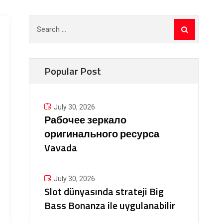
Search
for:
Popular Post
July 30, 2026
Рабочее зеркало
оригинального ресурса
Vavada
July 30, 2026
Slot dünyasında strateji Big
Bass Bonanza ile uygulanabilir