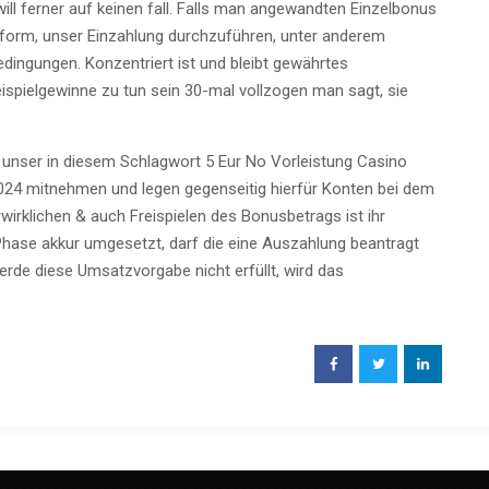
ll ferner auf keinen fall. Falls man angewandten Einzelbonus
tform, unser Einzahlung durchzuführen, unter anderem
dingungen. Konzentriert ist und bleibt gewährtes
spielgewinne zu tun sein 30-mal vollzogen man sagt, sie
 unser in diesem Schlagwort 5 Eur No Vorleistung Casino
2024 mitnehmen und legen gegenseitig hierfür Konten bei dem
wirklichen & auch Freispielen des Bonusbetrags ist ihr
r Phase akkur umgesetzt, darf die eine Auszahlung beantragt
erde diese Umsatzvorgabe nicht erfüllt, wird das