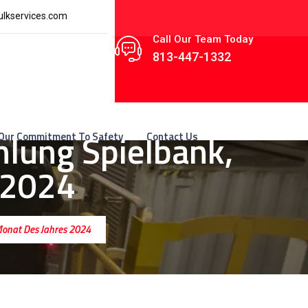
lkservices.com
Call Our Team Today
813-447-1332
hlung Spielbank,
Our Commitment To Safety
Contact Us
 2024
 Monat Des Jahres 2024