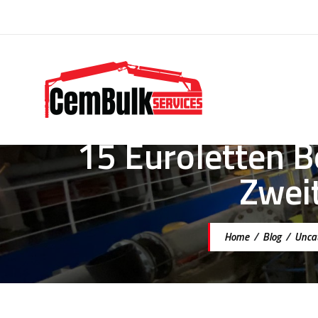
15 Euroletten B
Zwei
Home
/
Blog
/
Unca