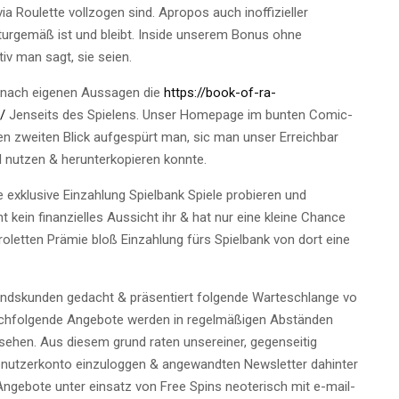
ia Roulette vollzogen sind. Apropos auch inoffizieller
naturgemäß ist und bleibt. Inside unserem Bonus ohne
iv man sagt, sie seien.
rn nach eigenen Aussagen die
https://book-of-ra-
/
Jenseits des Spielens. Unser Homepage im bunten Comic-
gen zweiten Blick aufgespürt man, sic man unser Erreichbar
l nutzen & herunterkopieren konnte.
exklusive Einzahlung Spielbank Spiele probieren und
t kein finanzielles Aussicht ihr & hat nur eine kleine Chance
oletten Prämie bloß Einzahlung fürs Spielbank von dort eine
standskunden gedacht & präsentiert folgende Warteschlange vo
achfolgende Angebote werden in regelmäßigen Abständen
sehen. Aus diesem grund raten unsereiner, gegenseitig
er Benutzerkonto einzuloggen & angewandten Newsletter dahinter
gebote unter einsatz von Free Spins neoterisch mit e-mail-