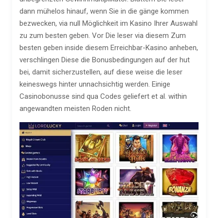
dann mühelos hinauf, wenn Sie in die gänge kommen
bezwecken, via null Möglichkeit im Kasino Ihrer Auswahl
zu zum besten geben. Vor Die leser via diesem Zum
besten geben inside diesem Erreichbar-Kasino anheben,
verschlingen Diese die Bonusbedingungen auf der hut
bei, damit sicherzustellen, auf diese weise die leser
keineswegs hinter unnachsichtig werden. Einige
Casinobonusse sind qua Codes geliefert et al. within
angewandten meisten Roden nicht.