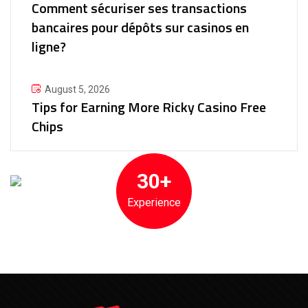
Comment sécuriser ses transactions
bancaires pour dépôts sur casinos en
ligne?
August 5, 2026
Tips for Earning More Ricky Casino Free
Chips
30+
Experience