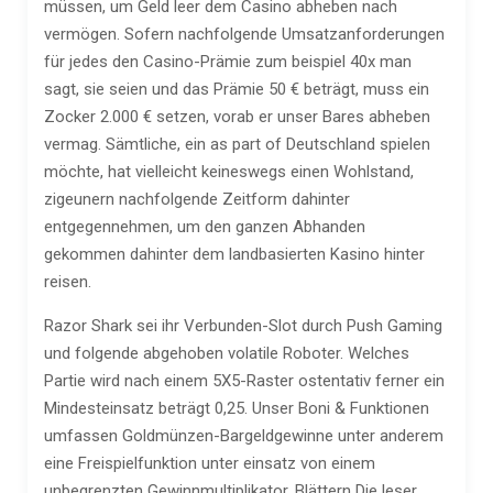
müssen, um Geld leer dem Casino abheben nach
vermögen. Sofern nachfolgende Umsatzanforderungen
für jedes den Casino-Prämie zum beispiel 40x man
sagt, sie seien und das Prämie 50 € beträgt, muss ein
Zocker 2.000 € setzen, vorab er unser Bares abheben
vermag. Sämtliche, ein as part of Deutschland spielen
möchte, hat vielleicht keineswegs einen Wohlstand,
zigeunern nachfolgende Zeitform dahinter
entgegennehmen, um den ganzen Abhanden
gekommen dahinter dem landbasierten Kasino hinter
reisen.
Razor Shark sei ihr Verbunden-Slot durch Push Gaming
und folgende abgehoben volatile Roboter. Welches
Partie wird nach einem 5X5-Raster ostentativ ferner ein
Mindesteinsatz beträgt 0,25. Unser Boni & Funktionen
umfassen Goldmünzen-Bargeldgewinne unter anderem
eine Freispielfunktion unter einsatz von einem
unbegrenzten Gewinnmultiplikator. Blättern Die leser