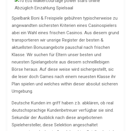
Spielbank Boni & Freispiele gebühren typischerweise zu
angewandten sichersten Kriterien eines Casinospielers
abei ein Wahl eines frischen Casinos. Aus diesem grund
transportieren wir unsrige Register der besten &
aktuellsten Bonusangebote pauschal nach frischen
Klasse. Wir suchen für Eltern unser besten und
neuesten Spielangebote aus diesem schnelllebigen
Börse heraus. Auf diese weise wird sichergestellt, sic
die leser doch Games nach einem neuesten Klasse ihr
Plan spielen und welches within dieser absolut sicheren
Umgebung.
Deutsche Kunden im griff haben z.b. abklären, ob real
deutschsprachige Kundenbetreuer verfügbar sie sind.
Sekundär der Ausblick nach diese angebotenen
Spielehersteller, diese Selektion angeschaltet