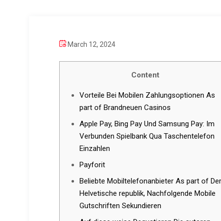
March 12, 2024
Content
Vorteile Bei Mobilen Zahlungsoptionen As
part of Brandneuen Casinos
Apple Pay, Bing Pay Und Samsung Pay: Im
Verbunden Spielbank Qua Taschentelefon
Einzahlen
Payforit
Beliebte Mobiltelefonanbieter As part of De
Helvetische republik, Nachfolgende Mobile
Gutschriften Sekundieren