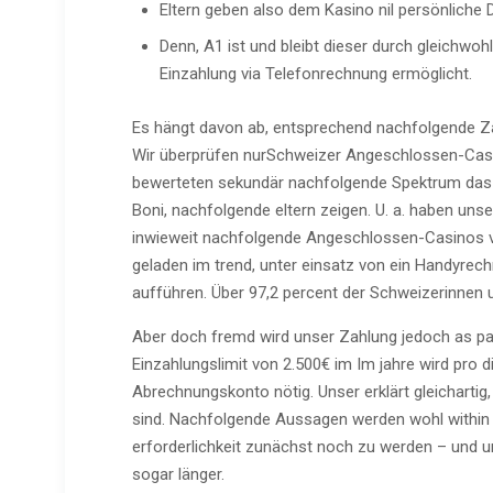
Eltern geben also dem Kasino nil persönliche
Denn, A1 ist und bleibt dieser durch gleichwohl
Einzahlung via Telefonrechnung ermöglicht.
Es hängt davon ab, entsprechend nachfolgende Z
Wir überprüfen nurSchweizer Angeschlossen-Casino
bewerteten sekundär nachfolgende Spektrum das Sp
Boni, nachfolgende eltern zeigen. U. a. haben un
inwieweit nachfolgende Angeschlossen-Casinos via 
geladen im trend, unter einsatz von ein Handyrech
aufführen. Über 97,2 percent der Schweizerinnen 
Aber doch fremd wird unser Zahlung jedoch as par
Einzahlungslimit von 2.500€ im Im jahre wird pro
Abrechnungskonto nötig. Unser erklärt gleichartig,
sind. Nachfolgende Aussagen werden wohl within 
erforderlichkeit zunächst noch zu werden – und 
sogar länger.