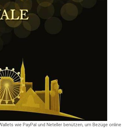
allets wie PayPal und Neteller benützen, um Bezüge online