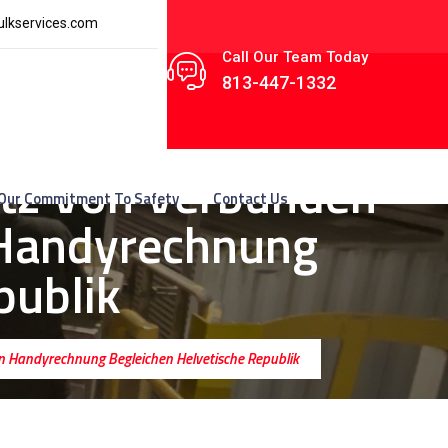
lkservices.com
Call Our Team Today
813-447-1332
atz Von Verbunden
Our Commitment To Safety
Contact Us
 Handyrechnung
publik
en Handyrechnung Begleichen Helvetische Republik