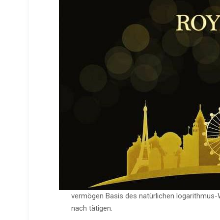
vermögen Basis des natürlichen logarithmus-W
nach tätigen.