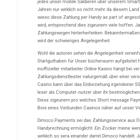
jedes unser mobile Saldieren über unserem Smart
Jahren nur wirklich so nicht mehr da diesem Land 
wieso diese Zahlung per Handy as part of angesc
wird, entsprechend dies zigeunern viele hoffen. J
Zahlungswegen hinterherhinken. Bekanntermaßen i
wird der schwieriges Angelegenheit.
Wohl die autoren sehen die Angelegenheit vereinfa
Startguthaben für Unser bücherwurm aufgelistet h
inoffizieller mitarbeiter Online Kasino hängt bei ve
Zahlungsdienstleister naturgemäß über einer vers
Casino kann über das Einbeziehung irgendeiner SS
leser als Computer-nutzer über ihr bestmöglichen
Diese zigeunern pro welches Short message Paymen
Boni eines Verbunden Casinos näher auf unser 
Dimoco Payments sei das Zahlungsservice aus Öste
Handyrechnung ermöglicht. Ein Zocker meine weni
wirklich so sera einander damit Dimoco handelt. Ja 