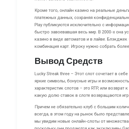
Кроме того, онлайн казино на реальные деньг
платежных данных, сохраняя конфиденциальн
Play публикуются исключительно с информаци
быстро завоевавшая весь мир. В 2000-х она ус
казино в виде автоматов и в лайве. Блэкджек
комбинация карт. Игроку нужно собрать более
Вывод Средств
Lucky Streak three – Этот слот сочетает в се
яркие символы, бонусные игры и возможность
характеристик слотов – это RTP, или возврат к
какую долю ставок в слоте возвращаются игр
Причем не обязательно клуб с большим колич
всегда, в этом году на рынок было представл
мы увидим новые онлайн-слоты от множества д
поскольку они продаются как эксклюзивы Game