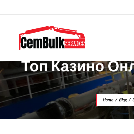
Топ Казино Он
Home
/
Blog
/