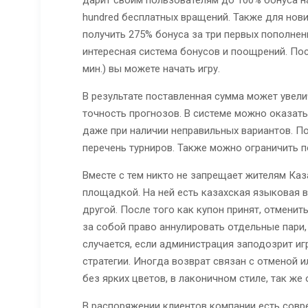
дарит своим пользователям до 100% бонуса н
hundred бесплатных вращений. Также для нов
получить 275% бонуса за три первых пополнен
интересная система бонусов и поощрений. Пос
мин.) вы можете начать игру.
В результате поставленная сумма может увели
точность прогнозов. В системе можно оказать
даже при наличии неправильных вариантов. П
перечень турниров. Также можно ограничить п
Вместе с тем никто не запрещает жителям К
площадкой. На ней есть казахская языковая 
другой. После того как купон принят, отменит
за собой право аннулировать отдельные пари,
случается, если администрация заподозрит иг
стратегии. Иногда возврат связан с отменой
без ярких цветов, в лаконичном стиле, так же
В распоряжении клиентов компании есть совр