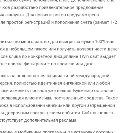
а первую сумму пополнения, плюс дополнительные one
ичков разработано привлекательное предложение
ия аккаунта. Для новых игроков предусмотрена
ле простой регистраций и пополнения счета (займет 1-2
читься во много раз, но для выигрыша нужна 100%-ная
ся в небольшом плюсе или получить возврат части денег
осле клика по конкретной дисциплине 1Win сайт выдает
оле поиска фильтрами – по времени или дате.
азахстана пользоваться официальной международной
версия, полностью идентичная английской или любой
ь или изменить прогноз уже нельзя. Букмекер оставляет
 возвращая клиенту лишь поставленные средства. Такое
рока в использовании «вилки» или другой запрещенной
 или досрочным прекращением события. Сайт выполнен
 отсутствует дополнительная реклама.
еменные мобильные программы, за установку которых,