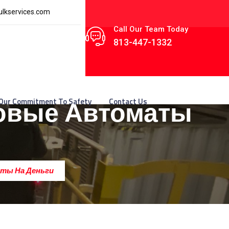
lkservices.com
Call Our Team Today
813-447-1332
ровые Автоматы
Our Commitment To Safety
Contact Us
аты На Деньги