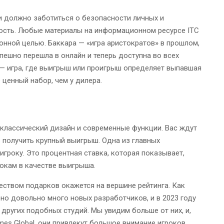
и должно заботиться о безопасности личных и
ость. Любые материалы на информационном ресурсе ITC
онной целью. Баккара — «игра аристократов» в прошлом,
пешно перешла в онлайн и теперь доступна во всех
 — игра, где выигрыш или проигрыш определяет выпавшая
 ценный набор, чем у дилера.
бе классический дизайн и современные функции. Вас ждут
 получить крупный выигрыш. Одна из главных
 игроку. Это процентная ставка, которая показывает,
окам в качестве выигрыша.
еством подарков окажется на вершине рейтинга. Как
ено довольно много новых разработчиков, и в 2023 году
ругих подобных студий. Мы увидим больше от них, и,
s Global, они привлекут большое внимание игроков.