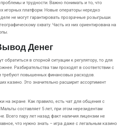
проблемы и трудности. Важно понимать и то, что
вых игорных платформ. Новые операторы нередко
 деле не могут гарантировать прозрачные розыгрыши.
географическому охвату. Часть из них ориентирована на
опы.
Вывод Денег
т обратиться в спорной ситуации к регулятору, то для
ожнее. Разбирательства там проходят в соответствии с
 и требуют повышенных финансовых расходов.
ших казино. Это значительно расширит ассортимент
 на экране. Как правило, есть чат для общения с
 Мальты составляет 5 лет, при этом нерезидентам
е. Всего пару лет назад факт наличия лицензии не
авное, что нужно знать – игра даже с легальным казино